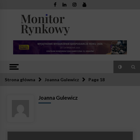
Skip
to
content
Monitor
Zaufana redakcja. Rzetelna prasa.
Rynkowy
Strona główna
Joanna Gulewicz
Page 18
Joanna Gulewicz