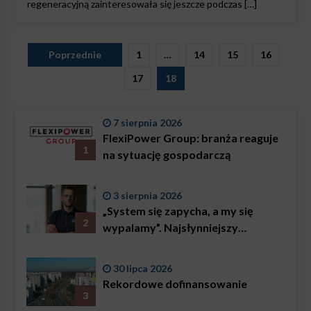
regeneracyjną zainteresowała się jeszcze podczas […]
Stronicowanie
Poprzednie
1
…
14
15
16
wpisów
17
18
7 sierpnia 2026
FlexiPower Group: branża reaguje
1
na sytuację gospodarczą
3 sierpnia 2026
„System się zapycha, a my się
2
wypalamy”. Najsłynniejszy
ratownik w Polsce, Karol
Bączkowski, mówi wprost:
30 lipca 2026
problemem są nie tylko choroby
Rekordowe dofinansowanie
3