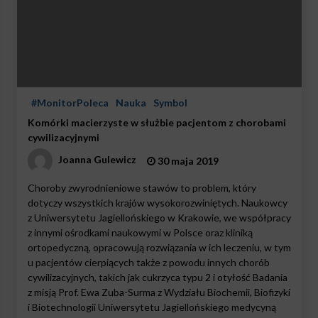
#MonitorPoleca
Nauka
Symbol
Komórki macierzyste w służbie pacjentom z chorobami
cywilizacyjnymi
Joanna Gulewicz
30 maja 2019
Choroby zwyrodnieniowe stawów to problem, który
dotyczy wszystkich krajów wysokorozwiniętych. Naukowcy
z Uniwersytetu Jagiellońskiego w Krakowie, we współpracy
z innymi ośrodkami naukowymi w Polsce oraz kliniką
ortopedyczną, opracowują rozwiązania w ich leczeniu, w tym
u pacjentów cierpiących także z powodu innych chorób
cywilizacyjnych, takich jak cukrzyca typu 2 i otyłość Badania
z misją Prof. Ewa Zuba-Surma z Wydziału Biochemii, Biofizyki
i Biotechnologii Uniwersytetu Jagiellońskiego medycyną