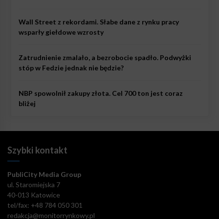
Wall Street z rekordami. Słabe dane z rynku pracy
wsparły giełdowe wzrosty
Zatrudnienie zmalało, a bezrobocie spadło. Podwyżki
stóp w Fedzie jednak nie będzie?
NBP spowolnił zakupy złota. Cel 700 ton jest coraz
bliżej
Szybki kontakt
PubliCity Media Group
ul. Staromiejska 7
40-013 Katowice
tel/fax: +48 784 050 301
redakcja@monitorrynkowy.pl