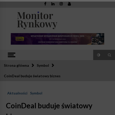
Skip
to
content
Monitor
Zaufana redakcja. Rzetelna prasa.
Rynkowy
Strona główna
Symbol
CoinDeal buduje światowy biznes
Aktualności
Symbol
CoinDeal buduje światowy