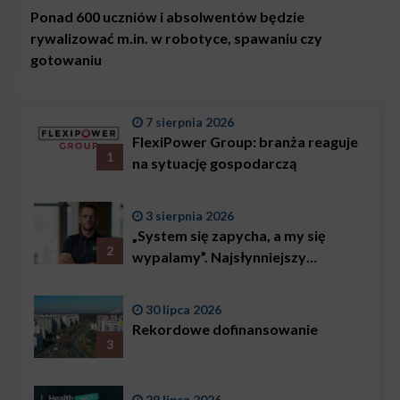
Ponad 600 uczniów i absolwentów będzie
rywalizować m.in. w robotyce, spawaniu czy
gotowaniu
7 sierpnia 2026
FlexiPower Group: branża reaguje
1
na sytuację gospodarczą
3 sierpnia 2026
„System się zapycha, a my się
2
wypalamy”. Najsłynniejszy
ratownik w Polsce, Karol
Bączkowski, mówi wprost:
30 lipca 2026
problemem są nie tylko choroby
Rekordowe dofinansowanie
3
29 lipca 2026