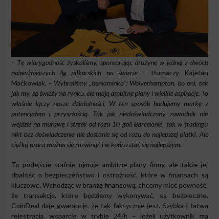
– Tę wiarygodność zyskaliśmy, sponsorując drużynę w jednej z dwóch
najważniejszych lig piłkarskich na świecie –
tłumaczy Kajetan
Maćkowiak.
– Wybraliśmy „beniaminka”: Wolverhampton, bo oni, tak
jak my, są świeży na rynku, ale mają ambitne plany i wielkie aspiracje. To
właśnie łączy nasze działalności. W ten sposób budujemy markę z
potencjałem i przyszłością. Tak jak niedoświadczony zawodnik nie
wejdzie na murawę i strzeli od razu 10 goli Barcelonie, tak w tradingu
nikt bez doświadczenia nie dostanie się od razu do najlepszej piątki. Ale
ciężką pracą można się rozwinąć i w końcu stać się najlepszym.
To podejście trafnie ujmuje ambitne plany firmy, ale także jej
dbałość o bezpieczeństwo i ostrożność, które w finansach są
kluczowe. Wchodząc w branżę finansową, chcemy mieć pewność,
że transakcję, które będziemy wykonywać, są bezpieczne.
CoinDeal daje gwarancję, że tak faktycznie jest. Szybka i łatwa
rejestracja, wsparcie w trybie 24/h – jeżeli użytkownik ma