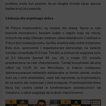
problem, może być pewien, że po drugiej stronie łącza zawsze
będzie ktoś, kto pomoże.
Edukacja dla wspólnego dobra
W Polsce kryptowaluty są owiane złą sławą. Spora w tym
kwestia mentalności, bowiem ludzie z reguły boją się rzeczy,
których nie znają. Dlatego ważnym celem działalności CoinDeal w
Polsce jest edukacja rynku. Spółka wspiera więc różne inicjatywy.
Była m.in. sponsorem i organizatorem pierwszego na świecie
turnieju streetballu 3×3 Feel The Bit, w którym do wygrania było
aż 3,5 bitcoina (ponad 84 tys. zł), z czego 0,5 zostało
przeznaczone na cele charytatywne. Turniej koszykówki ulicznej
odbył się 15.09. br. we Wrocławiu, w trakcie rozdawano
zainteresowanym materiały edukacyjne w formie ulotek, można
było się z nich dowiedzieć, czym tak naprawdę są kryptowaluty,
ile są warte, jak rozpocząć z nimi przygodę. Przedstawiciele firmy
biorą też czynny udział w konferencjach poświęconych tej
tematyce, a także angażują się w akcje charytatywne.