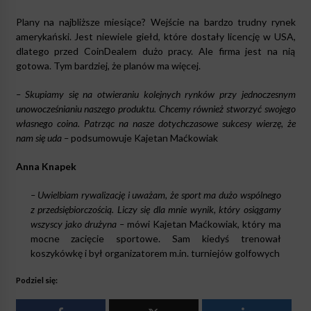
Plany na najbliższe miesiące? Wejście na bardzo trudny rynek
amerykański. Jest niewiele giełd, które dostały licencję w USA,
dlatego przed CoinDealem dużo pracy. Ale firma jest na nią
gotowa. Tym bardziej, że planów ma więcej.
– Skupiamy się na otwieraniu kolejnych rynków przy jednoczesnym
unowocześnianiu naszego produktu. Chcemy również stworzyć swojego
własnego coina. Patrząc na nasze dotychczasowe sukcesy wierzę, że
nam się uda –
podsumowuje Kajetan Maćkowiak
Anna Knapek
– Uwielbiam rywalizację i uważam, że sport ma dużo wspólnego
z przedsiębiorczością. Liczy się dla mnie wynik, który osiągamy
wszyscy jako drużyna –
mówi Kajetan Maćkowiak, który ma
mocne zacięcie sportowe. Sam kiedyś trenował
koszykówkę i był organizatorem m.in. turniejów golfowych
Podziel się: