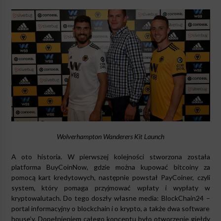
Wolverhampton Wanderers Kit Launch
A oto historia. W pierwszej kolejności stworzona została
platforma BuyCoinNow, gdzie można kupować bitcoiny za
pomocą kart kredytowych, następnie powstał PayCoiner, czyli
system, który pomaga przyjmować wpłaty i wypłaty w
kryptowalutach. Do tego doszły własne media: BlockChain24 –
portal informacyjny o blockchain i o krypto, a także dwa software
house’y. Dopełnieniem całego konceptu było otworzenie giełdy