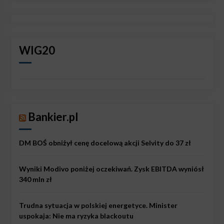
WIG20
Bankier.pl
DM BOŚ obniżył cenę docelową akcji Selvity do 37 zł
Wyniki Modivo poniżej oczekiwań. Zysk EBITDA wyniósł
340 mln zł
Trudna sytuacja w polskiej energetyce. Minister
uspokaja: Nie ma ryzyka blackoutu