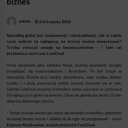
biznes
admin
6 listopada 2018
Specyfiką giełd jest niepewność i niestabilność. Jak w takim
razie wybrać tę najlepszą, na której można inwestować?
Trzeba zwracać uwagę na bezpieczeństwo – i taki cel
przyświeca twórcom
CoinDeal
Firma zaczynała jako
software house,
później poważnie zaczęła
przyglądać się kryptowalutom i
fin-techowi.
To był strzał w
dziesiątkę. Branża jest bardzo dynamiczna, więc trzeba działać
szybko i z dużą pewnością siebie, inaczej zostanie się w tyle.
Giełdę CoinDeal otwarto 8 miesięcy temu, a już jest w czołówce
50 najlepszych giełd na świecie. Obecnie giełda ma około 25 mln
dolarów dziennego obrotu.
– Tempo rozwoju bardzo nas cieszy; ale nie byłby on możliwy, gdybyśmy
wcześniej bardzo mocno i solidnie się do tego nie przygotowali –
mówi
Kajetan Maćkowiak, współzałożyciel CoinDeal.