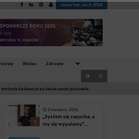
czwartek, sie 6, 2026
festyle
Wideo
Zdrowie
a i metody badawcze na światowym poziomie
3 sierpnia 2026
„System się zapycha, a
1
my się wypalamy”.
Najsłynniejszy ratownik
w Polsce, Karol