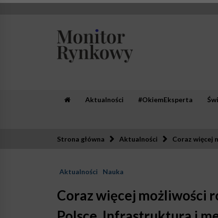
Skip
to
content
Monitor Rynkowy
Zaufana redakcja. Rzetelna prasa.
Aktualności
#OkiemEksperta
Św
Strona główna
Aktualności
Coraz więcej 
Aktualności
Nauka
Coraz więcej możliwości 
Polsce. Infrastruktura i