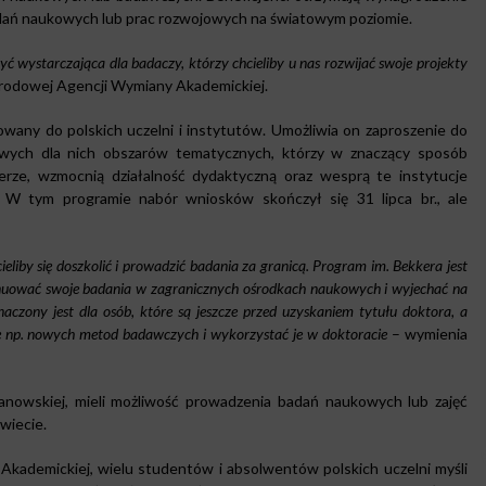
dań naukowych lub prac rozwojowych na światowym poziomie.
 wystarczająca dla badaczy, którzy chcieliby u nas rozwijać swoje projekty
rodowej Agencji Wymiany Akademickiej.
wany do polskich uczelni i instytutów. Umożliwia on zaproszenie do
towych dla nich obszarów tematycznych, którzy w znaczący sposób
ze, wzmocnią działalność dydaktyczną oraz wesprą te instytucje
. W tym programie nabór wniosków skończył się 31 lipca br., ale
liby się doszkolić i prowadzić badania za granicą. Program im. Bekkera jest
ynuować swoje badania w zagranicznych ośrodkach naukowych i wyjechać na
aczony jest dla osób, które są jeszcze przed uzyskaniem tytułu doktora, a
ię np. nowych metod badawczych i wykorzystać je w doktoracie
– wymienia
Iwanowskiej, mieli możliwość prowadzenia badań naukowych lub zajęć
wiecie.
Akademickiej, wielu studentów i absolwentów polskich uczelni myśli