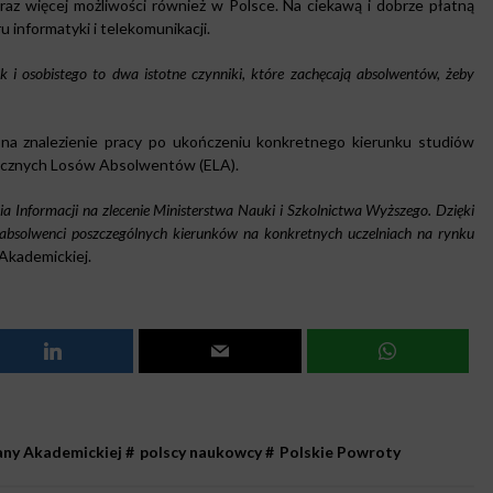
coraz więcej możliwości również w Polsce. Na ciekawą i dobrze płatną
u informatyki i telekomunikacji.
i osobistego to dwa istotne czynniki, które zachęcają absolwentów, żeby
na znalezienie pracy po ukończeniu konkretnego kierunku studiów
icznych Losów Absolwentów (ELA).
 Informacji na zlecenie Ministerstwa Nauki i Szkolnictwa Wyższego. Dzięki
 absolwenci poszczególnych kierunków na konkretnych uczelniach na rynku
Akademickiej.
ny Akademickiej
#
polscy naukowcy
#
Polskie Powroty