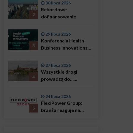
30 lipca 2026
Bączkowski, mówi
Rekordowe
wprost: problemem są
2
dofinansowanie
nie tylko choroby
29 lipca 2026
Konferencja Health
3
Business Innovations
już we wrześniu!
27 lipca 2026
Wszystkie drogi
4
prowadzą do…
Krakowa!
24 lipca 2026
FlexiPower Group:
5
branża reaguje na
sytuację gospodarczą