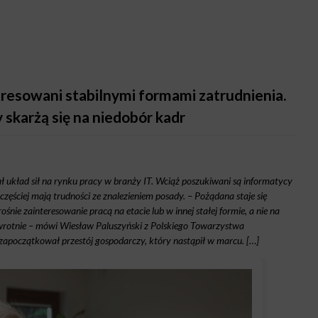
nteresowani stabilnymi formami zatrudnienia.
y skarżą się na niedobór kadr
kład sił na rynku pracy w branży IT. Wciąż poszukiwani są informatycy
zęściej mają trudności ze znalezieniem posady. – Pożądana staje się
śnie zainteresowanie pracą na etacie lub w innej stałej formie, a nie na
rotnie – mówi Wiesław Paluszyński z Polskiego Towarzystwa
zapoczątkował przestój gospodarczy, który nastąpił w marcu. […]