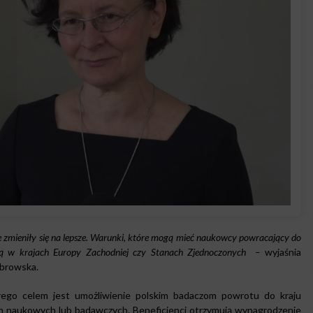
e zmieniły się na lepsze. Warunki, które mogą mieć naukowcy powracający do
 są w krajach Europy Zachodniej czy Stanach Zjednoczonych –
wyjaśnia
ebrowska.
rego celem jest umożliwienie polskim badaczom powrotu do kraju
ach naukowych lub badawczych. Beneficjenci otrzymują wynagrodzenie