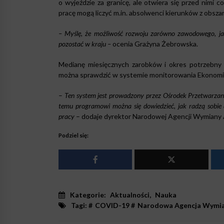
o wyjeździe za granicę, ale otwiera się przed nimi 
pracę mogą liczyć m.in. absolwenci kierunków z obszar
– Myślę, że możliwość rozwoju zarówno zawodowego, jak 
pozostać w kraju –
ocenia Grażyna Żebrowska.
Medianę miesięcznych zarobków i okres potrzebny 
można sprawdzić w systemie monitorowania Ekonom
–
Ten system jest prowadzony przez Ośrodek Przetwarzania
temu programowi można się dowiedzieć, jak radzą sobie
pracy
– dodaje dyrektor Narodowej Agencji Wymiany 
Podziel się:
Kategorie:
Aktualności
,
Nauka
Tagi: #
COVID-19
#
Narodowa Agencja Wymia