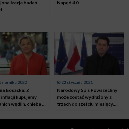
jonalizacja badań
Napęd 4.0
i
dziernika 2022
22 stycznia 2021
na Bosacka: Z
Narodowy Spis Powszechny
inflacji kupujemy
może zostać wydłużony z
anich wędlin, chleba i
trzech do sześciu miesięcy.
ny, a coraz mniej
GUS będzie zachęcać do
hleba na zakwasie czy
samospisywania się przez
Coraz rzadziej jadamy
internet