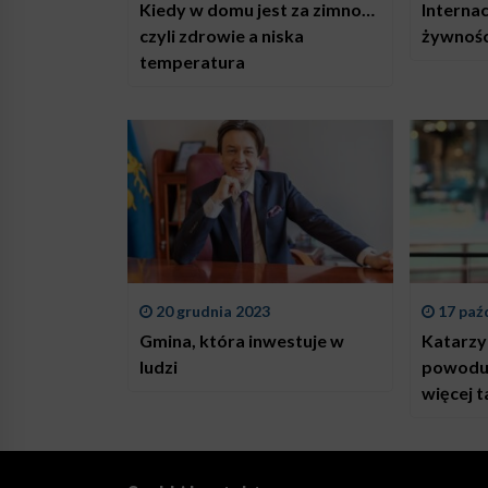
Kiedy w domu jest za zimno…
Internac
czyli zdrowie a niska
żywnośc
temperatura
20 grudnia 2023
17 paź
Gmina, która inwestuje w
Katarzy
ludzi
powodu 
więcej t
margary
mięsa, c
masła. 