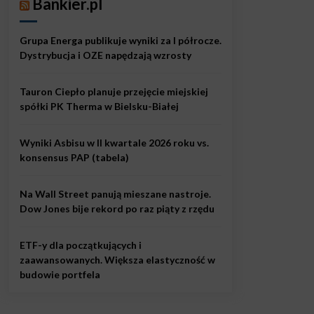
Bankier.pl
Grupa Energa publikuje wyniki za I półrocze.
Dystrybucja i OZE napędzają wzrosty
Tauron Ciepło planuje przejęcie miejskiej
spółki PK Therma w Bielsku-Białej
Wyniki Asbisu w II kwartale 2026 roku vs.
konsensus PAP (tabela)
Na Wall Street panują mieszane nastroje.
Dow Jones bije rekord po raz piąty z rzędu
ETF-y dla początkujących i
zaawansowanych. Większa elastyczność w
budowie portfela