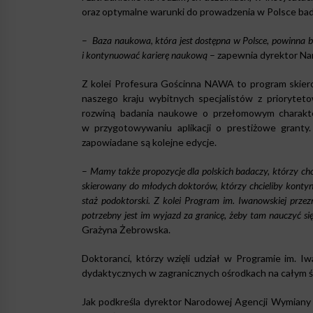
oraz optymalne warunki do prowadzenia w Polsce ba
–
Baza naukowa, która jest dostępna w Polsce, powinna być
i kontynuować karierę naukową
– zapewnia dyrektor Na
Z kolei Profesura Gościnna NAWA to program skiero
naszego kraju wybitnych specjalistów z prioryte
rozwiną badania naukowe o przełomowym charakter
w przygotowywaniu aplikacji o prestiżowe granty
zapowiadane są kolejne edycje.
–
Mamy także propozycje dla polskich badaczy, którzy chcie
skierowany do młodych doktorów, którzy chcieliby kont
staż podoktorski. Z kolei Program im. Iwanowskiej przezn
potrzebny jest im wyjazd za granicę, żeby tam nauczyć s
Grażyna Żebrowska.
Doktoranci, którzy wzięli udział w Programie im. 
dydaktycznych w zagranicznych ośrodkach na całym ś
Jak podkreśla dyrektor Narodowej Agencji Wymiany 