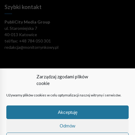
Szybki kontakt
PubliCity Media Group
ul. Staromiejska 7
40-013 Katowice
tel/fax: +48 784 050 301
redakcja@monitorrynkowy.pl
Zarządzaj zgodami plików
Pozostańmy w kontakcie!
cookie
Używamy plików cookies w celu optymalizacji naszej witryny i serwisów.
Akceptuję
© PubliCity Media Group 2009-2024. Wszystkie prawa
zastrzeżone. Korzystanie z portalu oznacza akceptację polityki
Odmów
prywatności.