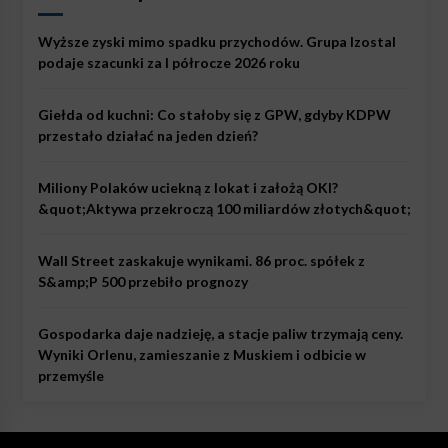
Wyższe zyski mimo spadku przychodów. Grupa Izostal
podaje szacunki za I półrocze 2026 roku
Giełda od kuchni: Co stałoby się z GPW, gdyby KDPW
przestało działać na jeden dzień?
Miliony Polaków uciekną z lokat i założą OKI?
&quot;Aktywa przekroczą 100 miliardów złotych&quot;
Wall Street zaskakuje wynikami. 86 proc. spółek z
S&amp;P 500 przebiło prognozy
Gospodarka daje nadzieję, a stacje paliw trzymają ceny.
Wyniki Orlenu, zamieszanie z Muskiem i odbicie w
przemyśle