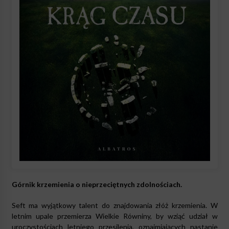
Górnik krzemienia o nieprzeciętnych zdolnościach.
Seft ma wyjątkowy talent do znajdowania złóż krzemienia. W
letnim upale przemierza Wielkie Równiny, by wziąć udział w
uroczystościach letniego przesilenia, oznajmiających nastanie