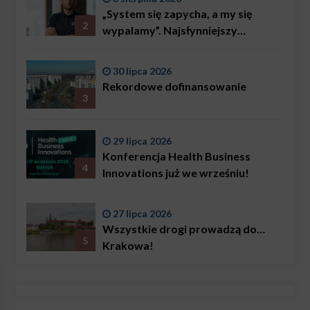
„System się zapycha, a my się
2
wypalamy”. Najsłynniejszy
ratownik w Polsce, Karol
Bączkowski, mówi wprost:
30 lipca 2026
problemem są nie tylko choroby
Rekordowe dofinansowanie
3
29 lipca 2026
Konferencja Health Business
4
Innovations już we wrześniu!
27 lipca 2026
Wszystkie drogi prowadzą do…
5
Krakowa!