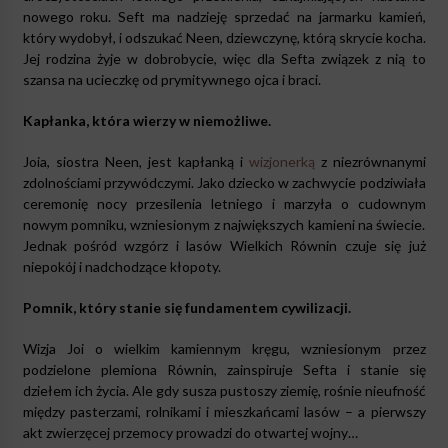
nowego roku. Seft ma nadzieję sprzedać na jarmarku kamień,
który wydobył, i odszukać Neen, dziewczynę, którą skrycie kocha.
Jej rodzina żyje w dobrobycie, więc dla Sefta związek z nią to
szansa na ucieczkę od prymitywnego ojca i braci.
Kapłanka, która wierzy w niemożliwe.
Joia, siostra Neen, jest kapłanką i
wizjonerką
z niezrównanymi
zdolnościami przywódczymi. Jako dziecko w zachwycie podziwiała
ceremonię nocy przesilenia letniego i marzyła o cudownym
nowym pomniku, wzniesionym z największych kamieni na świecie.
Jednak pośród wzgórz i lasów Wielkich Równin czuje się już
niepokój i nadchodzące kłopoty.
Pomnik, który stanie się fundamentem cywilizacji.
Wizja Joi o wielkim kamiennym kręgu, wzniesionym przez
podzielone plemiona Równin, zainspiruje Sefta i stanie się
dziełem ich życia. Ale gdy susza pustoszy ziemię, rośnie nieufność
między pasterzami, rolnikami i mieszkańcami lasów – a pierwszy
akt zwierzęcej przemocy prowadzi do otwartej wojny…