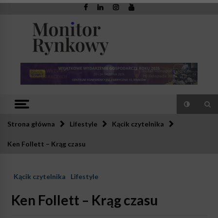
Skip
to
content
Monitor
Zaufana redakcja. Rzetelna prasa.
Rynkowy
Strona główna
Lifestyle
Kącik czytelnika
Ken Follett – Krąg czasu
Kącik czytelnika
Lifestyle
Ken Follett – Krąg czasu