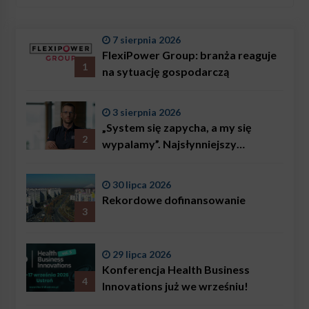
wszczepianych pod skórę chipów
7 sierpnia 2026
FlexiPower Group: branża reaguje
1
na sytuację gospodarczą
3 sierpnia 2026
„System się zapycha, a my się
2
wypalamy”. Najsłynniejszy
ratownik w Polsce, Karol
Bączkowski, mówi wprost:
30 lipca 2026
problemem są nie tylko choroby
Rekordowe dofinansowanie
3
29 lipca 2026
Konferencja Health Business
4
Innovations już we wrześniu!