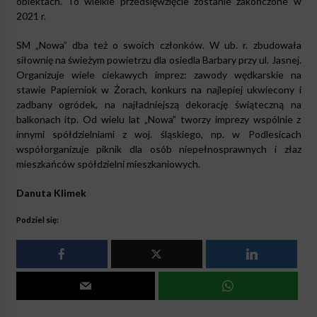
obiektach. To wielkie przedsięwzięcie zostanie zakończone w
2021 r.
SM „Nowa” dba też o swoich członków. W ub. r. zbudowała
siłownię na świeżym powietrzu dla osiedla Barbary przy ul. Jasnej.
Organizuje wiele ciekawych imprez: zawody wędkarskie na
stawie Papierniok w Żorach, konkurs na najlepiej ukwiecony i
zadbany ogródek, na najładniejszą dekorację świąteczną na
balkonach itp. Od wielu lat „Nowa” tworzy imprezy wspólnie z
innymi spółdzielniami z woj. śląskiego, np. w Podlesicach
współorganizuje piknik dla osób niepełnosprawnych i złaz
mieszkańców spółdzielni mieszkaniowych.
Danuta Klimek
Podziel się: