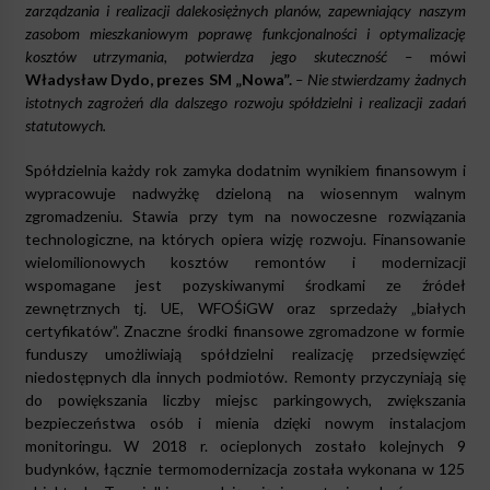
zarządzania i realizacji dalekosiężnych planów, zapewniający naszym
zasobom mieszkaniowym poprawę funkcjonalności i optymalizację
kosztów utrzymania, potwierdza jego skuteczność –
mówi
Władysław Dydo, prezes SM „Nowa”.
– Nie stwierdzamy żadnych
istotnych zagrożeń dla dalszego rozwoju spółdzielni i realizacji zadań
statutowych.
Spółdzielnia każdy rok zamyka dodatnim wynikiem finansowym i
wypracowuje nadwyżkę dzieloną na wiosennym walnym
zgromadzeniu. Stawia przy tym na nowoczesne rozwiązania
technologiczne, na których opiera wizję rozwoju. Finansowanie
wielomilionowych kosztów remontów i modernizacji
wspomagane jest pozyskiwanymi środkami ze źródeł
zewnętrznych tj. UE, WFOŚiGW oraz sprzedaży „białych
certyfikatów”. Znaczne środki finansowe zgromadzone w formie
funduszy umożliwiają spółdzielni realizację przedsięwzięć
niedostępnych dla innych podmiotów. Remonty przyczyniają się
do powiększania liczby miejsc parkingowych, zwiększania
bezpieczeństwa osób i mienia dzięki nowym instalacjom
monitoringu. W 2018 r. ocieplonych zostało kolejnych 9
budynków, łącznie termomodernizacja została wykonana w 125