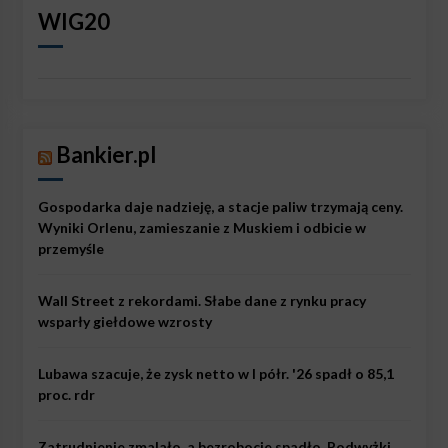
WIG20
Bankier.pl
Gospodarka daje nadzieję, a stacje paliw trzymają ceny.
Wyniki Orlenu, zamieszanie z Muskiem i odbicie w
przemyśle
Wall Street z rekordami. Słabe dane z rynku pracy
wsparły giełdowe wzrosty
Lubawa szacuje, że zysk netto w I półr. '26 spadł o 85,1
proc. rdr
Zatrudnienie zmalało, a bezrobocie spadło. Podwyżki