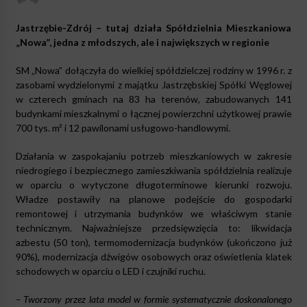
Jastrzębie-Zdrój – tutaj działa Spółdzielnia Mieszkaniowa
„Nowa”, jedna z młodszych, ale i największych w regionie
SM „Nowa” dołączyła do wielkiej spółdzielczej rodziny w 1996 r. z
zasobami wydzielonymi z majątku Jastrzębskiej Spółki Węglowej
w czterech gminach na 83 ha terenów, zabudowanych 141
budynkami mieszkalnymi o łącznej powierzchni użytkowej prawie
700 tys. m² i 12 pawilonami usługowo-handlowymi.
Działania w zaspokajaniu potrzeb mieszkaniowych w zakresie
niedrogiego i bezpiecznego zamieszkiwania spółdzielnia realizuje
w oparciu o wytyczone długoterminowe kierunki rozwoju.
Władze postawiły na planowe podejście do gospodarki
remontowej i utrzymania budynków we właściwym stanie
technicznym. Najważniejsze przedsięwzięcia to: likwidacja
azbestu (50 ton), termomodernizacja budynków (ukończono już
90%), modernizacja dźwigów osobowych oraz oświetlenia klatek
schodowych w oparciu o LED i czujniki ruchu.
– Tworzony przez lata model w formie systematycznie doskonalonego