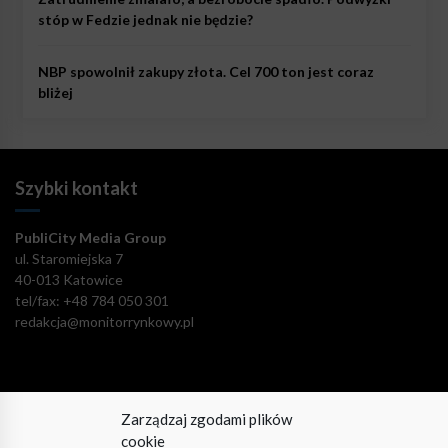
stóp w Fedzie jednak nie będzie?
NBP spowolnił zakupy złota. Cel 700 ton jest coraz
bliżej
Szybki kontakt
PubliCity Media Group
ul. Staromiejska 7
40-013 Katowice
tel/fax: +48 784 050 301
redakcja@monitorrynkowy.pl
Zarządzaj zgodami plików
Pozostańmy w kontakcie!
cookie