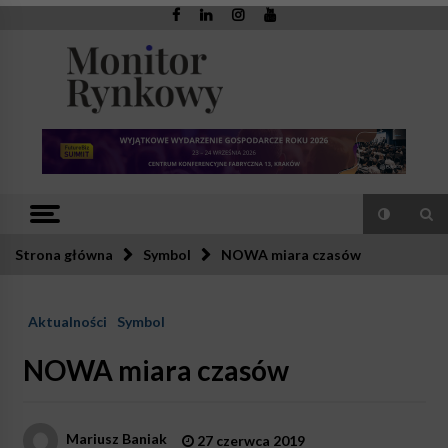
Skip
to
content
Monitor
Zaufana redakcja. Rzetelna prasa.
Rynkowy
Strona główna
Symbol
NOWA miara czasów
Aktualności
Symbol
NOWA miara czasów
Mariusz Baniak
27 czerwca 2019