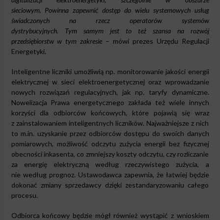
sieciowym. Powinna zapewnić dostęp do wielu systemowych usług
świadczonych na rzecz operatorów systemów
dystrybucyjnych. Tym samym jest to też szansa na rozwój
przedsiębiorstw w tym zakresie
– mówi prezes Urzędu Regulacji
Energetyki.
Inteligentne liczniki umożliwią np. monitorowanie jakości energii
elektrycznej w sieci elektroenergetycznej oraz wprowadzanie
nowych rozwiązań regulacyjnych, jak np. taryfy dynamiczne.
Nowelizacja Prawa energetycznego zakłada też wiele innych
korzyści dla odbiorców końcowych, które pojawią się wraz
z zainstalowaniem inteligentnych liczników. Najważniejsze z nich
to m.in. uzyskanie przez odbiorców dostępu do swoich danych
pomiarowych, możliwość odczytu zużycia energii bez fizycznej
obecności inkasenta, co zmniejszy koszty odczytu, czy rozliczanie
za energię elektryczną według rzeczywistego zużycia, a
nie według prognoz. Ustawodawca zapewnia, że łatwiej będzie
dokonać zmiany sprzedawcy dzięki zestandaryzowaniu całego
procesu.
Odbiorca końcowy będzie mógł również wystąpić z wnioskiem