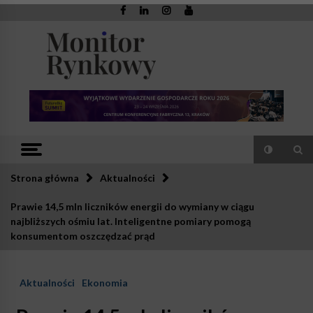
Skip
to
content
Monitor
Zaufana redakcja. Rzetelna prasa.
Rynkowy
Strona główna
Aktualności
Prawie 14,5 mln liczników energii do wymiany w ciągu
najbliższych ośmiu lat. Inteligentne pomiary pomogą
konsumentom oszczędzać prąd
Aktualności
Ekonomia