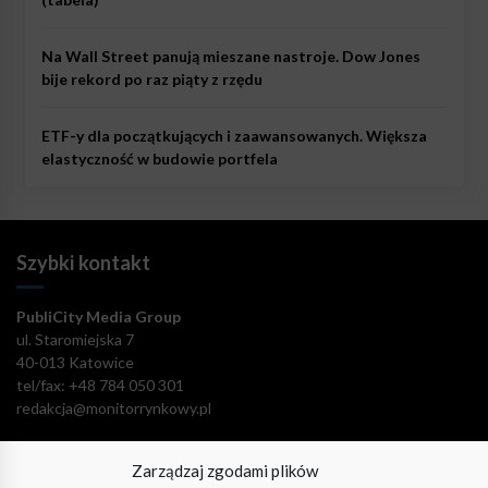
Na Wall Street panują mieszane nastroje. Dow Jones
bije rekord po raz piąty z rzędu
ETF-y dla początkujących i zaawansowanych. Większa
elastyczność w budowie portfela
Szybki kontakt
PubliCity Media Group
ul. Staromiejska 7
40-013 Katowice
tel/fax: +48 784 050 301
redakcja@monitorrynkowy.pl
Zarządzaj zgodami plików