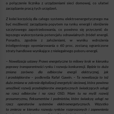
o połączenie licznika z urządzeniami sieci domowej, co ułatwi
zarządzanie pracą tych urządzeń.
Z kolei korzyścią dla całego systemu elektroenergetycznego ma
być możliwość zarządzania popytem na rynku energii i obniżenie
szczytowego zapotrzebowania, co powinno się przyczynić do
lepszego wykorzystania potencjału odnawialnych źródeł energii.
Ponadto, zgodnie z założeniami, w wyniku wdrożenia
inteligentnego opomiarowania o 60 proc. zostaną ograniczone
straty handlowe wynikające z nielegalnego poboru energii.
–
Nowelizacja ustawy Prawo energetyczne to milowy krok w kierunku
poprawy transparentności rynku i rozwoju konkurencji. Będzie to duża
zmiana zarówno dla odbiorców energii elektrycznej, jak
i przedsiębiorstw
– podkreśla Rafał Gawin.
– Ta nowelizacja to też
duża zmiana w zakresie digitalizacji energetyki sieciowej, która powinna
umożliwić rozwój przedsiębiorstw energetycznych świadczących usługi
na rzecz odbiorców i na rzecz OSD. Mam tu na myśli rozwój
prosumeryzmu, fleksumentów i podmiotów, które świadczą usługi na
rzecz operatorów systemów elektroenergetycznych. Wszystko
to zmierza w kierunku rozwoju rynków rozproszonych i zapewnienia