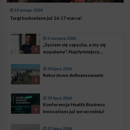
19 lutego 2024
Targi budowlane już 16-17 marca!
3 sierpnia 2026
„System się zapycha, a my się
1
wypalamy”. Najsłynniejszy
ratownik w Polsce, Karol
Bączkowski, mówi wprost:
30 lipca 2026
problemem są nie tylko choroby
Rekordowe dofinansowanie
2
29 lipca 2026
Konferencja Health Business
3
Innovations już we wrześniu!
27 lipca 2026