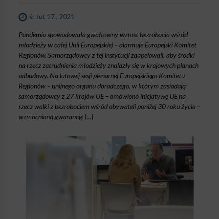
śr. lut 17 , 2021
Pandemia spowodowała gwałtowny wzrost bezrobocia wśród
młodzieży w całej Unii Europejskiej – alarmuje Europejski Komitet
Regionów. Samorządowcy z tej instytucji zaapelowali, aby środki
na rzecz zatrudnienia młodzieży znalazły się w krajowych planach
odbudowy. Na lutowej sesji plenarnej Europejskiego Komitetu
Regionów – unijnego organu doradczego, w którym zasiadają
samorządowcy z 27 krajów UE – omówiono inicjatywę UE na
rzecz walki z bezrobociem wśród obywateli poniżej 30 roku życia –
wzmocnioną gwarancję […]