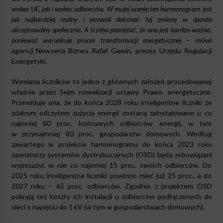
wobec UE, jak i wobec odbiorców. W mojej ocenie ten harmonogram jest
jak najbardziej realny i pozwoli dokonać tej zmiany w sposób
akceptowalny społecznie. A trzeba pamiętać, że ona jest bardzo ważna,
ponieważ warunkuje proces transformacji energetycznej
– mówi
agencji Newseria Biznes Rafał Gawin, prezes Urzędu Regulacji
Energetyki.
Wymiana liczników to jedno z głównych założeń procedowanej
właśnie przez Sejm nowelizacji ustawy Prawo energetyczne.
Przewiduje ona, że do końca 2028 roku inteligentne liczniki ze
zdalnym odczytem zużycia energii zostaną zainstalowane u co
najmniej 80 proc. końcowych odbiorców energii, w tym
w przynajmniej 80 proc. gospodarstw domowych. Według
zawartego w projekcie harmonogramu do końca 2023 roku
operatorzy systemów dystrybucyjnych (OSD) będą zobowiązani
wyposażyć w nie co najmniej 15 proc. swoich odbiorców. Do
2025 roku inteligentne liczniki powinno mieć już 25 proc., a do
2027 roku – 65 proc. odbiorców. Zgodnie z projektem OSD
pokryją też koszty ich instalacji u odbiorców podłączonych do
sieci o napięciu do 1 kV (w tym w gospodarstwach domowych).