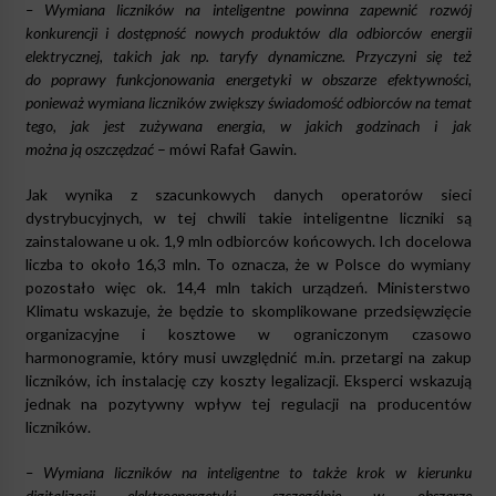
– Wymiana liczników na inteligentne powinna zapewnić rozwój
konkurencji i dostępność nowych produktów dla odbiorców energii
elektrycznej, takich jak np. taryfy dynamiczne. Przyczyni się też
do poprawy funkcjonowania energetyki w obszarze efektywności,
ponieważ wymiana liczników zwiększy świadomość odbiorców na temat
tego, jak jest zużywana energia, w jakich godzinach i jak
można ją oszczędzać
– mówi Rafał Gawin.
Jak wynika z szacunkowych danych operatorów sieci
dystrybucyjnych, w tej chwili takie inteligentne liczniki są
zainstalowane u ok. 1,9 mln odbiorców końcowych. Ich docelowa
liczba to około 16,3 mln. To oznacza, że w Polsce do wymiany
pozostało więc ok. 14,4 mln takich urządzeń. Ministerstwo
Klimatu wskazuje, że będzie to skomplikowane przedsięwzięcie
organizacyjne i kosztowe w ograniczonym czasowo
harmonogramie, który musi uwzględnić m.in. przetargi na zakup
liczników, ich instalację czy koszty legalizacji. Eksperci wskazują
jednak na pozytywny wpływ tej regulacji na producentów
liczników.
– Wymiana liczników na inteligentne to także krok w kierunku
digitalizacji elektroenergetyki, szczególnie w obszarze