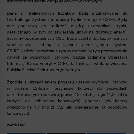
bezpieczeństwa dostaw energii do odbiorców końcowych.
Dane z inteligentnych liczników będą przekazywane do
Centralnego Systemu Informacji Rynku Energii – CSIRE. Będą
one podstawą do rozliczeń między uczestnikami rynku
detalicznego, w tym do zawierania umów na dostawy energii.
Systemy poszczególnych OSD, które często działają w różnych
standardach, zostaną zastąpione przez jeden system
CSIRE. Nadzór i zarządzanie tym systemem (w tym przetwarzanie
danych ze wszystkich liczników) będzie zadaniem Operatora
Informacji Rynku Energii – OIRE. Ta funkcja została powierzona
Polskim Sieciom Elektroenergetycznym.
Zgodnie z uzasadnieniem projektu ustawy wymiana liczników
w okresie 15-letnim przyniesie korzyści dla wszystkich
uczestników rynku na kwotę prawie 13 mld zł (z tego 11,3 mld to
korzyści dla odbiorców końcowych), podczas gdy koszty
wyliczono na 7,9 mld zł (7,2 mld przeniesione na odbiorców
końcowych).
Podziel się: