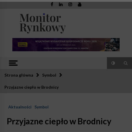
Skip
to
content
Monitor
Zaufana redakcja. Rzetelna prasa.
Rynkowy
Strona główna
Symbol
Przyjazne ciepło w Brodnicy
Aktualności
Symbol
Przyjazne ciepło w Brodnicy