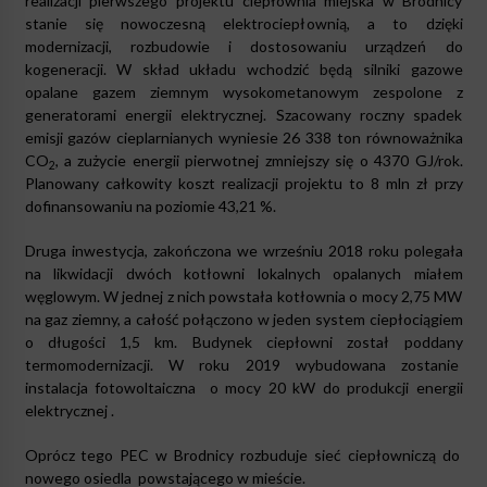
realizacji pierwszego projektu ciepłownia miejska w Brodnicy
stanie się nowoczesną elektrociepłownią, a to dzięki
modernizacji, rozbudowie i dostosowaniu urządzeń do
kogeneracji. W skład układu wchodzić będą silniki gazowe
opalane gazem ziemnym wysokometanowym zespolone z
generatorami energii elektrycznej. Szacowany roczny spadek
emisji gazów cieplarnianych wyniesie 26 338 ton równoważnika
CO
, a zużycie energii pierwotnej zmniejszy się o 4370 GJ/rok.
2
Planowany całkowity koszt realizacji projektu to 8 mln zł przy
dofinansowaniu na poziomie 43,21 %.
Druga inwestycja, zakończona we wrześniu 2018 roku polegała
na likwidacji dwóch kotłowni lokalnych opalanych miałem
węglowym. W jednej z nich powstała kotłownia o mocy 2,75 MW
na gaz ziemny, a całość połączono w jeden system ciepłociągiem
o długości 1,5 km. Budynek ciepłowni został poddany
termomodernizacji. W roku 2019 wybudowana zostanie
instalacja fotowoltaiczna
o mocy 20 kW do produkcji energii
elektrycznej .
Oprócz tego PEC w Brodnicy rozbuduje sieć ciepłowniczą do
nowego osiedla
powstającego w mieście.