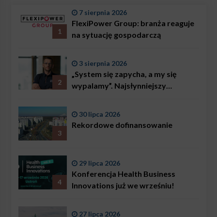
7 sierpnia 2026
FlexiPower Group: branża reaguje
1
na sytuację gospodarczą
3 sierpnia 2026
„System się zapycha, a my się
2
wypalamy”. Najsłynniejszy
ratownik w Polsce, Karol
Bączkowski, mówi wprost:
30 lipca 2026
problemem są nie tylko choroby
Rekordowe dofinansowanie
3
29 lipca 2026
Konferencja Health Business
4
Innovations już we wrześniu!
27 lipca 2026