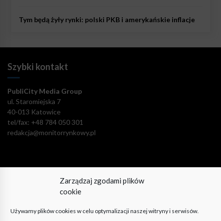
Tym będą żyły rynki: polski PKB i amerykańskie inflacje
Szybki kontakt
PubliCity Media Group
ul. Staromiejska 7
40-013 Katowice
tel/fax: +48 784 050 301
redakcja@monitorrynkowy.pl
Zarządzaj zgodami plików
Pozostańmy w kontakcie!
cookie
Używamy plików cookies w celu optymalizacji naszej witryny i serwisów.