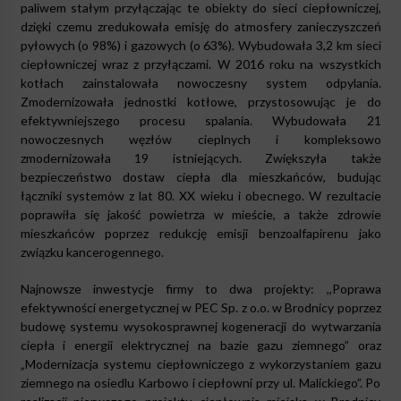
paliwem stałym przyłączając te obiekty do sieci ciepłowniczej,
dzięki czemu zredukowała emisję do atmosfery zanieczyszczeń
pyłowych (o 98%) i gazowych (o 63%). Wybudowała 3,2 km sieci
ciepłowniczej wraz z przyłączami. W 2016 roku na wszystkich
kotłach zainstalowała nowoczesny system odpylania.
Zmodernizowała jednostki kotłowe, przystosowując je do
efektywniejszego procesu spalania. Wybudowała 21
nowoczesnych węzłów cieplnych i kompleksowo
zmodernizowała 19 istniejących. Zwiększyła także
bezpieczeństwo dostaw ciepła dla mieszkańców, budując
łączniki systemów z lat 80. XX wieku i obecnego. W rezultacie
poprawiła się jakość powietrza w mieście, a także zdrowie
mieszkańców poprzez redukcję emisji benzoalfapirenu jako
związku kancerogennego.
Najnowsze inwestycje firmy to dwa projekty: ,,Poprawa
efektywności energetycznej w PEC Sp. z o.o. w Brodnicy poprzez
budowę systemu wysokosprawnej kogeneracji do wytwarzania
ciepła i energii elektrycznej na bazie gazu ziemnego” oraz
„Modernizacja systemu ciepłowniczego z wykorzystaniem gazu
ziemnego na osiedlu Karbowo i ciepłowni przy ul. Malickiego”. Po