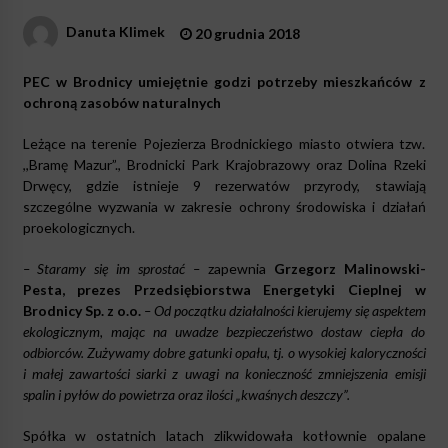
Danuta Klimek
20 grudnia 2018
PEC w Brodnicy umiejętnie godzi potrzeby mieszkańców z
ochroną zasobów naturalnych
Leżące na terenie Pojezierza Brodnickiego miasto otwiera tzw.
,,Bramę Mazur”., Brodnicki Park Krajobrazowy oraz Dolina Rzeki
Drwęcy, gdzie istnieje 9 rezerwatów przyrody, stawiają
szczególne wyzwania w zakresie ochrony środowiska i działań
proekologicznych.
– Staramy się im sprostać –
zapewnia
Grzegorz Malinowski-
Pesta, prezes Przedsiębiorstwa Energetyki Cieplnej w
Brodnicy Sp. z o.o.
– Od początku działalności kierujemy się aspektem
ekologicznym, mając na uwadze bezpieczeństwo dostaw ciepła do
odbiorców. Zużywamy dobre gatunki opału, tj. o wysokiej kaloryczności
i małej zawartości siarki z uwagi na konieczność zmniejszenia emisji
spalin i pyłów do powietrza oraz ilości „kwaśnych deszczy”.
Spółka w ostatnich latach zlikwidowała kotłownie opalane