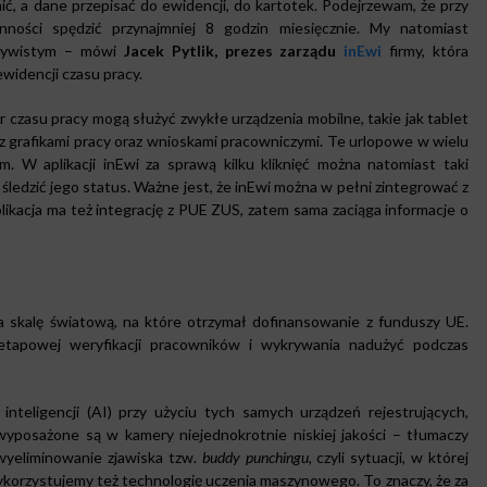
nić, a dane przepisać do ewidencji, do kartotek. Podejrzewam, że przy
ości spędzić przynajmniej 8 godzin miesięcznie. My natomiast
eczywistym – mówi
Jacek Pytlik, prezes zarządu
inEwi
firmy, która
ewidencji czasu pracy.
tor czasu pracy mogą służyć zwykłe urządzenia mobilne, takie jak tablet
z grafikami pracy oraz wnioskami pracowniczymi. Te urlopowe w wielu
m. W aplikacji inEwi za sprawą kilku kliknięć można natomiast taki
ledzić jego status. Ważne jest, że inEwi można w pełni zintegrować z
cja ma też integrację z PUE ZUS, zatem sama zaciąga informacje o
 skalę światową, na które otrzymał dofinansowanie z funduszy UE.
oetapowej weryfikacji pracowników i wykrywania nadużyć podczas
inteligencji (AI) przy użyciu tych samych urządzeń rejestrujących,
e wyposażone są w kamery niejednokrotnie niskiej jakości – tłumaczy
 wyeliminowanie zjawiska tzw.
buddy punchingu,
czyli sytuacji, w której
ykorzystujemy też technologię uczenia maszynowego. To znaczy, że za