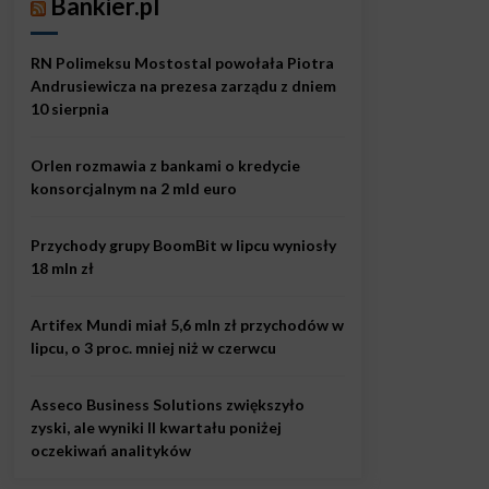
Bankier.pl
RN Polimeksu Mostostal powołała Piotra
Andrusiewicza na prezesa zarządu z dniem
10 sierpnia
Orlen rozmawia z bankami o kredycie
konsorcjalnym na 2 mld euro
Przychody grupy BoomBit w lipcu wyniosły
18 mln zł
Artifex Mundi miał 5,6 mln zł przychodów w
lipcu, o 3 proc. mniej niż w czerwcu
Asseco Business Solutions zwiększyło
zyski, ale wyniki II kwartału poniżej
oczekiwań analityków