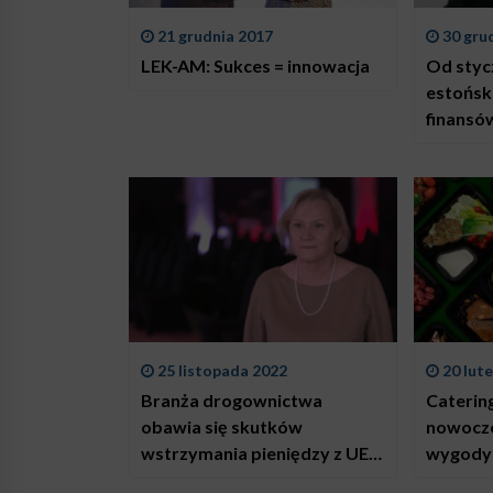
21 grudnia 2017
30 gru
LEK-AM: Sukces = innowacja
Od styc
estońsk
finansó
skokow
popular
rozwiąz
25 listopada 2022
20 lut
Branża drogownictwa
Caterin
obawia się skutków
nowocz
wstrzymania pieniędzy z UE.
wygody
Spodziewa się cięć w