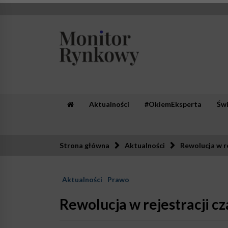
Skip
to
content
Monitor Rynkowy
Zaufana redakcja. Rzetelna prasa.
Aktualności
#OkiemEksperta
Św
Strona główna
Aktualności
Rewolucja w re
Aktualności
Prawo
Rewolucja w rejestracji c