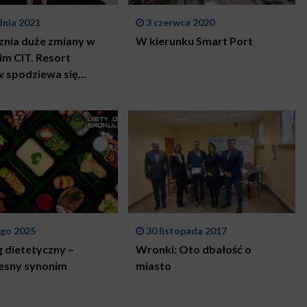
dnia 2021
3 czerwca 2020
znia duże zmiany w
W kierunku Smart Port
im CIT. Resort
w spodziewa się
ego wzrostu
ności tego
ania
ego 2025
30 listopada 2017
g dietetyczny –
Wronki: Oto dbałość o
esny synonim
miasto