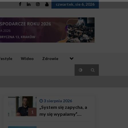
czwartek, sie 6, 2026
festyle
Wideo
Zdrowie
3 sierpnia 2026
„System się zapycha, a
1
my się wypalamy”.
Najsłynniejszy ratownik
w Polsce, Karol