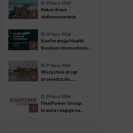
30 lipca 2026
Bączkowski, mówi
Rekordowe
wprost: problemem są
2
dofinansowanie
nie tylko choroby
29 lipca 2026
Konferencja Health
3
Business Innovations
już we wrześniu!
27 lipca 2026
Wszystkie drogi
4
prowadzą do…
Krakowa!
24 lipca 2026
FlexiPower Group:
5
branża reaguje na
sytuację gospodarczą