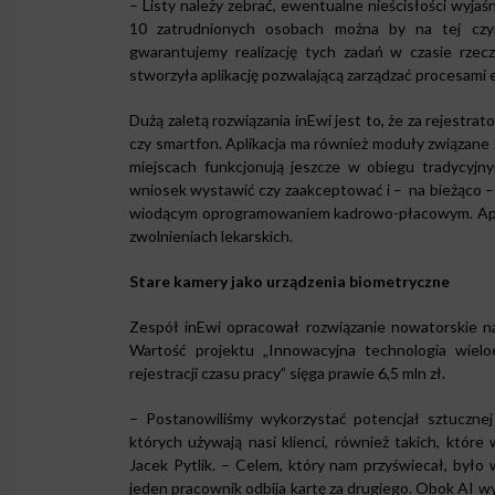
– Listy należy zebrać, ewentualne nieścisłości wyjaś
10 zatrudnionych osobach można by na tej czynn
gwarantujemy realizację tych zadań w czasie rz
stworzyła aplikację pozwalającą zarządzać procesami 
Dużą zaletą rozwiązania inEwi jest to, że za rejestra
czy smartfon. Aplikacja ma również moduły związane 
miejscach funkcjonują jeszcze w obiegu tradycyjny
wniosek wystawić czy zaakceptować i – na bieżąco – ś
wiodącym oprogramowaniem kadrowo-płacowym. Aplika
zwolnieniach lekarskich.
Stare kamery jako urządzenia biometryczne
Zespół inEwi opracował rozwiązanie nowatorskie na
Wartość projektu „Innowacyjna technologia wiel
rejestracji czasu pracy” sięga prawie 6,5 mln zł.
– Postanowiliśmy wykorzystać potencjał sztucznej 
których używają nasi klienci, również takich, któr
Jacek Pytlik. – Celem, który nam przyświecał, było
jeden pracownik odbija kartę za drugiego. Obok AI w