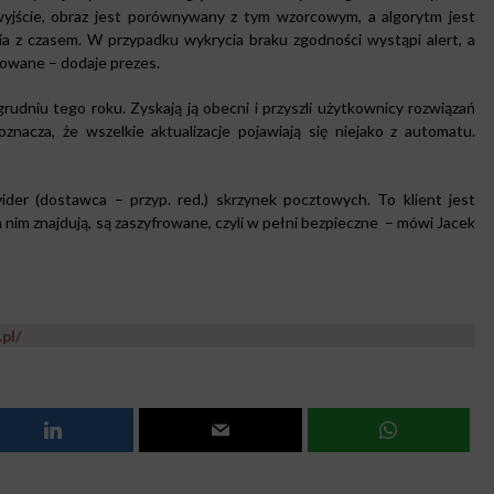
wyjście, obraz jest porównywany z tym wzorcowym, a algorytm jest
nia z czasem. W przypadku wykrycia braku zgodności wystąpi alert, a
rowane – dodaje prezes.
grudniu tego roku. Zyskają ją obecni i przyszli użytkownicy rozwiązań
znacza, że wszelkie aktualizacje pojawiają się niejako z automatu.
vider (dostawca – przyp. red.) skrzynek pocztowych. To klient jest
a nim znajdują, są zaszyfrowane, czyli w pełni bezpieczne – mówi Jacek
.pl/