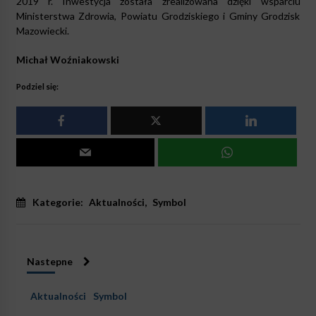
2019 r. Inwestycja została zrealizowana dzięki wsparciu
Ministerstwa Zdrowia, Powiatu Grodziskiego i Gminy Grodzisk
Mazowiecki.
Michał Woźniakowski
Podziel się:
Kategorie:
Aktualności
,
Symbol
Nastepne
Aktualności
Symbol