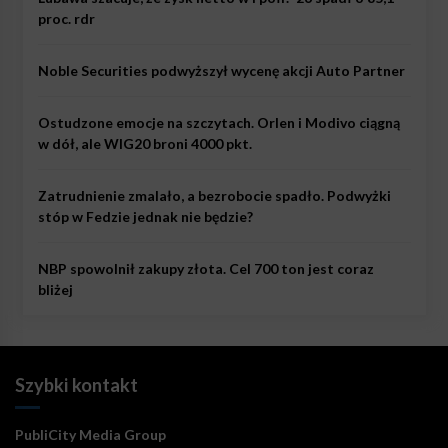
proc. rdr
Noble Securities podwyższył wycenę akcji Auto Partner
Ostudzone emocje na szczytach. Orlen i Modivo ciągną
w dół, ale WIG20 broni 4000 pkt.
Zatrudnienie zmalało, a bezrobocie spadło. Podwyżki
stóp w Fedzie jednak nie będzie?
NBP spowolnił zakupy złota. Cel 700 ton jest coraz
bliżej
Szybki kontakt
PubliCity Media Group