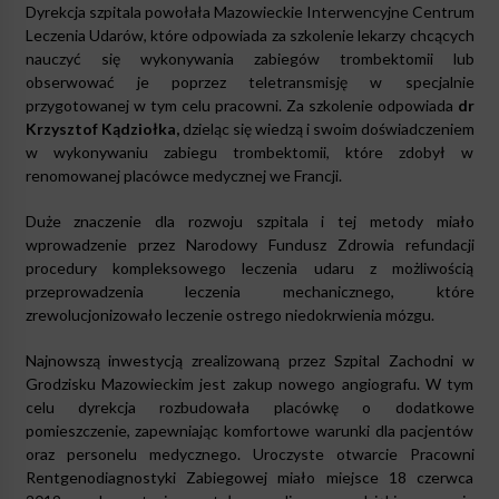
Dyrekcja szpitala powołała Mazowieckie Interwencyjne Centrum
Leczenia Udarów, które odpowiada za szkolenie lekarzy chcących
nauczyć się wykonywania zabiegów trombektomii lub
obserwować je poprzez teletransmisję w specjalnie
przygotowanej w tym celu pracowni. Za szkolenie odpowiada
dr
Krzysztof Kądziołka,
dzieląc się wiedzą i swoim doświadczeniem
w wykonywaniu zabiegu trombektomii, które zdobył w
renomowanej placówce medycznej we Francji.
Duże znaczenie dla rozwoju szpitala i tej metody miało
wprowadzenie przez Narodowy Fundusz Zdrowia refundacji
procedury kompleksowego leczenia udaru z możliwością
przeprowadzenia leczenia mechanicznego, które
zrewolucjonizowało leczenie ostrego niedokrwienia mózgu.
Najnowszą inwestycją zrealizowaną przez Szpital Zachodni w
Grodzisku Mazowieckim jest zakup nowego angiografu. W tym
celu dyrekcja rozbudowała placówkę o dodatkowe
pomieszczenie, zapewniając komfortowe warunki dla pacjentów
oraz personelu medycznego. Uroczyste otwarcie Pracowni
Rentgenodiagnostyki Zabiegowej miało miejsce 18 czerwca