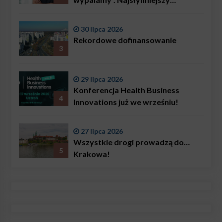
ratownik w Polsce, Karol
Bączkowski, mówi wprost:
30 lipca 2026
problemem są nie tylko choroby
Rekordowe dofinansowanie
3
29 lipca 2026
Konferencja Health Business
4
Innovations już we wrześniu!
27 lipca 2026
Wszystkie drogi prowadzą do…
5
Krakowa!