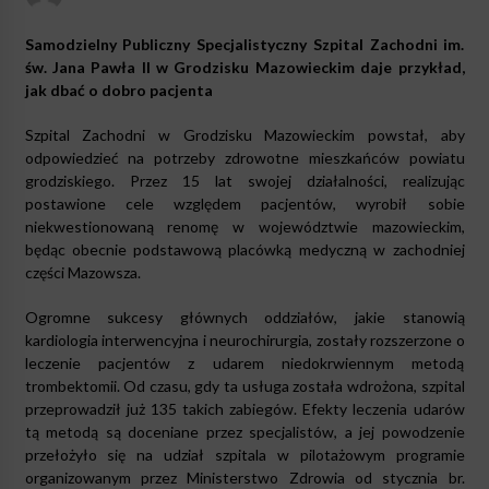
Samodzielny Publiczny Specjalistyczny Szpital Zachodni im.
św. Jana Pawła II w Grodzisku Mazowieckim daje przykład,
jak dbać o dobro pacjenta
Szpital Zachodni w Grodzisku Mazowieckim powstał, aby
odpowiedzieć na potrzeby zdrowotne mieszkańców powiatu
grodziskiego. Przez 15 lat swojej działalności, realizując
postawione cele względem pacjentów, wyrobił sobie
niekwestionowaną renomę w województwie mazowieckim,
będąc obecnie podstawową placówką medyczną w zachodniej
części Mazowsza.
Ogromne sukcesy głównych oddziałów, jakie stanowią
kardiologia interwencyjna i neurochirurgia, zostały rozszerzone o
leczenie pacjentów z udarem niedokrwiennym metodą
trombektomii. Od czasu, gdy ta usługa została wdrożona, szpital
przeprowadził już 135 takich zabiegów. Efekty leczenia udarów
tą metodą są doceniane przez specjalistów, a jej powodzenie
przełożyło się na udział szpitala w pilotażowym programie
organizowanym przez Ministerstwo Zdrowia od stycznia br.