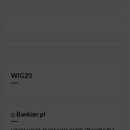
WIG20
Bankier.pl
Lubawa szacuje, że zysk netto w I półr. '26 spadł o 85,1