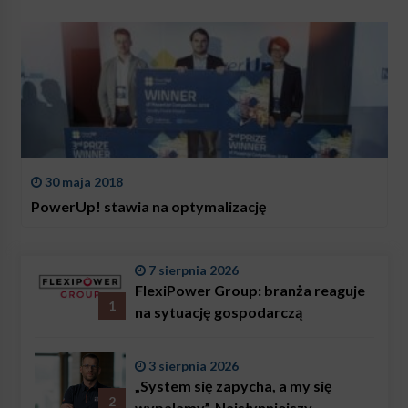
30 maja 2018
PowerUp! stawia na optymalizację
7 sierpnia 2026
FlexiPower Group: branża reaguje
1
na sytuację gospodarczą
3 sierpnia 2026
„System się zapycha, a my się
2
wypalamy”. Najsłynniejszy