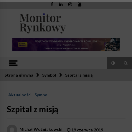
Skip
to
content
Monitor
Zaufana redakcja. Rzetelna prasa.
Rynkowy
Strona główna
Symbol
Szpital z misją
Aktualności
Symbol
Szpital z misją
Michał Woźniakowski
19 czerwca 2019