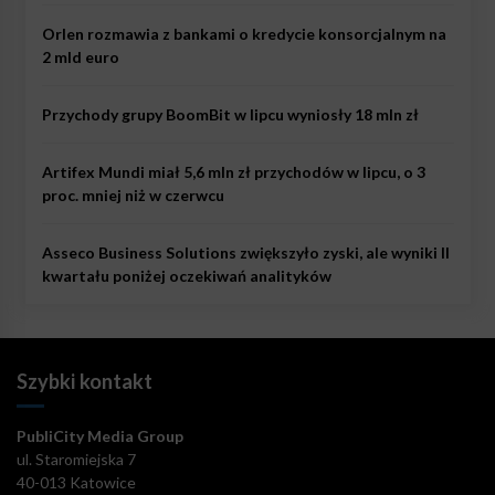
Orlen rozmawia z bankami o kredycie konsorcjalnym na
2 mld euro
Przychody grupy BoomBit w lipcu wyniosły 18 mln zł
Artifex Mundi miał 5,6 mln zł przychodów w lipcu, o 3
proc. mniej niż w czerwcu
Asseco Business Solutions zwiększyło zyski, ale wyniki II
kwartału poniżej oczekiwań analityków
Szybki kontakt
PubliCity Media Group
ul. Staromiejska 7
40-013 Katowice