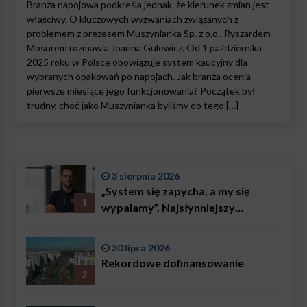
Branża napojowa podkreśla jednak, że kierunek zmian jest
właściwy. O kluczowych wyzwaniach związanych z
problemem z prezesem Muszynianka Sp. z o.o., Ryszardem
Mosurem rozmawia Joanna Gulewicz. Od 1 października
2025 roku w Polsce obowiązuje system kaucyjny dla
wybranych opakowań po napojach. Jak branża ocenia
pierwsze miesiące jego funkcjonowania? Początek był
trudny, choć jako Muszynianka byliśmy do tego […]
3 sierpnia 2026
„System się zapycha, a my się
1
wypalamy”. Najsłynniejszy
ratownik w Polsce, Karol
Bączkowski, mówi wprost:
30 lipca 2026
problemem są nie tylko choroby
Rekordowe dofinansowanie
2