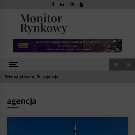
Skip
to
content
Monitor
Zaufana redakcja. Rzetelna prasa.
Rynkowy
Strona główna
agencja
agencja