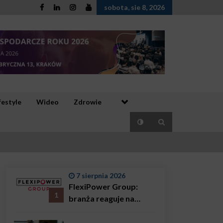
sobota, sie 8, 2026
festyle
Wideo
Zdrowie
7 sierpnia 2026
FlexiPower Group:
1
branża reaguje na
sytuację gospodarczą