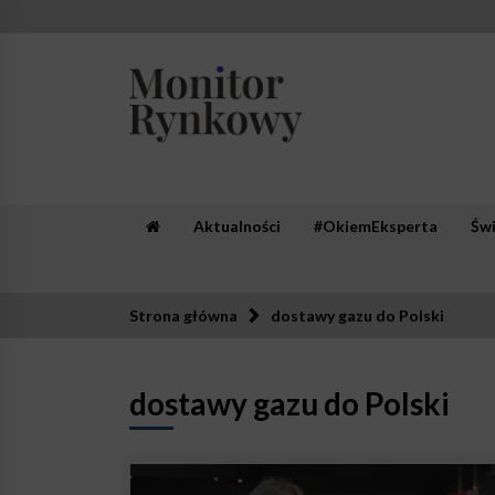
Skip
to
content
Monitor Rynkowy
Zaufana redakcja. Rzetelna prasa.
Aktualności
#OkiemEksperta
Św
Strona główna
dostawy gazu do Polski
dostawy gazu do Polski