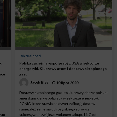
Aktualności
k
Polska zacieśnia współpracę z USA w sektorze
energetyki. Kluczowy atom i dostawy skroplonego
sce
gazu
Jacek Bies
10 lipca 2020
Dostawy skroplonego gazu to kluczowy obszar polsko-
amerykańskiej współpracy w sektorze energetyki.
PGNiG, które stawia na dywersyfikację dostaw
i uniezależnianie się od rosyjskiego surowca,
żym
sukcesywnie zwiększa wolumen zakupu LNG od