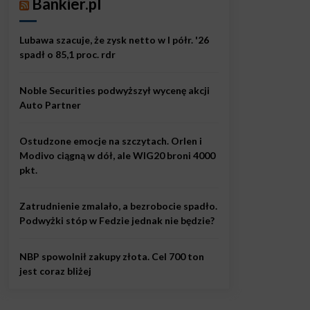
Bankier.pl
Lubawa szacuje, że zysk netto w I półr. '26
spadł o 85,1 proc. rdr
Noble Securities podwyższył wycenę akcji
Auto Partner
Ostudzone emocje na szczytach. Orlen i
Modivo ciągną w dół, ale WIG20 broni 4000
pkt.
Zatrudnienie zmalało, a bezrobocie spadło.
Podwyżki stóp w Fedzie jednak nie będzie?
NBP spowolnił zakupy złota. Cel 700 ton
jest coraz bliżej