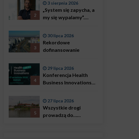
3 sierpnia 2026
„System się zapycha, a
2
my się wypalamy”.
Najsłynniejszy ratownik
w Polsce, Karol
30 lipca 2026
Bączkowski, mówi
Rekordowe
wprost: problemem są
3
dofinansowanie
nie tylko choroby
29 lipca 2026
Konferencja Health
4
Business Innovations
już we wrześniu!
27 lipca 2026
Wszystkie drogi
5
prowadzą do…
Krakowa!