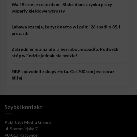
Wall Street z rekordami. Słabe dane z rynku pracy
wsparły giełdowe wzrosty
Lubawa szacuje, że zysk netto w I półr. '26 spadł o 85,1
proc. rdr
Zatrudnienie zmalało, a bezrobocie spadło. Podwyżki
stóp w Fedzie jednak nie będzie?
NBP spowolnił zakupy złota. Cel 700 ton jest coraz
bliżej
Szybki kontakt
PubliCity Media Group
ul. Staromiejska 7
40-013 Katowice