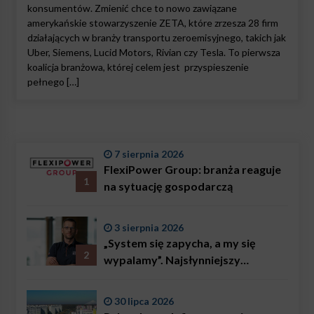
konsumentów. Zmienić chce to nowo zawiązane
amerykańskie stowarzyszenie ZETA, które zrzesza 28 firm
działających w branży transportu zeroemisyjnego, takich jak
Uber, Siemens, Lucid Motors, Rivian czy Tesla. To pierwsza
koalicja branżowa, której celem jest przyspieszenie
pełnego […]
7 sierpnia 2026
FlexiPower Group: branża reaguje
1
na sytuację gospodarczą
3 sierpnia 2026
„System się zapycha, a my się
2
wypalamy”. Najsłynniejszy
ratownik w Polsce, Karol
Bączkowski, mówi wprost:
30 lipca 2026
problemem są nie tylko choroby