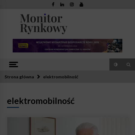
Skip
to
content
Monitor
Zaufana redakcja. Rzetelna prasa.
Rynkowy
Strona główna
elektromobilność
elektromobilność