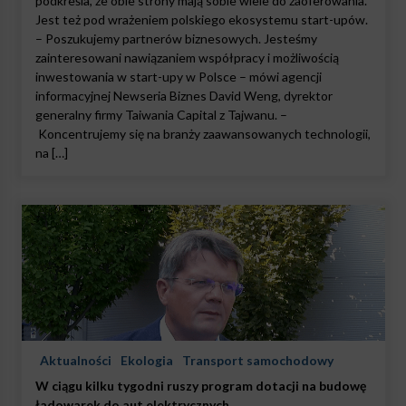
podkreśla, że obie strony mają sobie wiele do zaoferowania.
Jest też pod wrażeniem polskiego ekosystemu start-upów.
– Poszukujemy partnerów biznesowych. Jesteśmy
zainteresowani nawiązaniem współpracy i możliwością
inwestowania w start-upy w Polsce – mówi agencji
informacyjnej Newseria Biznes David Weng, dyrektor
generalny firmy Taiwania Capital z Tajwanu. –
Koncentrujemy się na branży zaawansowanych technologii,
na […]
Aktualności
Ekologia
Transport samochodowy
W ciągu kilku tygodni ruszy program dotacji na budowę
ładowarek do aut elektrycznych