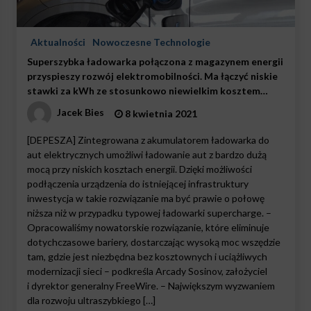
Aktualności
Nowoczesne Technologie
Superszybka ładowarka połączona z magazynem energii
przyspieszy rozwój elektromobilności. Ma łączyć niskie
stawki za kWh ze stosunkowo niewielkim kosztem
inwestycji
Jacek Bies
8 kwietnia 2021
[DEPESZA] Zintegrowana z akumulatorem ładowarka do
aut elektrycznych umożliwi ładowanie aut z bardzo dużą
mocą przy niskich kosztach energii. Dzięki możliwości
podłączenia urządzenia do istniejącej infrastruktury
inwestycja w takie rozwiązanie ma być prawie o połowę
niższa niż w przypadku typowej ładowarki supercharge. –
Opracowaliśmy nowatorskie rozwiązanie, które eliminuje
dotychczasowe bariery, dostarczając wysoką moc wszędzie
tam, gdzie jest niezbędna bez kosztownych i uciążliwych
modernizacji sieci – podkreśla Arcady Sosinov, założyciel
i dyrektor generalny FreeWire. – Największym wyzwaniem
dla rozwoju ultraszybkiego […]