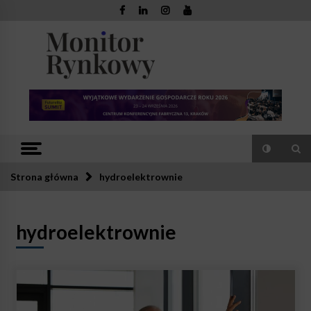
Skip
to
content
Monitor
Zaufana redakcja. Rzetelna prasa.
Rynkowy
Strona główna
hydroelektrownie
hydroelektrownie