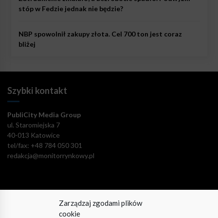
stóp w Fedzie jednak nie będzie?
NBP spowolnił zakupy złota. Cel 700 ton jest coraz
bliżej
Szybki kontakt
PubliCity Media Group
ul. Staromiejska 7
40-013 Katowice
tel/fax: +48 784 050 301
redakcja@monitorrynkowy.pl
Zarządzaj zgodami plików
Pozostańmy w kontakcie!
cookie