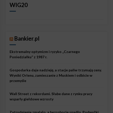
WIG20
Bankier.pl
Ekstremalny optymizm i ryzyko „Czarnego
Poniedziałku” z 1987 r.
Gospodarka daje nadzieję, a stacje paliw trzymają ceny.
Wyniki Orlenu, zamieszanie z Muskiem i odbicie w
przemyśle
Wall Street z rekordami. Słabe dane z rynku pracy
wsparły giełdowe wzrosty
Zatrudnienie zmalało, a bezrobocie spadło. Podwyżki