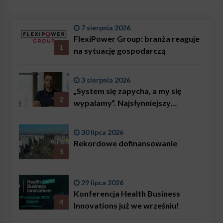
7 sierpnia 2026
FlexiPower Group: branża reaguje
1
na sytuację gospodarczą
3 sierpnia 2026
„System się zapycha, a my się
2
wypalamy”. Najsłynniejszy
ratownik w Polsce, Karol
Bączkowski, mówi wprost:
30 lipca 2026
problemem są nie tylko choroby
Rekordowe dofinansowanie
3
29 lipca 2026
Konferencja Health Business
4
Innovations już we wrześniu!