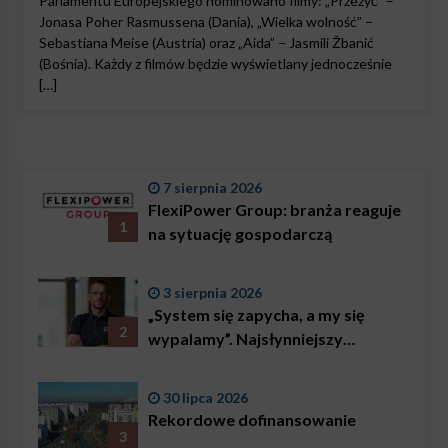
Parlamentu Europejskiego nominowano filmy: „Przeżyć” –
Jonasa Poher Rasmussena (Dania), „Wielka wolność” –
Sebastiana Meise (Austria) oraz „Aida” – Jasmili Žbanić
(Bośnia). Każdy z filmów będzie wyświetlany jednocześnie
[…]
7 sierpnia 2026
FlexiPower Group: branża reaguje
1
na sytuację gospodarczą
3 sierpnia 2026
„System się zapycha, a my się
2
wypalamy”. Najsłynniejszy
ratownik w Polsce, Karol
Bączkowski, mówi wprost:
30 lipca 2026
problemem są nie tylko choroby
Rekordowe dofinansowanie
3