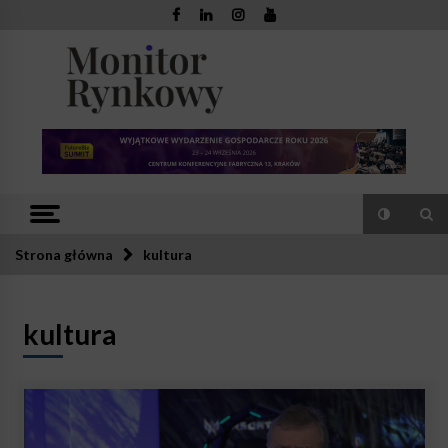
Skip
to
content
Monitor
Zaufana redakcja. Rzetelna prasa.
Rynkowy
Strona główna
kultura
kultura