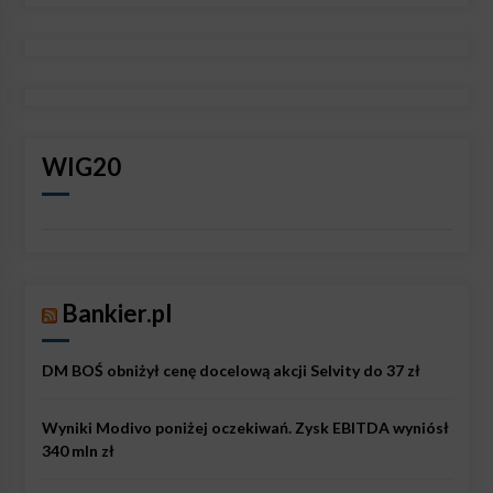
WIG20
Bankier.pl
DM BOŚ obniżył cenę docelową akcji Selvity do 37 zł
Wyniki Modivo poniżej oczekiwań. Zysk EBITDA wyniósł
340 mln zł