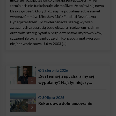
może się rozwijać zjawisko „metaprzestępczości”. – Ten
termin dziś nie funkcjonuje, ale możliwe, że pojawi się nowa
klasa zagrożeń, których dzisiaj nie potrafimy sobie nawet
wyobrazić – mówi Mirosław Maj z Fundacji Bezpieczna
Cyberprzestrzeń. To z kolei oznacza szereg wyzwań
związanych z regulacją tego obszaru i nadzorem nad nim
oraz rodzi szereg pytań o bezpieczeństwo użytkowników,
szczególnie tych najmłodszych. Koncepcja metawersum
nie jest wcale nowa. Już w 2003 […]
3 sierpnia 2026
„System się zapycha, a my się
1
wypalamy”. Najsłynniejszy
ratownik w Polsce, Karol
Bączkowski, mówi wprost:
30 lipca 2026
problemem są nie tylko choroby
Rekordowe dofinansowanie
2