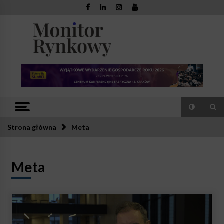
Skip
to
content
Monitor
Zaufana redakcja. Rzetelna prasa.
Rynkowy
Strona główna
Meta
Meta