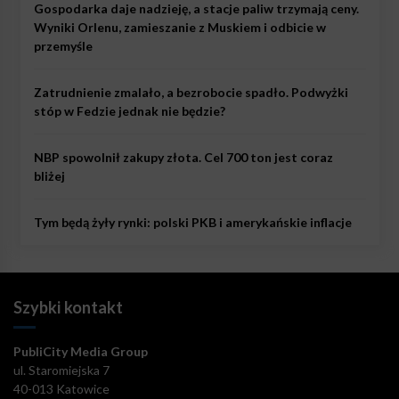
Gospodarka daje nadzieję, a stacje paliw trzymają ceny.
Wyniki Orlenu, zamieszanie z Muskiem i odbicie w
przemyśle
Zatrudnienie zmalało, a bezrobocie spadło. Podwyżki
stóp w Fedzie jednak nie będzie?
NBP spowolnił zakupy złota. Cel 700 ton jest coraz
bliżej
Tym będą żyły rynki: polski PKB i amerykańskie inflacje
Szybki kontakt
PubliCity Media Group
ul. Staromiejska 7
40-013 Katowice