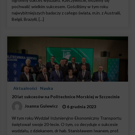
ogromny sukces wydziału. Rzeczywiście, możemy się
pochwalić wielkim sukcesem. Gościliśmy w tym roku
najwybitniejszych badaczy z całego świata, m.in. z Australii,
Belgii, Brazylii, […]
Aktualności
Nauka
20 lat sukcesów na Politechnice Morskiej w Szczecinie
Joanna Gulewicz
6 grudnia 2023
W tym roku Wydział Inżynieryjno-Ekonomiczny Transportu
świętował swoje 20-lecie. O tym, co decyduje o sukcesie
wydziału, z dziekanem, dr hab. Stanisławem Iwanem, prof.