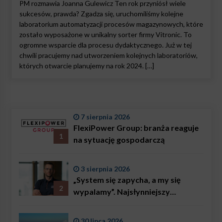
PM rozmawia Joanna Gulewicz Ten rok przyniósł wiele
sukcesów, prawda? Zgadza się, uruchomiliśmy kolejne
laboratorium automatyzacji procesów magazynowych, które
zostało wyposażone w unikalny sorter firmy Vitronic. To
ogromne wsparcie dla procesu dydaktycznego. Już w tej
chwili pracujemy nad utworzeniem kolejnych laboratoriów,
których otwarcie planujemy na rok 2024. […]
7 sierpnia 2026
FlexiPower Group: branża reaguje
1
na sytuację gospodarczą
3 sierpnia 2026
„System się zapycha, a my się
2
wypalamy”. Najsłynniejszy
ratownik w Polsce, Karol
Bączkowski, mówi wprost:
30 lipca 2026