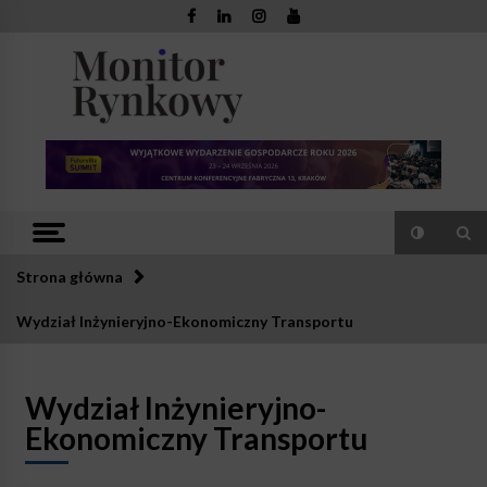
Skip
to
content
Monitor
Zaufana redakcja. Rzetelna prasa.
Rynkowy
Strona główna
Wydział Inżynieryjno-Ekonomiczny Transportu
Wydział Inżynieryjno-
Ekonomiczny Transportu