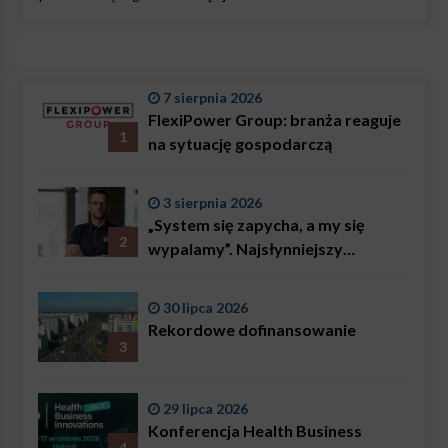
7 sierpnia 2026
FlexiPower Group: branża reaguje
1
na sytuację gospodarczą
3 sierpnia 2026
„System się zapycha, a my się
2
wypalamy”. Najsłynniejszy
ratownik w Polsce, Karol
Bączkowski, mówi wprost:
30 lipca 2026
problemem są nie tylko choroby
Rekordowe dofinansowanie
3
29 lipca 2026
Konferencja Health Business
4