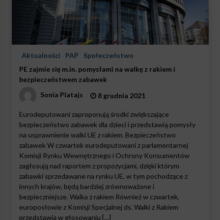
Aktualności
PAP
Społeczeństwo
PE zajmie się m.in. pomysłami na walkę z rakiem i
bezpieczeństwem zabawek
Sonia Platajs
8 grudnia 2021
Eurodeputowani zaproponują środki zwiększające
bezpieczeństwo zabawek dla dzieci i przedstawią pomysły
na usprawnienie walki UE z rakiem. Bezpieczeństwo
zabawek W czwartek eurodeputowani z parlamentarnej
Komisji Rynku Wewnętrznego i Ochrony Konsumentów
zagłosują nad raportem z propozycjami, dzięki którym
zabawki sprzedawane na rynku UE, w tym pochodzące z
innych krajów, będą bardziej zrównoważone i
bezpieczniejsze. Walka z rakiem Również w czwartek,
europosłowie z Komisji Specjalnej ds. Walki z Rakiem
przedstawią w głosowaniu […]