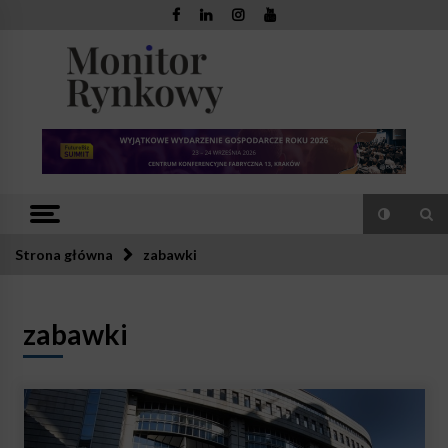
Skip
to
content
Monitor
Zaufana redakcja. Rzetelna prasa.
Rynkowy
Strona główna
zabawki
zabawki