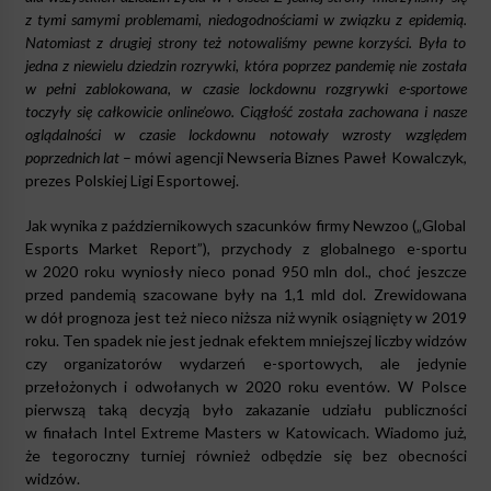
z tymi samymi problemami, niedogodnościami w związku z epidemią.
Natomiast z drugiej strony też notowaliśmy pewne korzyści. Była to
jedna z niewielu dziedzin rozrywki, która poprzez pandemię nie została
w pełni zablokowana, w czasie lockdownu rozgrywki e-sportowe
toczyły się całkowicie online’owo. Ciągłość została zachowana i nasze
oglądalności w czasie lockdownu notowały wzrosty względem
poprzednich lat
– mówi agencji Newseria Biznes Paweł Kowalczyk,
prezes Polskiej Ligi Esportowej.
Jak wynika z październikowych szacunków firmy Newzoo („Global
Esports Market Report”), przychody z globalnego e-sportu
w 2020 roku wyniosły nieco ponad 950 mln dol., choć jeszcze
przed pandemią szacowane były na 1,1 mld dol. Zrewidowana
w dół prognoza jest też nieco niższa niż wynik osiągnięty w 2019
roku. Ten spadek nie jest jednak efektem mniejszej liczby widzów
czy organizatorów wydarzeń e-sportowych, ale jedynie
przełożonych i odwołanych w 2020 roku eventów. W Polsce
pierwszą taką decyzją było zakazanie udziału publiczności
w finałach Intel Extreme Masters w Katowicach. Wiadomo już,
że tegoroczny turniej również odbędzie się bez obecności
widzów.