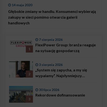
14 maja 2020
Głębokie zmiany w handlu. Konsumenci wybierają
zakupy w sieci pomimo otwarcia galerii
handlowych
7 sierpnia 2026
FlexiPower Group: branża reaguje
1
na sytuację gospodarczą
3 sierpnia 2026
„System się zapycha, a my się
2
wypalamy”. Najsłynniejszy
ratownik w Polsce, Karol
Bączkowski, mówi wprost:
30 lipca 2026
problemem są nie tylko choroby
Rekordowe dofinansowanie
3