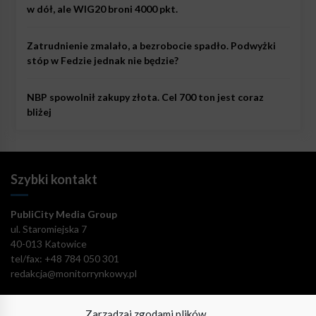
w dół, ale WIG20 broni 4000 pkt.
Zatrudnienie zmalało, a bezrobocie spadło. Podwyżki
stóp w Fedzie jednak nie będzie?
NBP spowolnił zakupy złota. Cel 700 ton jest coraz
bliżej
Szybki kontakt
PubliCity Media Group
ul. Staromiejska 7
40-013 Katowice
tel/fax: +48 784 050 301
redakcja@monitorrynkowy.pl
Zarządzaj zgodami plików