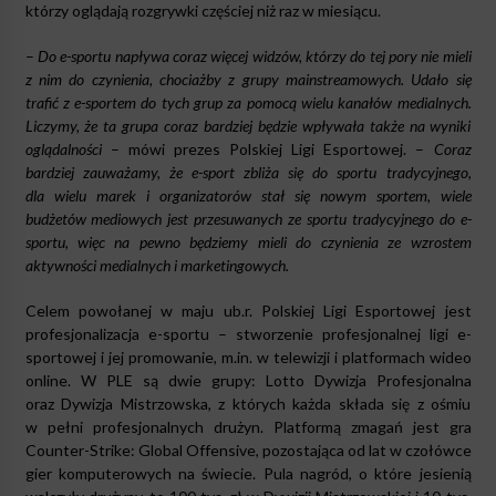
którzy oglądają rozgrywki częściej niż raz w miesiącu.
–
Do e-sportu napływa coraz więcej widzów, którzy do tej pory nie mieli
z nim do czynienia, chociażby z grupy mainstreamowych. Udało się
trafić z e-sportem do tych grup za pomocą wielu kanałów medialnych.
Liczymy, że ta grupa coraz bardziej będzie wpływała także na wyniki
oglądalności
– mówi prezes Polskiej Ligi Esportowej. –
Coraz
bardziej zauważamy, że e-sport zbliża się do sportu tradycyjnego,
dla wielu marek i organizatorów stał się nowym sportem, wiele
budżetów mediowych jest przesuwanych ze sportu tradycyjnego do e-
sportu, więc na pewno będziemy mieli do czynienia ze wzrostem
aktywności medialnych i marketingowych.
Celem powołanej w maju ub.r. Polskiej Ligi Esportowej jest
profesjonalizacja e-sportu – stworzenie profesjonalnej ligi e-
sportowej i jej promowanie, m.in. w telewizji i platformach wideo
online. W PLE są dwie grupy: Lotto Dywizja Profesjonalna
oraz Dywizja Mistrzowska, z których każda składa się z ośmiu
w pełni profesjonalnych drużyn. Platformą zmagań jest gra
Counter-Strike: Global Offensive, pozostająca od lat w czołówce
gier komputerowych na świecie. Pula nagród, o które jesienią