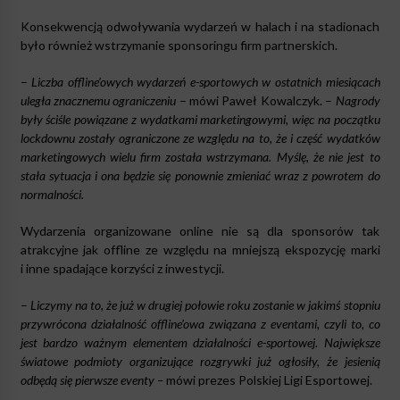
Konsekwencją odwoływania wydarzeń w halach i na stadionach
było również wstrzymanie sponsoringu firm partnerskich.
–
Liczba offline’owych wydarzeń e-sportowych w ostatnich miesiącach
uległa znacznemu ograniczeniu
– mówi Paweł Kowalczyk. –
Nagrody
były ściśle powiązane z wydatkami marketingowymi, więc na początku
lockdownu zostały ograniczone ze względu na to, że i część wydatków
marketingowych wielu firm została wstrzymana. Myślę, że nie jest to
stała sytuacja i ona będzie się ponownie zmieniać wraz z powrotem do
normalności.
Wydarzenia organizowane online nie są dla sponsorów tak
atrakcyjne jak offline ze względu na mniejszą ekspozycję marki
i inne spadające korzyści z inwestycji.
–
Liczymy na to, że już w drugiej połowie roku zostanie w jakimś stopniu
przywrócona działalność offline’owa związana z eventami, czyli to, co
jest bardzo ważnym elementem działalności e-sportowej. Największe
światowe podmioty organizujące rozgrywki już ogłosiły, że jesienią
odbędą się pierwsze eventy –
mówi prezes Polskiej Ligi Esportowej.