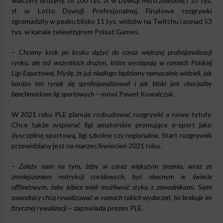
walczyły drużyny, to 100 tys. zł w Dywizji Mistrzowskiej i 10 tys.
zł w Lotto Dywizji Profesjonalnej. Finałowe rozgrywki
zgromadziły w peaku blisko 11 tys. widzów na Twitchu i ponad 53
tys. w kanale telewizyjnym Polsat Games.
–
Chcemy krok po kroku dążyć do coraz większej profesjonalizacji
rynku, ale też wszystkich drużyn, które występują w ramach Polskiej
Ligi Esportowej. Myślę, że już niedługo będziemy namacalnie widzieli, jak
bardzo ten rynek się sprofesjonalizował i jak bliski jest chociażby
benchmarkom lig sportowych
– mówi Paweł Kowalczyk.
W 2021 roku PLE planuje rozbudować rozgrywki o nowe tytuły.
Chce także wspierać ligi amatorskie promujące e-sport jako
dyscyplinę sportową, ligi szkolne czy regionalne. Start rozgrywek
przewidziany jest na marzec/kwiecień 2021 roku.
–
Zależy nam na tym, żeby w coraz większym stopniu, wraz ze
zmniejszaniem restrykcji covidowych, być obecnym w świecie
offline’owym, żeby kibice mieli możliwość styku z zawodnikami. Sami
zawodnicy chcą rywalizować w ramach takich wydarzeń, bo brakuje im
fizycznej rywalizacji
– zapowiada prezes PLE.