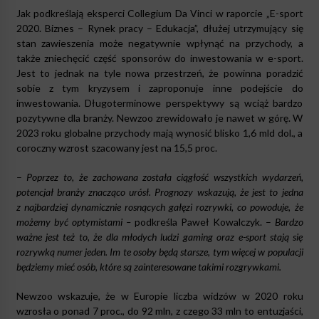
Jak podkreślają eksperci Collegium Da Vinci w raporcie „E-sport
2020. Biznes – Rynek pracy – Edukacja”, dłużej utrzymujący się
stan zawieszenia może negatywnie wpłynąć na przychody, a
także zniechęcić część sponsorów do inwestowania w e-sport.
Jest to jednak na tyle nowa przestrzeń, że powinna poradzić
sobie z tym kryzysem i zaproponuje inne podejście do
inwestowania. Długoterminowe perspektywy są wciąż bardzo
pozytywne dla branży. Newzoo zrewidowało je nawet w górę. W
2023 roku globalne przychody mają wynosić blisko 1,6 mld dol., a
coroczny wzrost szacowany jest na 15,5 proc.
–
Poprzez to, że zachowana została ciągłość wszystkich wydarzeń,
potencjał branży znacząco urósł. Prognozy wskazują, że jest to jedna
z najbardziej dynamicznie rosnących gałęzi rozrywki, co powoduje, że
możemy być optymistami –
podkreśla Paweł Kowalczyk. –
Bardzo
ważne jest też to, że dla młodych ludzi gaming oraz e-sport stają się
rozrywką numer jeden. Im te osoby będą starsze, tym więcej w populacji
będziemy mieć osób, które są zainteresowane takimi rozgrywkami.
Newzoo wskazuje, że w Europie liczba widzów w 2020 roku
wzrosła o ponad 7 proc., do 92 mln, z czego 33 mln to entuzjaści,