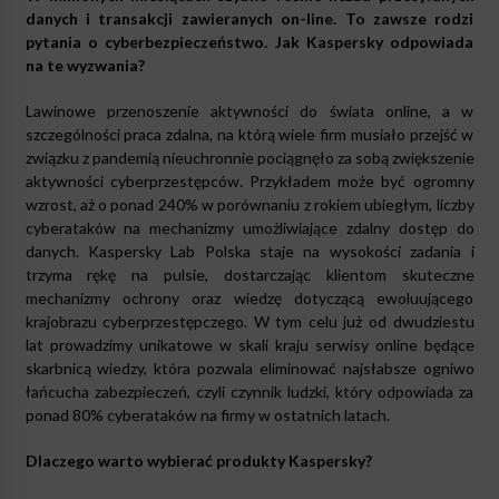
danych i transakcji zawieranych on-line. To zawsze rodzi
pytania o cyberbezpieczeństwo. Jak Kaspersky odpowiada
na te wyzwania?
Lawinowe przenoszenie aktywności do świata online, a w
szczególności praca zdalna, na którą wiele firm musiało przejść w
związku z pandemią nieuchronnie pociągnęło za sobą zwiększenie
aktywności cyberprzestępców. Przykładem może być ogromny
wzrost, aż o ponad 240% w porównaniu z rokiem ubiegłym, liczby
cyberataków na mechanizmy umożliwiające zdalny dostęp do
danych. Kaspersky Lab Polska staje na wysokości zadania i
trzyma rękę na pulsie, dostarczając klientom skuteczne
mechanizmy ochrony oraz wiedzę dotyczącą ewoluującego
krajobrazu cyberprzestępczego. W tym celu już od dwudziestu
lat prowadzimy unikatowe w skali kraju serwisy online będące
skarbnicą wiedzy, która pozwala eliminować najsłabsze ogniwo
łańcucha zabezpieczeń, czyli czynnik ludzki, który odpowiada za
ponad 80% cyberataków na firmy w ostatnich latach.
Dlaczego warto wybierać produkty Kaspersky?