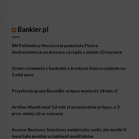
Bankier.pl
RN Polimeksu Mostostal powołała Piotra
Andrusiewicza na prezesa zarządu z dniem 10 sierpnia
Orlen rozmawia z bankami o kredycie konsorcjalnym na
2 mld euro
Przychody grupy BoomBit w lipcu wyniosły 18 mln zł
Artifex Mundi miał 5,6 mln zł przychodów w lipcu, o 3
proc. mniej niż w czerwcu
Asseco Business Solutions zwiększyło zyski, ale wyniki II
kwartału poniżej oczekiwań analityków