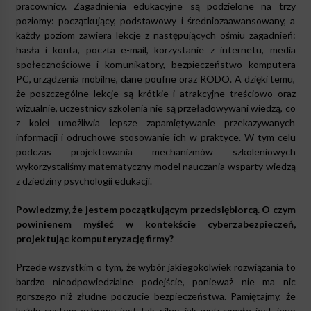
pracownicy. Zagadnienia edukacyjne są podzielone na trzy
poziomy: początkujący, podstawowy i średniozaawansowany, a
każdy poziom zawiera lekcje z następujących ośmiu zagadnień:
hasła i konta, poczta e-mail, korzystanie z internetu, media
społecznościowe i komunikatory, bezpieczeństwo komputera
PC, urządzenia mobilne, dane poufne oraz RODO. A dzięki temu,
że poszczególne lekcje są krótkie i atrakcyjne treściowo oraz
wizualnie, uczestnicy szkolenia nie są przeładowywani wiedzą, co
z kolei umożliwia lepsze zapamiętywanie przekazywanych
informacji i odruchowe stosowanie ich w praktyce. W tym celu
podczas projektowania mechanizmów szkoleniowych
wykorzystaliśmy matematyczny model nauczania wsparty wiedzą
z dziedziny psychologii edukacji.
Powiedzmy, że jestem początkującym przedsiębiorcą. O czym
powinienem myśleć w kontekście cyberzabezpieczeń,
projektując komputeryzację firmy?
Przede wszystkim o tym, że wybór jakiegokolwiek rozwiązania to
bardzo nieodpowiedzialne podejście, ponieważ nie ma nic
gorszego niż złudne poczucie bezpieczeństwa. Pamiętajmy, że
każdy system ochrony jest tak silny, jak wytrzymałe jest jego