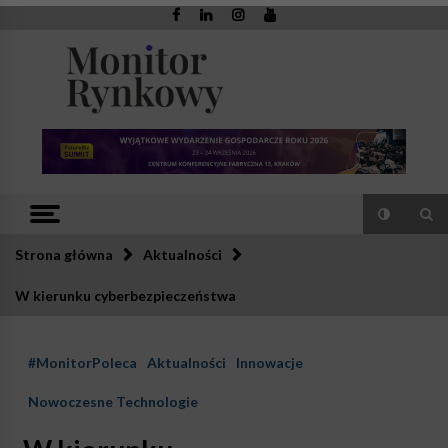
Skip
to
content
Monitor
Zaufana redakcja. Rzetelna prasa.
Rynkowy
Strona główna
Aktualności
W kierunku cyberbezpieczeństwa
#MonitorPoleca
Aktualności
Innowacje
Nowoczesne Technologie