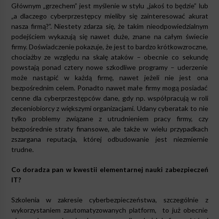
Głównym „grzechem” jest myślenie w stylu „jakoś to będzie” lub
„a dlaczego cyberprzestępcy mieliby się zainteresować akurat
nasza firmą?”. Niestety zdarza się, że takim nieodpowiedzialnym
podejściem wykazują się nawet duże, znane na całym świecie
firmy. Doświadczenie pokazuje, że jest to bardzo krótkowzroczne,
chociażby ze względu na skalę ataków – obecnie co sekundę
powstają ponad cztery nowe szkodliwe programy – uderzenie
może nastąpić w każdą firmę, nawet jeżeli nie jest ona
bezpośrednim celem. Ponadto nawet małe firmy mogą posiadać
cenne dla cyberprzestępców dane, gdy np. współpracują w roli
zleceniobiorcy z większymi organizacjami. Udany cyberatak to nie
tylko problemy związane z utrudnieniem pracy firmy, czy
bezpośrednie straty finansowe, ale także w wielu przypadkach
zszargana reputacja, której odbudowanie jest niezmiernie
trudne.
Co doradza pan w kwestii elementarnej nauki zabezpieczeń
IT?
Szkolenia w zakresie cyberbezpieczeństwa, szczególnie z
wykorzystaniem zautomatyzowanych platform, to już obecnie