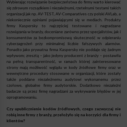
Wybierając rozwiązanie bezpieczeństwa do firmy warto kierować
się zdrowym rozsądkiem i niezależnymi, rzetelnymi testami takich
organizacji jak np. AV-TEST, AV-Comparatives czy polski AVLab, a
niekoniecznie opiniami pojawiającymi się w mediach. Produkty
firmy Kaspersky to najczęściej testowane i nagradzane
rozwiązania w branży, doceniane zarówno przez specjalistów, jak i
konsumentów za bezkompromisową skuteczność w odpieraniu
cyberzagrożeń przy minimalnej liczbie fałszywych alarmów.
Ponadto jako prywatna firma Kaspersky nie poddaje się żadnym
wpływom; zresztą – jako jedyny producent z branży – postawiła
na pełną transparentność, w ramach której zainteresowane
strony mają możliwość wglądu w kody źródłowe firmy oraz w
wewnętrzne procedury stosowane w organizacji, które zostały
także poddane niezależnemu audytowi wykonanemu przez
czołowe, globalne firmy audytorskie. Dodatkowo niezależni
badacze są przez firmę nagradzani za wykrywanie błędów w jej
oprogramowaniu.
Czy upublicznienie kodów źródłowych, czego zazwyczaj nie
robią inne firmy z branży, przełożyło się na korzyści dla firmy i
klientów?