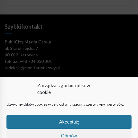
Szybki kontakt
PubliCity Media Group
ul. Staromiejska 7
40-013 Katowice
tel/fax: +48 784 050 301
redakcja@monitorrynkowy.pl
Zarządzaj zgodami plików
cookie
Pozostańmy w kontakcie!
Używamy plików cookies w celu optymalizacji naszej witryny i serwisów.
Akceptuję
Odmów