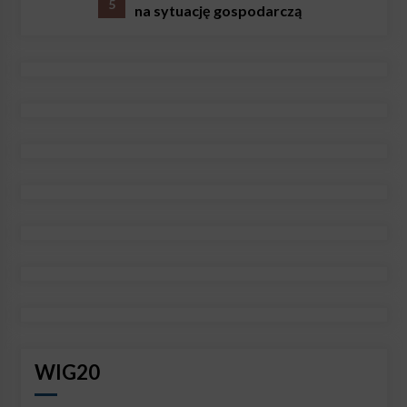
5
na sytuację gospodarczą
WIG20