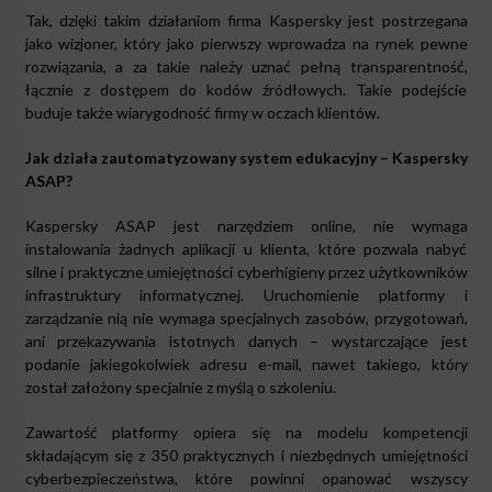
Tak, dzięki takim działaniom firma Kaspersky jest postrzegana
jako wizjoner, który jako pierwszy wprowadza na rynek pewne
rozwiązania, a za takie należy uznać pełną transparentność,
łącznie z dostępem do kodów źródłowych. Takie podejście
buduje także wiarygodność firmy w oczach klientów.
Jak działa zautomatyzowany system edukacyjny – Kaspersky
ASAP?
Kaspersky ASAP jest narzędziem online, nie wymaga
instalowania żadnych aplikacji u klienta, które pozwala nabyć
silne i praktyczne umiejętności cyberhigieny przez użytkowników
infrastruktury informatycznej. Uruchomienie platformy i
zarządzanie nią nie wymaga specjalnych zasobów, przygotowań,
ani przekazywania istotnych danych – wystarczające jest
podanie jakiegokolwiek adresu e-mail, nawet takiego, który
został założony specjalnie z myślą o szkoleniu.
Zawartość platformy opiera się na modelu kompetencji
składającym się z 350 praktycznych i niezbędnych umiejętności
cyberbezpieczeństwa, które powinni opanować wszyscy