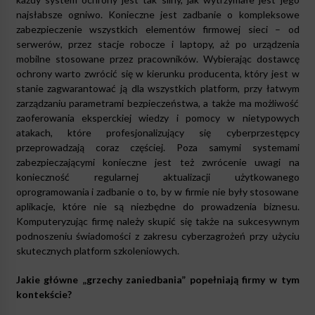
najsłabsze ogniwo. Konieczne jest zadbanie o kompleksowe
zabezpieczenie wszystkich elementów firmowej sieci – od
serwerów, przez stacje robocze i laptopy, aż po urządzenia
mobilne stosowane przez pracowników. Wybierając dostawcę
ochrony warto zwrócić się w kierunku producenta, który jest w
stanie zagwarantować ją dla wszystkich platform, przy łatwym
zarządzaniu parametrami bezpieczeństwa, a także ma możliwość
zaoferowania eksperckiej wiedzy i pomocy w nietypowych
atakach, które profesjonalizujący się cyberprzestępcy
przeprowadzają coraz częściej. Poza samymi systemami
zabezpieczającymi konieczne jest też zwrócenie uwagi na
konieczność regularnej aktualizacji użytkowanego
oprogramowania i zadbanie o to, by w firmie nie były stosowane
aplikacje, które nie są niezbędne do prowadzenia biznesu.
Komputeryzując firmę należy skupić się także na sukcesywnym
podnoszeniu świadomości z zakresu cyberzagrożeń przy użyciu
skutecznych platform szkoleniowych.
Jakie główne „grzechy zaniedbania” popełniają firmy w tym
kontekście?