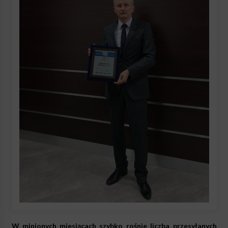
W minionych miesiącach szybko rośnie liczba przesyłanych