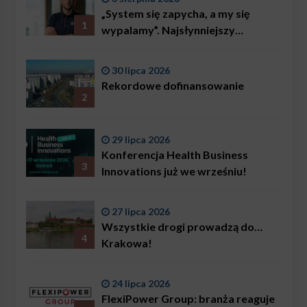
„System się zapycha, a my się
1
wypalamy”. Najsłynniejszy
ratownik w Polsce, Karol
Bączkowski, mówi wprost:
30 lipca 2026
problemem są nie tylko choroby
Rekordowe dofinansowanie
2
29 lipca 2026
Konferencja Health Business
3
Innovations już we wrześniu!
27 lipca 2026
Wszystkie drogi prowadzą do…
4
Krakowa!
24 lipca 2026
FlexiPower Group: branża reaguje