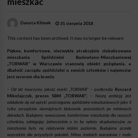
mieszkać
Danuta Klimek
31 sierpnia 2018
This content has been archived. It may no longer be relevant
Piękne, komfortowe, niezwykle atrakcyjnie zlokalizowane
mieszkania Spółdzielni Budowlano-Mieszkaniowej
„TORWAR” w Warszawie stanowią obiekt pożądania, a
dbałość zarządu spółdzielni o swoich członków i najemców
jest wzorem dla branży
– Od lat tworzymy jakość marki „TORWAR” –
podkreśla
Ryszard
Mikołajczyk, prezes SBM „TORWAR”.
– Naszą ambicją jest
oddalenie się od optyki postrzegania spółdzielni mieszkaniowych jako li
tylko zarządców siermiężnych blokowisk pozostałych po minionych
dekadach. Budujemy nowoczesne, komfortowe mieszkania dla naszych
członków, zabiegając jednocześnie o to by opłaty eksploatacyjne za
mieszkania były na relatywnie niskim poziomie. Budujemy przede
wszystkim dla przyszłych pokoleń. Mimo średnich warunków i mało