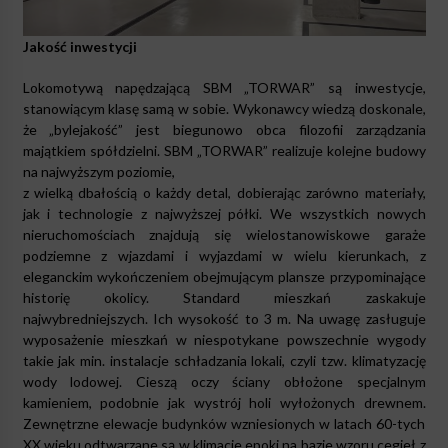
Jakość inwestycji
Lokomotywą napędzającą SBM „TORWAR” są inwestycje,
stanowiącym klasę samą w sobie. Wykonawcy wiedzą doskonale,
że „bylejakość” jest biegunowo obca filozofii zarządzania
majątkiem spółdzielni. SBM „TORWAR” realizuje kolejne budowy
na najwyższym poziomie,
z wielką dbałością o każdy detal, dobierając zarówno materiały,
jak i technologie z najwyższej półki. We wszystkich nowych
nieruchomościach znajdują się wielostanowiskowe garaże
podziemne z wjazdami i wyjazdami w wielu kierunkach, z
eleganckim wykończeniem obejmującym plansze przypominające
historię okolicy. Standard mieszkań zaskakuje
najwybredniejszych. Ich wysokość to 3 m. Na uwagę zasługuje
wyposażenie mieszkań w niespotykane powszechnie wygody
takie jak min. instalacje schładzania lokali, czyli tzw. klimatyzację
wody lodowej. Cieszą oczy ściany obłożone specjalnym
kamieniem, podobnie jak wystrój holi wyłożonych drewnem.
Zewnętrzne elewacje budynków wzniesionych w latach 60-tych
XX wieku odtwarzane są w klimacie epoki na bazie wzoru cegieł z