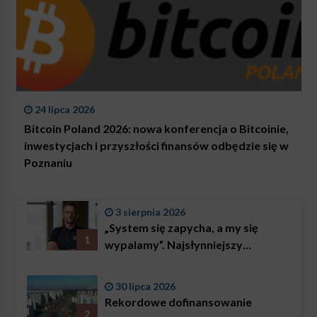
24 lipca 2026
Bitcoin Poland 2026: nowa konferencja o Bitcoinie,
inwestycjach i przyszłości finansów odbędzie się w
Poznaniu
3 sierpnia 2026
„System się zapycha, a my się
1
wypalamy”. Najsłynniejszy
ratownik w Polsce, Karol
Bączkowski, mówi wprost:
30 lipca 2026
problemem są nie tylko choroby
Rekordowe dofinansowanie
2