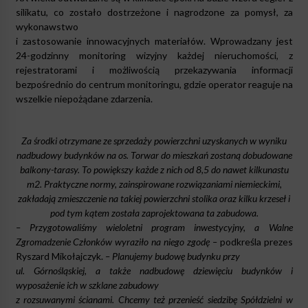
silikatu, co zostało dostrzeżone i nagrodzone za pomysł, za
wykonawstwo
i zastosowanie innowacyjnych materiałów. Wprowadzany jest
24-godzinny monitoring wizyjny każdej nieruchomości, z
rejestratorami i możliwością przekazywania informacji
bezpośrednio do centrum monitoringu, gdzie operator reaguje na
wszelkie niepożądane zdarzenia.
Za środki otrzymane ze sprzedaży powierzchni uzyskanych w wyniku
nadbudowy budynków na os. Torwar do mieszkań zostaną dobudowane
balkony-tarasy. To powiększy każde z nich od 8,5 do nawet kilkunastu
m2. Praktyczne normy, zainspirowane rozwiązaniami niemieckimi,
zakładają zmieszczenie na takiej powierzchni stolika oraz kilku krzeseł i
pod tym kątem została zaprojektowana ta zabudowa.
– Przygotowaliśmy wieloletni program inwestycyjny, a Walne
Zgromadzenie Członków wyraziło na niego zgodę –
podkreśla prezes
Ryszard Mikołajczyk.
– Planujemy budowę budynku przy
ul. Górnośląskiej, a także nadbudowę dziewięciu budynków i
wyposażenie ich w szklane zabudowy
z rozsuwanymi ścianami. Chcemy też przenieść siedzibę Spółdzielni w