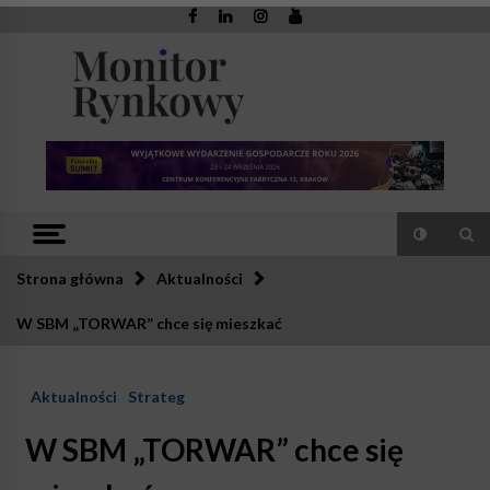
Skip
to
content
Monitor
Zaufana redakcja. Rzetelna prasa.
Rynkowy
Strona główna
Aktualności
W SBM „TORWAR” chce się mieszkać
Aktualności
Strateg
W SBM „TORWAR” chce się