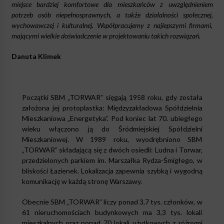
miejsce bardziej komfortowe dla mieszkańców z uwzględnieniem
potrzeb osób niepełnosprawnych, a także działalności społecznej,
wychowawczej i kulturalnej. Współpracujemy z najlepszymi firmami,
mającymi wielkie doświadczenie w projektowaniu takich rozwiązań.
Danuta Klimek
Początki SBM „TORWAR” sięgają 1958 roku, gdy została
założona jej protoplastka: Międzyzakładowa Spółdzielnia
Mieszkaniowa „Energetyka”. Pod koniec lat 70. ubiegłego
wieku włączono ją do Śródmiejskiej Spółdzielni
Mieszkaniowej. W 1989 roku, wyodrębniono SBM
„TORWAR” składającą się z dwóch osiedli: Ludna i Torwar,
przedzielonych parkiem im. Marszałka Rydza-Śmigłego, w
bliskości Łazienek. Lokalizacja zapewnia szybką i wygodną
komunikację w każdą stronę Warszawy.
Obecnie SBM „TORWAR” liczy ponad 3,7 tys. członków, w
61 nieruchomościach budynkowych ma 3,3 tys. lokali
mieszkalnych oraz ponad 70 lokali użytkowych z różnymi