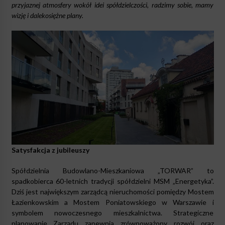
przyjaznej atmosfery wokół idei spółdzielczości, radzimy sobie, mamy
wizję i dalekosiężne plany.
Satysfakcja z jubileuszy
Spółdzielnia Budowlano-Mieszkaniowa „TORWAR” to
spadkobierca 60-letnich tradycji spółdzielni MSM „Energetyka”.
Dziś jest największym zarządcą nieruchomości pomiędzy Mostem
Łazienkowskim a Mostem Poniatowskiego w Warszawie i
symbolem nowoczesnego mieszkalnictwa. Strategiczne
planowanie Zarządu zapewnia zrównoważony rozwój oraz