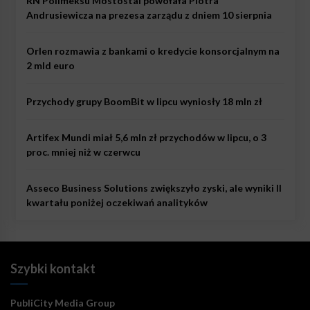
RN Polimeksu Mostostal powołała Piotra
Andrusiewicza na prezesa zarządu z dniem 10 sierpnia
Orlen rozmawia z bankami o kredycie konsorcjalnym na
2 mld euro
Przychody grupy BoomBit w lipcu wyniosły 18 mln zł
Artifex Mundi miał 5,6 mln zł przychodów w lipcu, o 3
proc. mniej niż w czerwcu
Asseco Business Solutions zwiększyło zyski, ale wyniki II
kwartału poniżej oczekiwań analityków
Szybki kontakt
PubliCity Media Group