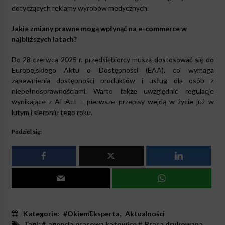
dotyczących reklamy wyrobów medycznych.
Jakie zmiany prawne mogą wpłynąć na e-commerce w
najbliższych latach?
Do 28 czerwca 2025 r. przedsiębiorcy muszą dostosować się do
Europejskiego Aktu o Dostępności (EAA), co wymaga
zapewnienia dostępności produktów i usług dla osób z
niepełnosprawnościami. Warto także uwzględnić regulacje
wynikające z AI Act – pierwsze przepisy wejdą w życie już w
lutym i sierpniu tego roku.
Podziel się:
Kategorie:
#OkiemEksperta
,
Aktualności
Tagi: #
agencja prasowa katowice
#
Prasa drukowana