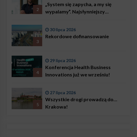
„System się zapycha, a my się
2
wypalamy”. Najsłynniejszy
ratownik w Polsce, Karol
Bączkowski, mówi wprost:
30 lipca 2026
problemem są nie tylko choroby
Rekordowe dofinansowanie
3
29 lipca 2026
Konferencja Health Business
4
Innovations już we wrześniu!
27 lipca 2026
Wszystkie drogi prowadzą do…
5
Krakowa!