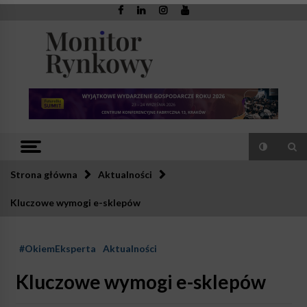
Skip
to
content
Monitor
Zaufana redakcja. Rzetelna prasa.
Rynkowy
Strona główna
Aktualności
Kluczowe wymogi e-sklepów
#OkiemEksperta
Aktualności
Kluczowe wymogi e-sklepów