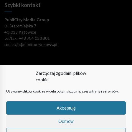
Szybki kontakt
PubliCity Media Group
ul. Staromiejska 7
40-013 Katowice
tel/fax: +48 784 050 301
redakcja@monitorrynkowy.pl
Zarządzaj zgodami plików
Pozostańmy w kontakcie!
cookie
Używamy plików cookies w celu optymalizacji naszej witryny i serwisów.
Akceptuję
© PubliCity Media Group 2009-2024. Wszystkie prawa
zastrzeżone. Korzystanie z portalu oznacza akceptację polityki
Odmów
prywatności.