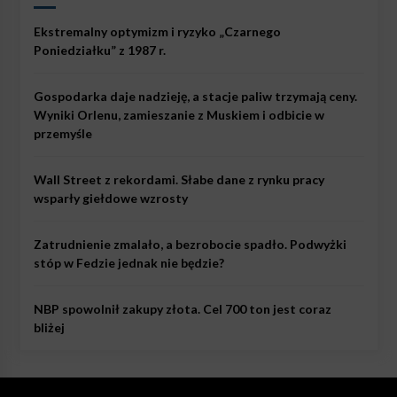
Ekstremalny optymizm i ryzyko „Czarnego
Poniedziałku” z 1987 r.
Gospodarka daje nadzieję, a stacje paliw trzymają ceny.
Wyniki Orlenu, zamieszanie z Muskiem i odbicie w
przemyśle
Wall Street z rekordami. Słabe dane z rynku pracy
wsparły giełdowe wzrosty
Zatrudnienie zmalało, a bezrobocie spadło. Podwyżki
stóp w Fedzie jednak nie będzie?
NBP spowolnił zakupy złota. Cel 700 ton jest coraz
bliżej