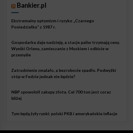
Bankier.pl
Ekstremalny optymizm i ryzyko „Czarnego
Poniedziałku” z 1987 r.
Gospodarka daje nadzieję, a stacje paliw trzymają ceny.
Wyniki Orlenu, zamieszanie z Muskiem i odbicie w
przemyśle
Zatrudnienie zmalało, a bezrobocie spadło. Podwyżki
stóp w Fedzie jednak nie będzie?
NBP spowolnił zakupy złota. Cel 700 ton jest coraz
bliżej
Tym będą żyły rynki: polski PKB i amerykańskie inflacje