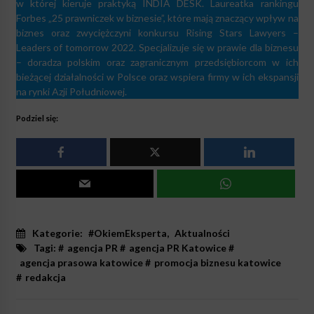
w której kieruje praktyką INDIA DESK. Laureatka rankingu
Forbes „25 prawniczek w biznesie”, które mają znaczący wpływ na
biznes oraz zwyciężczyni konkursu Rising Stars Lawyers –
Leaders of tomorrow 2022.
Specjalizuje się w prawie dla biznesu
– doradza polskim oraz zagranicznym przedsiębiorcom w ich
bieżącej działalności w Polsce oraz wspiera firmy w ich ekspansji
na rynki Azji Południowej.
Podziel się:
Kategorie:
#OkiemEksperta
,
Aktualności
Tagi: #
agencja PR
#
agencja PR Katowice
#
agencja prasowa katowice
#
promocja biznesu katowice
#
redakcja