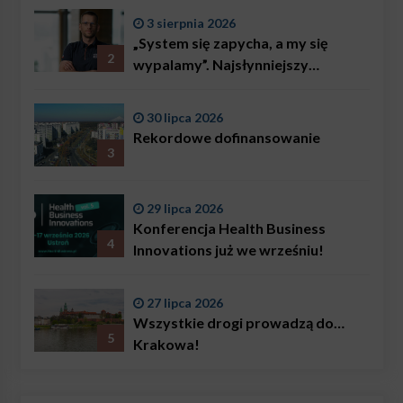
3 sierpnia 2026
„System się zapycha, a my się
2
wypalamy”. Najsłynniejszy
ratownik w Polsce, Karol
Bączkowski, mówi wprost:
30 lipca 2026
problemem są nie tylko choroby
Rekordowe dofinansowanie
3
29 lipca 2026
Konferencja Health Business
4
Innovations już we wrześniu!
27 lipca 2026
Wszystkie drogi prowadzą do…
5
Krakowa!