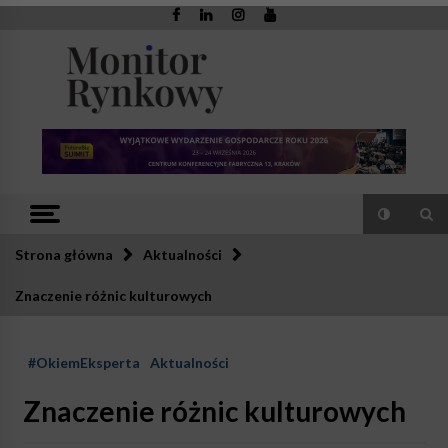
Skip
to
content
Monitor
Zaufana redakcja. Rzetelna prasa.
Rynkowy
Strona główna
Aktualności
Znaczenie różnic kulturowych
#OkiemEksperta
Aktualności
Znaczenie różnic kulturowych