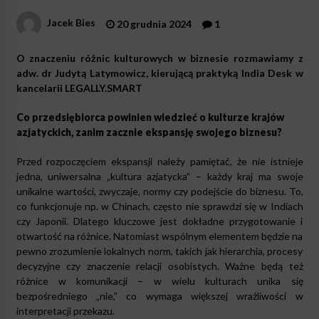
Jacek Bies
20 grudnia 2024
1
O znaczeniu różnic kulturowych w biznesie rozmawiamy z
adw. dr Judytą Latymowicz, kierującą praktyką India Desk w
kancelarii LEGALLY.SMART
Co przedsiębiorca powinien wiedzieć o kulturze krajów
azjatyckich, zanim zacznie ekspansję swojego biznesu?
Przed rozpoczęciem ekspansji należy pamiętać, że nie istnieje
jedna, uniwersalna „kultura azjatycka” – każdy kraj ma swoje
unikalne wartości, zwyczaje, normy czy podejście do biznesu. To,
co funkcjonuje np. w Chinach, często nie sprawdzi się w Indiach
czy Japonii. Dlatego kluczowe jest dokładne przygotowanie i
otwartość na różnice. Natomiast wspólnym elementem będzie na
pewno zrozumienie lokalnych norm, takich jak hierarchia, procesy
decyzyjne czy znaczenie relacji osobistych. Ważne będą też
różnice w komunikacji – w wielu kulturach unika się
bezpośredniego „nie,” co wymaga większej wrażliwości w
interpretacji przekazu.