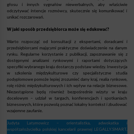
głosu i innych sygnałów niewerbalnych, aby właściwie
odczytywać intencje rozmówcy, skutecznie się komunikować i
unikać rozczarowań.
W jaki sposób przedsiębiorca może się edukować?
Warto rozpocząć od konsultacji z ekspertami, doradcami i
przedsiębiorcami mającymi praktyczne doświadczenie na danym
rynku. Regularne korzystanie z publikacji, zapoznawanie się z
dostępnymi analizami rynkowymi i raportami dotyczących
specyfiki wybranego kraju dostarczy podstaw wiedzy. Inwestycja
w szkolenia międzykulturowe czy specjalistyczne studia
podyplomowe pomoże lepiej zrozumieć dany kraj, realia rynkowe,
rolę różnic międzykulturowych i ich wpływ na relacje biznesowe.
Niezastąpione będą również bezpośrednie wizyty w kraju
docelowym – udział w targach, konferencjach i spotkaniach
biznesowych, które pozwolą poznać lokalny kontekst i zbudować
wzajemne zaufanie.
Judyta Latymowicz – orientalistka, adwokatka i
współzałożycielka polskiej kancelarii prawnej LEGALLY.SMART,