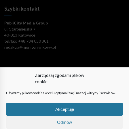
Szybki kontakt
PubliCity Media Group
ul. Staromiejska 7
40-013 Katowice
tel/fax: +48 784 050 301
redakcja@monitorrynkowy.pl
Zarządzaj zgodami plików
Pozostańmy w kontakcie!
cookie
Używamy plików cookies w celu optymalizacji naszej witryny i serwisów.
Akceptuję
© PubliCity Media Group 2009-2024. Wszystkie prawa
zastrzeżone. Korzystanie z portalu oznacza akceptację polityki
Odmów
prywatności.