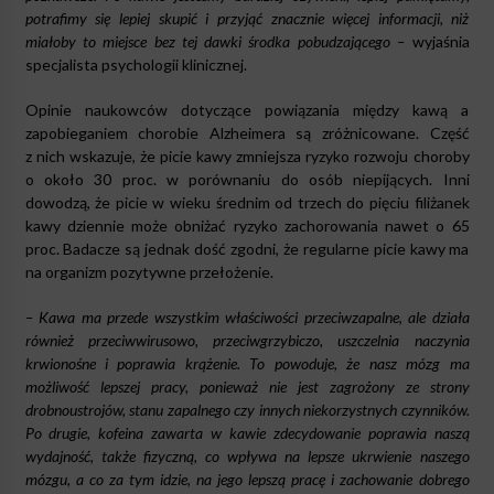
potrafimy się lepiej skupić i przyjąć znacznie więcej informacji, niż
miałoby to miejsce bez tej dawki środka pobudzającego –
wyjaśnia
specjalista psychologii klinicznej.
Opinie naukowców dotyczące powiązania między kawą a
zapobieganiem chorobie Alzheimera są zróżnicowane. Część
z nich wskazuje, że picie kawy zmniejsza ryzyko rozwoju choroby
o około 30 proc. w porównaniu do osób niepijących. Inni
dowodzą, że picie w wieku średnim od trzech do pięciu filiżanek
kawy dziennie może obniżać ryzyko zachorowania nawet o 65
proc. Badacze są jednak dość zgodni, że regularne picie kawy ma
na organizm pozytywne przełożenie.
– Kawa ma przede wszystkim właściwości przeciwzapalne, ale działa
również przeciwwirusowo, przeciwgrzybiczo, uszczelnia naczynia
krwionośne i poprawia krążenie. To powoduje, że nasz mózg ma
możliwość lepszej pracy, ponieważ nie jest zagrożony ze strony
drobnoustrojów, stanu zapalnego czy innych niekorzystnych czynników.
Po drugie, kofeina zawarta w kawie zdecydowanie poprawia naszą
wydajność, także fizyczną, co wpływa na lepsze ukrwienie naszego
mózgu, a co za tym idzie, na jego lepszą pracę i zachowanie dobrego