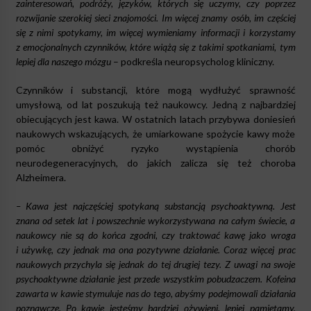
zainteresowań, podróży, języków, których się uczymy, czy poprzez
rozwijanie szerokiej sieci znajomości. Im więcej znamy osób, im częściej
się z nimi spotykamy, im więcej wymieniamy informacji i korzystamy
z emocjonalnych czynników, które wiążą się z takimi spotkaniami, tym
lepiej dla naszego mózgu
– podkreśla neuropsycholog kliniczny.
Czynników i substancji, które mogą wydłużyć sprawność
umysłową, od lat poszukują też naukowcy. Jedną z najbardziej
obiecujących jest kawa. W ostatnich latach przybywa doniesień
naukowych wskazujących, że umiarkowane spożycie kawy może
pomóc obniżyć ryzyko wystąpienia chorób
neurodegeneracyjnych, do jakich zalicza się też choroba
Alzheimera.
– Kawa jest najczęściej spotykaną substancją psychoaktywną. Jest
znana od setek lat i powszechnie wykorzystywana na całym świecie, a
naukowcy nie są do końca zgodni, czy traktować kawę jako wroga
i używkę, czy jednak ma ona pozytywne działanie. Coraz więcej prac
naukowych przychyla się jednak do tej drugiej tezy. Z uwagi na swoje
psychoaktywne działanie jest przede wszystkim pobudzaczem. Kofeina
zawarta w kawie stymuluje nas do tego, abyśmy podejmowali działania
poznawcze. Po kawie jesteśmy bardziej ożywieni, lepiej pamiętamy,