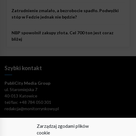
Zatrudnienie zmalało, a bezrobocie spadło. Podwyżki
stóp w Fedzie jednak nie będzie?
NBP spowolnił zakupy złota. Cel 700 ton jest coraz
bliżej
Szybki kontakt
PubliCity Media Group
ul. Staromiejska 7
40-013 Katowice
tel/fax: +48 784 050 301
redakcja@monitorrynkowy.pl
Zarządzaj zgodami plików
cookie