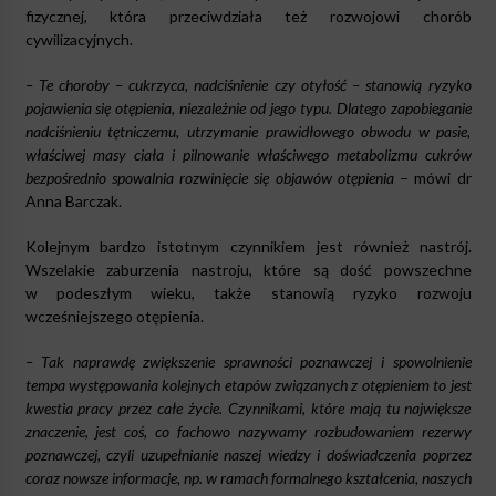
fizycznej, która przeciwdziała też rozwojowi chorób
cywilizacyjnych.
– Te choroby – cukrzyca, nadciśnienie czy otyłość – stanowią ryzyko
pojawienia się otępienia, niezależnie od jego typu. Dlatego zapobieganie
nadciśnieniu tętniczemu, utrzymanie prawidłowego obwodu w pasie,
właściwej masy ciała i pilnowanie właściwego metabolizmu cukrów
bezpośrednio spowalnia rozwinięcie się objawów otępienia
– mówi dr
Anna Barczak.
Kolejnym bardzo istotnym czynnikiem jest również nastrój.
Wszelakie zaburzenia nastroju, które są dość powszechne
w podeszłym wieku, także stanowią ryzyko rozwoju
wcześniejszego otępienia.
– Tak naprawdę zwiększenie sprawności poznawczej i spowolnienie
tempa występowania kolejnych etapów związanych z otępieniem to jest
kwestia pracy przez całe życie. Czynnikami, które mają tu największe
znaczenie, jest coś, co fachowo nazywamy rozbudowaniem rezerwy
poznawczej, czyli uzupełnianie naszej wiedzy i doświadczenia poprzez
coraz nowsze informacje, np. w ramach formalnego kształcenia, naszych