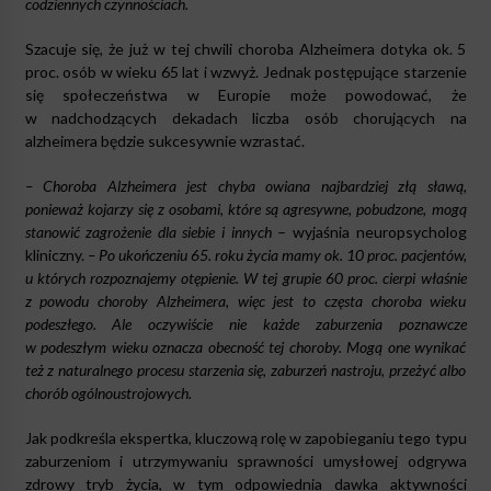
codziennych czynnościach.
Szacuje się, że już w tej chwili choroba Alzheimera dotyka ok. 5
proc. osób w wieku 65 lat i wzwyż. Jednak postępujące starzenie
się społeczeństwa w Europie może powodować, że
w nadchodzących dekadach liczba osób chorujących na
alzheimera będzie sukcesywnie wzrastać.
– Choroba Alzheimera jest chyba owiana najbardziej złą sławą,
ponieważ kojarzy się z osobami, które są agresywne, pobudzone, mogą
stanowić zagrożenie dla siebie i innych
– wyjaśnia neuropsycholog
kliniczny.
– Po ukończeniu 65. roku życia mamy ok. 10 proc. pacjentów,
u których rozpoznajemy otępienie. W tej grupie 60 proc. cierpi właśnie
z powodu choroby Alzheimera, więc jest to częsta choroba wieku
podeszłego. Ale oczywiście nie każde zaburzenia poznawcze
w podeszłym wieku oznacza obecność tej choroby. Mogą one wynikać
też z naturalnego procesu starzenia się, zaburzeń nastroju, przeżyć albo
chorób ogólnoustrojowych.
Jak podkreśla ekspertka, kluczową rolę w zapobieganiu tego typu
zaburzeniom i utrzymywaniu sprawności umysłowej odgrywa
zdrowy tryb życia, w tym odpowiednia dawka aktywności