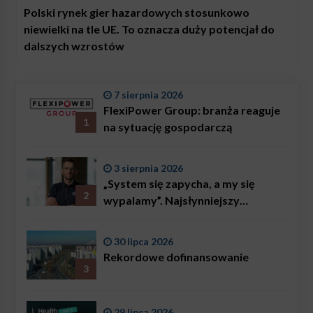
Polski rynek gier hazardowych stosunkowo
niewielki na tle UE. To oznacza duży potencjał do
dalszych wzrostów
7 sierpnia 2026
FlexiPower Group: branża reaguje
1
na sytuację gospodarczą
3 sierpnia 2026
„System się zapycha, a my się
2
wypalamy”. Najsłynniejszy
ratownik w Polsce, Karol
Bączkowski, mówi wprost:
30 lipca 2026
problemem są nie tylko choroby
Rekordowe dofinansowanie
3
29 lipca 2026