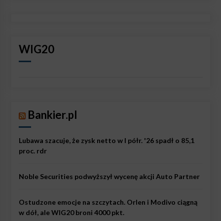
WIG20
Bankier.pl
Lubawa szacuje, że zysk netto w I półr. '26 spadł o 85,1
proc. rdr
Noble Securities podwyższył wycenę akcji Auto Partner
Ostudzone emocje na szczytach. Orlen i Modivo ciągną
w dół, ale WIG20 broni 4000 pkt.