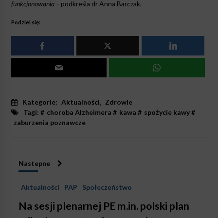
funkcjonowania –
podkreśla dr Anna Barczak.
Podziel się:
Kategorie:
Aktualności
,
Zdrowie
Tagi: #
choroba Alzheimera
#
kawa
#
spożycie kawy
#
zaburzenia poznawcze
Nastepne
Aktualności
PAP
Społeczeństwo
Na sesji plenarnej PE m.in. polski plan