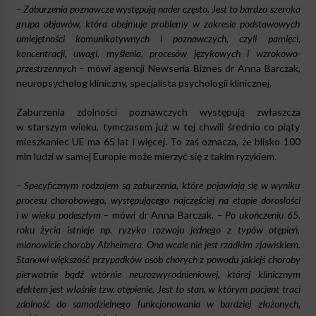
– Zaburzenia poznawcze występują nader często. Jest to bardzo szeroka
grupa objawów, która obejmuje problemy w zakresie podstawowych
umiejętności komunikatywnych i poznawczych, czyli pamięci,
koncentracji, uwagi, myślenia, procesów językowych i wzrokowo-
przestrzennych –
mówi agencji Newseria Biznes dr Anna Barczak,
neuropsycholog kliniczny, specjalista psychologii klinicznej.
Zaburzenia zdolności poznawczych występują zwłaszcza
w starszym wieku, tymczasem już w tej chwili średnio co piąty
mieszkaniec UE ma 65 lat i więcej. To zaś oznacza, że blisko 100
mln ludzi w samej Europie może mierzyć się z takim ryzykiem.
– Specyficznym rodzajem są zaburzenia, które pojawiają się w wyniku
procesu chorobowego, występującego najczęściej na etapie dorosłości
i w wieku podeszłym –
mówi dr Anna Barczak.
– Po ukończeniu 65.
roku życia istnieje np. ryzyko rozwoju jednego z typów otępień,
mianowicie choroby Alzheimera. Ona wcale nie jest rzadkim zjawiskiem.
Stanowi większość przypadków osób chorych z powodu jakiejś choroby
pierwotnie bądź wtórnie neurozwyrodnieniowej, której klinicznym
efektem jest właśnie tzw. otępienie. Jest to stan, w którym pacjent traci
zdolność do samodzielnego funkcjonowania w bardziej złożonych,