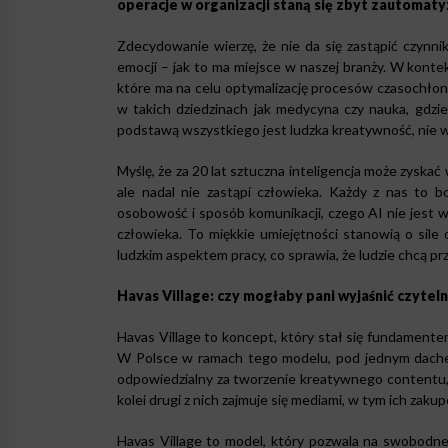
operacje w organizacji staną się zbyt zautomat
Zdecydowanie wierzę, że nie da się zastąpić czynni
emocji – jak to ma miejsce w naszej branży. W kontekś
które ma na celu optymalizację procesów czasochło
w takich dziedzinach jak medycyna czy nauka, gdzie
podstawą wszystkiego jest ludzka kreatywność, nie 
Myślę, że za 20 lat sztuczna inteligencja może zyskać
ale nadal nie zastąpi człowieka. Każdy z nas to b
osobowość i sposób komunikacji, czego AI nie jest
człowieka. To miękkie umiejętności stanowią o sile
ludzkim aspektem pracy, co sprawia, że ludzie chcą pr
Havas Village: czy mogłaby pani wyjaśnić czyteln
Havas Village to koncept, który stał się fundamentem
W Polsce w ramach tego modelu, pod jednym dachem
odpowiedzialny za tworzenie kreatywnego contentu, 
kolei drugi z nich zajmuje się mediami, w tym ich zak
Havas Village to model, który pozwala na swobodne