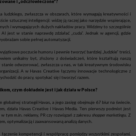
yzowane i „odczłowieczone”?
ka ludzkiego, zwłaszcza w obszarach, które wymagają kreatywności i
cie sztucznej inteligencji: widzę ją raczej jako narzędzie wspierające,
nnych i wymagających dużych nakładów pracy. Widzimy to szczególnie
 AI jest w stanie naprawdę zdziałać „cuda”. Jednak w agencji, gdzie
wyobrażam sobie pełnej automatyzacji.
 wyjątkowe poczucie humoru i pewnie tworzyć bardziej „ludzkie” treści,
owiem unikalny byt, złożony z doświadczeń, które kształtują naszą
 w stanie odwzorować, zwłaszcza u nas, w tak kreatywnym środowisku
 organizacji. A w Havas Creative łączymy innowacje technologiczne z
zychodzić do pracy, spotykać się i tworzyć razem.
ikom, czym dokładnie jest i jak działa w Polsce?
 globalnej strategii Havas, a jego zasięg obejmuje 67 biur na świecie.
, działa Havas Creative i Havas Media. Ten pierwszy podmiot jest
w tym m.in. reklamy, PR czy rozwiązań z zakresu
shopper marketingu
. Z
upem, optymalizacją i zaawansowaną analizą danych.
 łączenie kompetencji i współpracę pomiędzy wszystkimi zespołami.