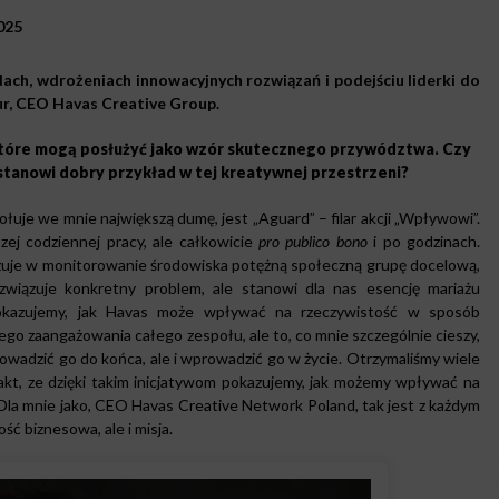
025
ch, wdrożeniach innowacyjnych rozwiązań i podejściu liderki do
r, CEO Havas Creative Group.
które mogą posłużyć jako wzór skutecznego przywództwa. Czy
y stanowi dobry przykład w tej kreatywnej przestrzeni?
uje we mnie największą dumę, jest „Aguard” – filar akcji „Wpływowi”.
zej codziennej pracy, ale całkowicie
pro publico bono
i po godzinach.
ażuje w monitorowanie środowiska potężną społeczną grupę docelową,
ozwiązuje konkretny problem, ale stanowi dla nas esencję mariażu
 pokazujemy, jak Havas może wpływać na rzeczywistość w sposób
o zaangażowania całego zespołu, ale to, co mnie szczególnie cieszy,
owadzić go do końca, ale i wprowadzić go w życie. Otrzymaliśmy wiele
fakt, ze dzięki takim inicjatywom pokazujemy, jak możemy wpływać na
Dla mnie jako, CEO Havas Creative Network Poland, tak jest z każdym
ść biznesowa, ale i misja.