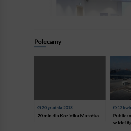
Polecamy
20 grudnia 2018
12 kwi
20 mln dla Koziołka Matołka
Publicz
w 