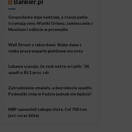
Bankier.pl
Gospodarka daje nadzieję, a stacje paliw
trzymają ceny. Wyniki Orlenu, zamieszanie z
Muskiem i odbicie w przemyśle
Wall Street z rekordami. Słabe dane z
rynku pracy wsparły giełdowe wzrosty
Lubawa szacuje, że zysk netto w I półr. '26
spadł o 85,1 proc. rdr
Zatrudnienie zmalało, a bezrobocie spadło.
Podwyżki stóp w Fedzie jednak nie będzie?
NBP spowolnił zakupy złota. Cel 700 ton
jest coraz bliżej