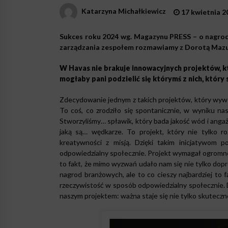
Katarzyna Michałkiewicz
17 kwietnia 2
Sukces roku 2024 wg. Magazynu PRESS – o nagroda
zarządzania zespołem rozmawiamy z Dorotą Mazu
W Havas nie brakuje innowacyjnych projektów, 
mogłaby pani podzielić się którymś z nich, któr
Zdecydowanie jednym z takich projektów, który wywoł
To coś, co zrodziło się spontanicznie, w wyniku nas
Stworzyliśmy… spławik, który bada jakość wód i ang
jaką są… wędkarze. To projekt, który nie tylko r
kreatywności z misją. Dzięki takim inicjatywom
odpowiedzialny społecznie. Projekt wymagał ogromneg
to fakt, że mimo wyzwań udało nam się nie tylko dopr
nagrod branżowych, ale to co cieszy najbardziej to 
rzeczywistość w sposób odpowiedzialny społecznie. 
naszym projektem: ważna staje się nie tylko skuteczno