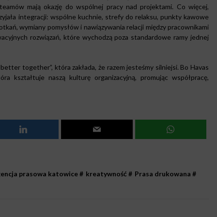
 teamów mają okazję do wspólnej pracy nad projektami. Co więcej,
zyjała integracji: wspólne kuchnie, strefy do relaksu, punkty kawowe
potkań, wymiany pomysłów i nawiązywania relacji między pracownikami
owacyjnych rozwiązań, które wychodzą poza standardowe ramy jednej
better together”, która zakłada, że razem jesteśmy silniejsi. Bo Havas
tóra kształtuje naszą kulturę organizacyjną, promując współpracę,
encja prasowa katowice
#
kreatywność
#
Prasa drukowana
#