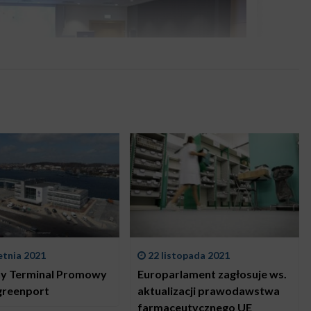
etnia 2021
22 listopada 2021
ny Terminal Promowy
Europarlament zagłosuje ws.
idei #greenport
aktualizacji prawodawstwa
farmaceutycznego UE