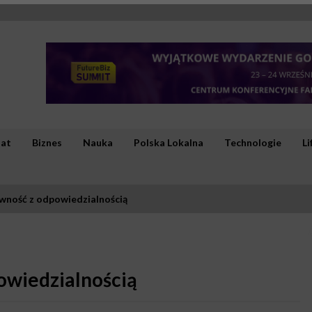
iat
Biznes
Nauka
Polska Lokalna
Technologie
Li
wność z odpowiedzialnością
owiedzialnością