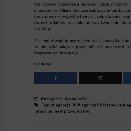
We wspólej przestrzeni biurowej ludzie z różnych
przestrzeń w Village jest zaprojektowana tak, by spr
czy stołówki – wszystko to ma na celu ułatwienie s
różnych działów. To z kolei ułatwia tworzenie inn
dziedziny.
Taki model współpracy wspiera także naszą filozofię „
to nie tylko miejsce pracy, ale też przestrzeń, k
kreatywność i integrację.
Podziel się:
Kategorie:
Aktualności
Tagi: #
agencja PR
#
agencja PR Katowice
#
ag
prasa online
#
przywództwo