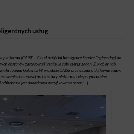
eligentnych usług
latforma (CAISE – Cloud Artificial Intelligence Service Engineering) do
ych obszarów zastosowań” realizuje cały szereg zadań. Z prof. dr hab.
iała Joanna Gulewicz W projekcie CAISE przewidziano 3 główne etapy.
pracowanie chmurowej architektury platformy i eksperymentalna
Architektura jest dodatkowo weryfikowana przez […]