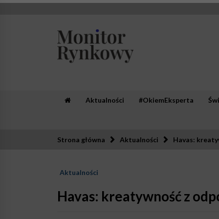
Skip
to
content
Monitor Rynkowy
Zaufana redakcja. Rzetelna prasa.
Aktualności
#OkiemEksperta
Św
Strona główna
Aktualności
Havas: kreaty
Aktualności
Havas: kreatywność z odp