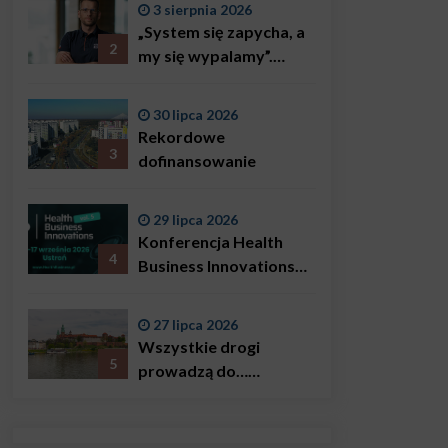
3 sierpnia 2026
„System się zapycha, a
2
my się wypalamy”.
Najsłynniejszy ratownik
w Polsce, Karol
30 lipca 2026
Bączkowski, mówi
Rekordowe
wprost: problemem są
3
dofinansowanie
nie tylko choroby
29 lipca 2026
Konferencja Health
4
Business Innovations
już we wrześniu!
27 lipca 2026
Wszystkie drogi
5
prowadzą do…
Krakowa!