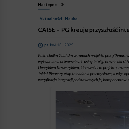
Nastepne
Aktualności
Nauka
CAISE – PG kreuje przyszłość int
pt. kwi 18 , 2025
Politechnika Gdańska w ramach projektu pn.: „Chmurowa p
wytwarzania uniwersalnych usług inteligentnych dla różn
Henrykiem Krawczykiem, kierownikiem projektu, rozmaw
Jakie? Pierwszy etap to badania przemysłowe, a więc o
weryfikacja integracji podstawowych jej komponentów. 