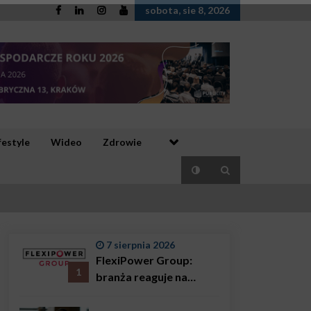
sobota, sie 8, 2026
festyle
Wideo
Zdrowie
7 sierpnia 2026
FlexiPower Group:
1
branża reaguje na
sytuację gospodarczą