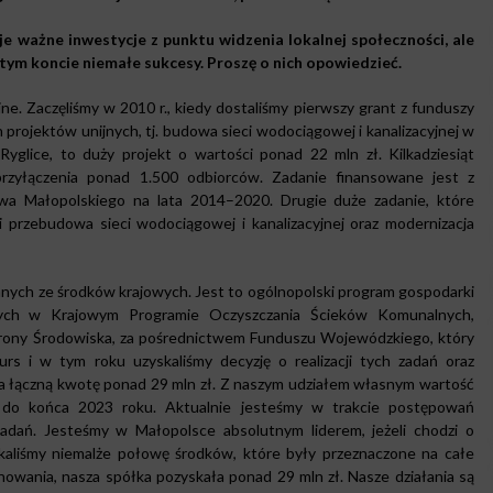
je ważne inwestycje z punktu widzenia lokalnej społeczności, ale
ym koncie niemałe sukcesy. Proszę o nich opowiedzieć.
. Zaczęliśmy w 2010 r., kiedy dostaliśmy pierwszy grant z funduszy
h projektów unijnych, tj. budowa sieci wodociągowej i kanalizacyjnej w
glice, to duży projekt o wartości ponad 22 mln zł. Kilkadziesiąt
 przyłączenia ponad 1.500 odbiorców. Zadanie finansowane jest z
 Małopolskiego na lata 2014–2020. Drugie duże zadanie, które
i przebudowa sieci wodociągowej i kanalizacyjnej oraz modernizacja
nych ze środków krajowych. Jest to ogólnopolski program gospodarki
ętych w Krajowym Programie Oczyszczania Ścieków Komunalnych,
ony Środowiska, za pośrednictwem Funduszu Wojewódzkiego, który
s i w tym roku uzyskaliśmy decyzję o realizacji tych zadań oraz
a łączną kwotę ponad 29 mln zł. Z naszym udziałem własnym wartość
pi do końca 2023 roku. Aktualnie jesteśmy w trakcie postępowań
dań. Jesteśmy w Małopolsce absolutnym liderem, jeżeli chodzi o
kaliśmy niemalże połowę środków, które były przeznaczone na całe
owania, nasza spółka pozyskała ponad 29 mln zł. Nasze działania są