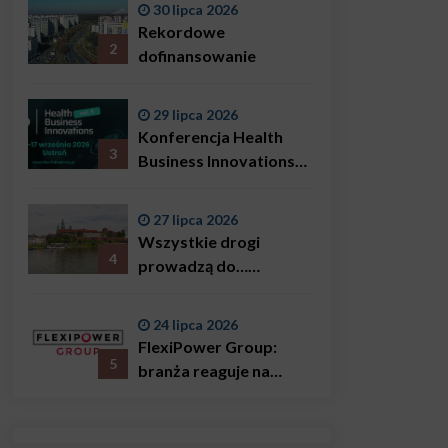
30 lipca 2026
Bączkowski, mówi
Rekordowe
wprost: problemem są
2
dofinansowanie
nie tylko choroby
29 lipca 2026
Konferencja Health
3
Business Innovations
już we wrześniu!
27 lipca 2026
Wszystkie drogi
4
prowadzą do…
Krakowa!
24 lipca 2026
FlexiPower Group:
5
branża reaguje na
sytuację gospodarczą