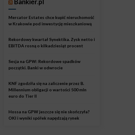
Bankier.pl
Mercator Estates chce kupić nieruchomość
w Krakowie pod inwestycję mieszkaniową
Rekordowy kwartał Synektika. Zysk netto i
EBITDA rosną o kilkadziesiąt procent
Sesja na GPW: Rekordowe spadków
początki. Banki w odwrocie
KNF zgodziła się na zaliczenie przez B.
Millennium obligacji o wartości 500 mln
euro do Tier II
Hossa na GPW jeszcze się nie skończyła?
OKI i wyniki spółek napędzają rynek