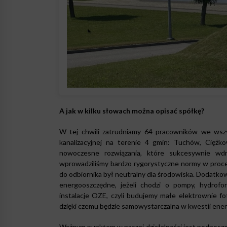
A jak w kilku słowach można opisać spółkę?
W tej chwili zatrudniamy 64 pracowników we wszy
kanalizacyjnej na terenie 4 gmin: Tuchów, Ciężk
nowoczesne rozwiązania, które sukcesywnie wdr
wprowadziliśmy bardzo rygorystyczne normy w proce
do odbiornika był neutralny dla środowiska. Dodatko
energooszczędne, jeżeli chodzi o pompy, hydrofo
instalacje OZE, czyli budujemy małe elektrownie fo
dzięki czemu będzie samowystarczalna w kwestii energ
Ważnym punktem w naszej działalności jest podnosz