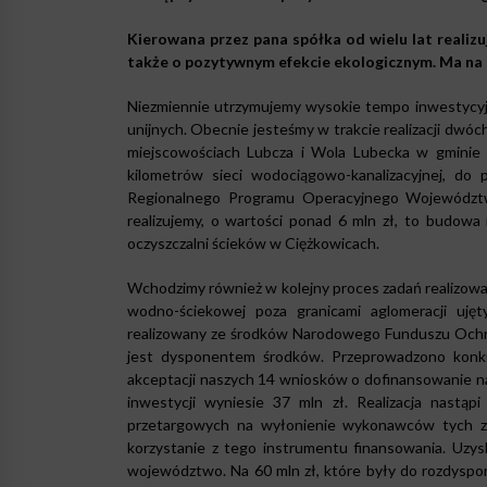
Kierowana przez pana spółka od wielu lat realizu
także o pozytywnym efekcie ekologicznym. Ma na t
Niezmiennie utrzymujemy wysokie tempo inwestycyjne
unijnych. Obecnie jesteśmy w trakcie realizacji dwóc
miejscowościach Lubcza i Wola Lubecka w gminie Ry
kilometrów sieci wodociągowo-kanalizacyjnej, do
Regionalnego Programu Operacyjnego Województwa
realizujemy, o wartości ponad 6 mln zł, to budowa 
oczyszczalni ścieków w Ciężkowicach.
Wchodzimy również w kolejny proces zadań realizowa
wodno-ściekowej poza granicami aglomeracji uj
realizowany ze środków Narodowego Funduszu Ochr
jest dysponentem środków. Przeprowadzono konkur
akceptacji naszych 14 wniosków o dofinansowanie n
inwestycji wyniesie 37 mln zł. Realizacja nastą
przetargowych na wyłonienie wykonawców tych za
korzystanie z tego instrumentu finansowania. Uzys
województwo. Na 60 mln zł, które były do rozdyspon