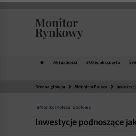
Skip
to
content
Monitor Rynkowy
Zaufana redakcja. Rzetelna prasa.
Aktualności
#OkiemEksperta
Św
Strona główna
#MonitorPoleca
Inwestycj
#MonitorPoleca
Ekologia
Inwestycje podnoszące jak