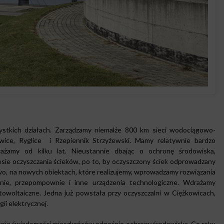
stkich działach. Zarządzamy niemalże 800 km sieci wodociągowo-
owice, Ryglice i Rzepiennik Strzyżewski. Mamy relatywnie bardzo
ażamy od kilku lat. Nieustannie dbając o ochronę środowiska,
sie oczyszczania ścieków, po to, by oczyszczony ściek odprowadzany
wo, na nowych obiektach, które realizujemy, wprowadzamy rozwiązania
rnie, przepompownie i inne urządzenia technologiczne. Wdrażamy
towoltaiczne. Jedna już powstała przy oczyszczalni w Ciężkowicach,
ii elektrycznej.
enie świadomości mieszkańców odnośnie ochrony środowiska. Co roku