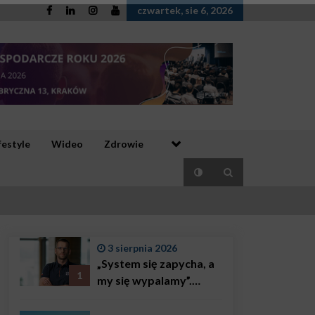
czwartek, sie 6, 2026
festyle
Wideo
Zdrowie
3 sierpnia 2026
„System się zapycha, a
1
my się wypalamy”.
Najsłynniejszy ratownik
w Polsce, Karol