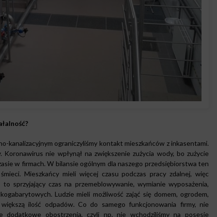
ałalność?
o-kanalizacyjnym ograniczyliśmy kontakt mieszkańców z inkasentami.
y. Koronawirus nie wpłynął na zwiększenie zużycia wody, bo zużycie
sie w firmach. W bilansie ogólnym dla naszego przedsiębiorstwa ten
śmieci. Mieszkańcy mieli więcej czasu podczas pracy zdalnej, więc
ł to sprzyjający czas na przemeblowywanie, wymianie wyposażenia,
elkogabarytowych. Ludzie mieli możliwość zająć się domem, ogrodem,
 większą ilość odpadów. Co do samego funkcjonowania firmy, nie
nie dodatkowe obostrzenia, czyli np. nie wchodziliśmy na posesje