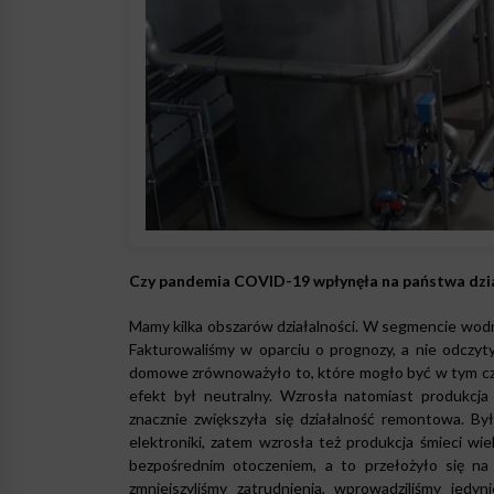
Czy pandemia COVID-19 wpłynęła na państwa dzi
Mamy kilka obszarów działalności. W segmencie wodn
Fakturowaliśmy w oparciu o prognozy, a nie odczyt
domowe zrównoważyło to, które mogło być w tym cza
efekt był neutralny. Wzrosła natomiast produkcja 
znacznie zwiększyła się działalność remontowa. By
elektroniki, zatem wzrosła też produkcja śmieci wi
bezpośrednim otoczeniem, a to przełożyło się na
zmniejszyliśmy zatrudnienia, wprowadziliśmy jedy