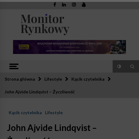
Skip
to
content
Monitor
Zaufana redakcja. Rzetelna prasa.
Rynkowy
Strona główna
Lifestyle
Kącik czytelnika
John Ajvide Lindqvist – Życzliwość
Kącik czytelnika
Lifestyle
John Ajvide Lindqvist –