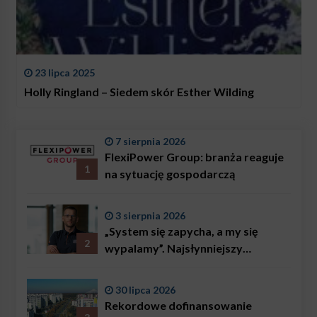
23 lipca 2025
Holly Ringland – Siedem skór Esther Wilding
7 sierpnia 2026
FlexiPower Group: branża reaguje
1
na sytuację gospodarczą
3 sierpnia 2026
„System się zapycha, a my się
2
wypalamy”. Najsłynniejszy
ratownik w Polsce, Karol
Bączkowski, mówi wprost:
30 lipca 2026
problemem są nie tylko choroby
Rekordowe dofinansowanie