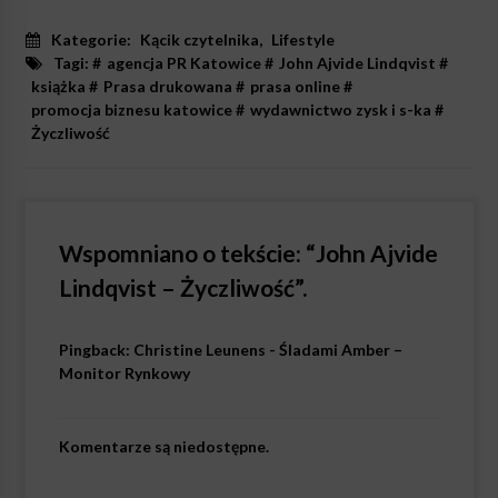
Kategorie:
Kącik czytelnika
,
Lifestyle
Tagi: #
agencja PR Katowice
#
John Ajvide Lindqvist
#
książka
#
Prasa drukowana
#
prasa online
#
promocja biznesu katowice
#
wydawnictwo zysk i s-ka
#
Życzliwość
Wspomniano o tekście: “
John Ajvide
Lindqvist – Życzliwość
”.
Pingback:
Christine Leunens - Śladami Amber –
Monitor Rynkowy
Komentarze są niedostępne.