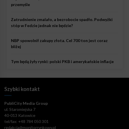
przemyśle
Zatrudnienie zmalało, a bezrobocie spadło. Podwyżki
stóp w Fedzie jednak nie będzie?
NBP spowolnił zakupy złota. Cel 700 ton jest coraz
bliżej
Tym będą żyły rynki: polski PKB i amerykańskie inflacje
Szybki kontakt
PubliCity Media Group
ul. Staromiejska 7
40-013 Katowice
tel/fax: +48 784 050 301
redakcja@monitorrynkowy.pl