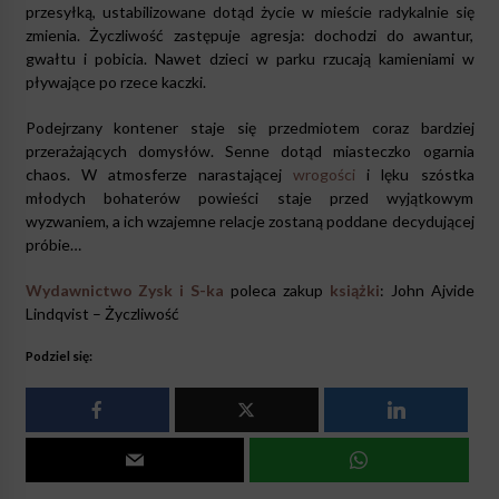
przesyłką, ustabilizowane dotąd życie w mieście radykalnie się
zmienia. Życzliwość zastępuje agresja: dochodzi do awantur,
gwałtu i pobicia. Nawet dzieci w parku rzucają kamieniami w
pływające po rzece kaczki.
Podejrzany kontener staje się przedmiotem coraz bardziej
przerażających domysłów. Senne dotąd miasteczko ogarnia
chaos. W atmosferze narastającej
wrogości
i lęku szóstka
młodych bohaterów powieści staje przed wyjątkowym
wyzwaniem, a ich wzajemne relacje zostaną poddane decydującej
próbie…
Wydawnictwo Zysk i S-ka
poleca zakup
książki
: John Ajvide
Lindqvist – Życzliwość
Podziel się: