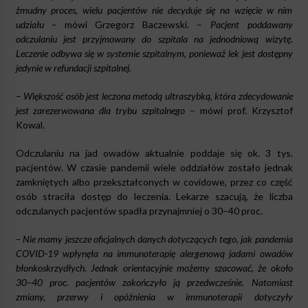
żmudny proces, wielu pacjentów nie decyduje się na wzięcie w nim
udziału –
mówi Grzegorz Baczewski. –
Pacjent poddawany
odczulaniu jest przyjmowany do szpitala na jednodniową wizytę.
Leczenie odbywa się w systemie szpitalnym, ponieważ lek jest dostępny
jedynie w refundacji szpitalnej.
–
Większość osób jest leczona metodą ultraszybką, która zdecydowanie
jest zarezerwowana dla trybu szpitalnego
– mówi prof. Krzysztof
Kowal.
Odczulaniu na jad owadów aktualnie poddaje się ok. 3 tys.
pacjentów. W czasie pandemii wiele oddziałów zostało jednak
zamkniętych albo przekształconych w covidowe, przez co część
osób straciła dostęp do leczenia. Lekarze szacują, że liczba
odczulanych pacjentów spadła przynajmniej o 30–40 proc.
– Nie mamy jeszcze oficjalnych danych dotyczących tego, jak pandemia
COVID-19 wpłynęła na immunoterapię alergenową jadami owadów
błonkoskrzydłych. Jednak orientacyjnie możemy szacować, że około
30–40 proc. pacjentów zakończyło ją przedwcześnie. Natomiast
zmiany, przerwy i opóźnienia w immunoterapii dotyczyły