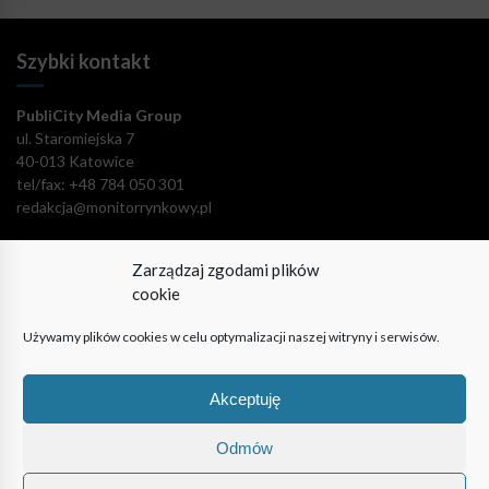
Szybki kontakt
PubliCity Media Group
ul. Staromiejska 7
40-013 Katowice
tel/fax: +48 784 050 301
redakcja@monitorrynkowy.pl
Zarządzaj zgodami plików
cookie
Pozostańmy w kontakcie!
Używamy plików cookies w celu optymalizacji naszej witryny i serwisów.
Akceptuję
Odmów
© PubliCity Media Group 2009-2024. Wszystkie prawa
zastrzeżone. Korzystanie z portalu oznacza akceptację polityki