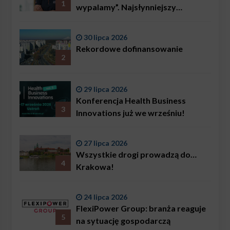
1
wypalamy”. Najsłynniejszy
ratownik w Polsce, Karol
Bączkowski, mówi wprost:
30 lipca 2026
problemem są nie tylko choroby
Rekordowe dofinansowanie
2
29 lipca 2026
Konferencja Health Business
3
Innovations już we wrześniu!
27 lipca 2026
Wszystkie drogi prowadzą do…
4
Krakowa!
24 lipca 2026
FlexiPower Group: branża reaguje
5
na sytuację gospodarczą