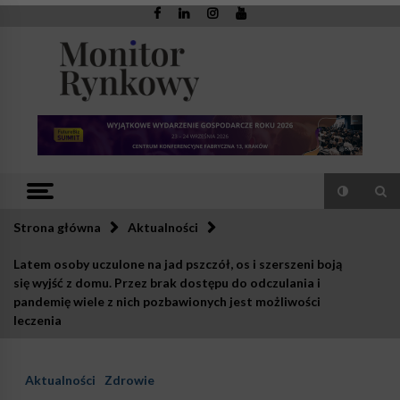
Skip
to
content
Monitor
Zaufana redakcja. Rzetelna prasa.
Rynkowy
Strona główna
Aktualności
Latem osoby uczulone na jad pszczół, os i szerszeni boją
się wyjść z domu. Przez brak dostępu do odczulania i
pandemię wiele z nich pozbawionych jest możliwości
leczenia
Aktualności
Zdrowie