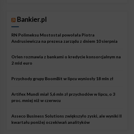
Bankier.pl
RN Polimeksu Mostostal powołała Piotra
Andrusiewicza na prezesa zarządu z dniem 10 sierpnia
Orlen rozmawia z bankami o kredycie konsorcjalnym na
2 mld euro
Przychody grupy BoomBit w lipcu wyniosły 18 mln zł
Artifex Mundi miał 5,6 mln zł przychodów w lipcu, o 3
proc. mniej niż w czerwcu
Asseco Business Solutions zwiększyło zyski, ale wyniki II
kwartału poniżej oczekiwań analityków