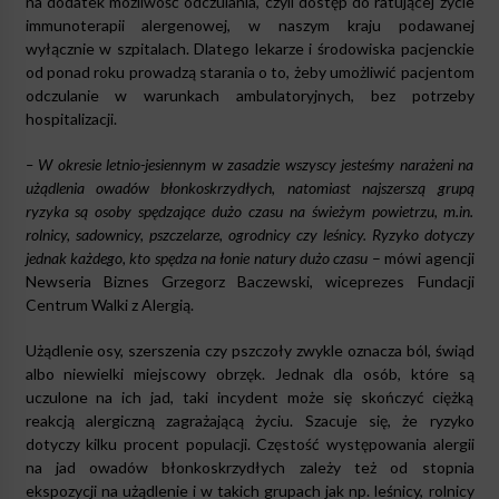
na dodatek możliwość odczulania, czyli dostęp do ratującej życie
immunoterapii alergenowej, w naszym kraju podawanej
wyłącznie w szpitalach. Dlatego lekarze i środowiska pacjenckie
od ponad roku prowadzą starania o to, żeby umożliwić pacjentom
odczulanie w warunkach ambulatoryjnych, bez potrzeby
hospitalizacji.
– W okresie letnio-jesiennym w zasadzie wszyscy jesteśmy narażeni na
użądlenia owadów błonkoskrzydłych, natomiast najszerszą grupą
ryzyka są osoby spędzające dużo czasu na świeżym powietrzu, m.in.
rolnicy, sadownicy, pszczelarze, ogrodnicy czy leśnicy. Ryzyko dotyczy
jednak każdego, kto spędza na łonie natury dużo czasu
– mówi agencji
Newseria Biznes Grzegorz Baczewski, wiceprezes Fundacji
Centrum Walki z Alergią.
Użądlenie osy, szerszenia czy pszczoły zwykle oznacza ból, świąd
albo niewielki miejscowy obrzęk. Jednak dla osób, które są
uczulone na ich jad, taki incydent może się skończyć ciężką
reakcją alergiczną zagrażającą życiu. Szacuje się, że ryzyko
dotyczy kilku procent populacji. Częstość występowania alergii
na jad owadów błonkoskrzydłych zależy też od stopnia
ekspozycji na użądlenie i w takich grupach jak np. leśnicy, rolnicy