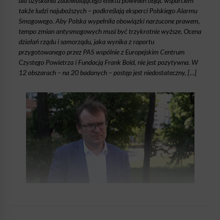
dla uzyskania zadowalającego efektu powinien objąć wsparciem
także ludzi najuboższych – podkreślają eksperci Polskiego Alarmu
Smogowego. Aby Polska wypełniła obowiązki narzucone prawem,
tempo zmian antysmogowych musi być trzykrotnie wyższe. Ocena
działań rządu i samorządu, jaka wynika z raportu
przygotowanego przez PAS wspólnie z Europejskim Centrum
Czystego Powietrza i Fundacją Frank Bold, nie jest pozytywna. W
12 obszarach – na 20 badanych – postęp jest niedostateczny, […]