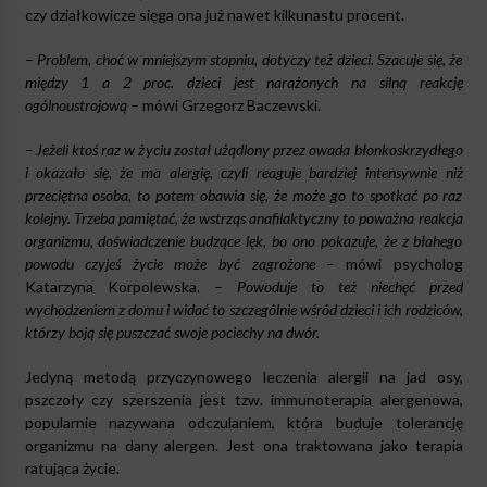
czy działkowicze sięga ona już nawet kilkunastu procent.
–
Problem, choć w mniejszym stopniu, dotyczy też dzieci. Szacuje się, że
między 1 a 2 proc. dzieci jest narażonych na silną reakcję
ogólnoustrojową
– mówi Grzegorz Baczewski.
– Jeżeli ktoś raz w życiu został użądlony przez owada błonkoskrzydłego
i okazało się, że ma alergię, czyli reaguje bardziej intensywnie niż
przeciętna osoba, to potem obawia się, że może go to spotkać po raz
kolejny. Trzeba pamiętać, że wstrząs anafilaktyczny to poważna reakcja
organizmu, doświadczenie budzące lęk, bo ono pokazuje, że z błahego
powodu czyjeś życie może być zagrożone –
mówi psycholog
Katarzyna Korpolewska. –
Powoduje to też niechęć przed
wychodzeniem z domu i widać to szczególnie wśród dzieci i ich rodziców,
którzy boją się puszczać swoje pociechy na dwór.
Jedyną metodą przyczynowego leczenia alergii na jad osy,
pszczoły czy szerszenia jest tzw. immunoterapia alergenowa,
popularnie nazywana odczulaniem, która buduje tolerancję
organizmu na dany alergen. Jest ona traktowana jako terapia
ratująca życie.