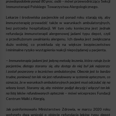
prawdopodobnie ponad 80 proc. osób –
mówi przewodniczący Sekcji
Immunoterapii Polskiego Towarzystwa Alergologicznego.
Lekarze i środowiska pacjenckie od ponad roku starają się, aby
immunoterapię prowadzić także w warunkach ambulatoryjnych,
bez potrzeby hospitalizacji. W tym celu konieczna jest jednak
refundacja immunoterapii alergenowej jadami typu depot, czyli
o przedłużonym uwalnianiu alergenu. Ich dawka jest zwiększana
dużo wolniej, co przekłada się na większe bezpieczeństwo
i minimalne ryzyko wystąpienia reakcji niepożądanej u pacjenta.
–
Immunoterapia jadami jest jedyną metodą leczenia, która ratuje życie
pacjentów, dlatego staramy się, aby dostęp do niej był jak najszerszy
i został poszerzony o lecznictwo ambulatoryjne. Obecnie jest to bardzo
trudne, ponieważ ten lek nie jest refundowany w systemie aptecznym, co
oznacza, że w warunkach ambulatoryjnych pacjent musi odczulać się na
własny koszt. Staramy się, aby minister podjął decyzję i włączył ten lek
na listę leków refundowanych aptecznie
– mówi wiceprezes Fundacji
Centrum Walki z Alergią.
Jak poinformowało Ministerstwo Zdrowia, w marcu 2020 roku
wpłynęły dwa wnioski o objęcie refundacją leków typu depot