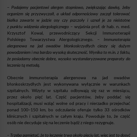
–
Podajemy pacjentowi alergen stopniowo, zwiększając dawkę, żeby
organizm się przyzwyczaił, a układ odpornościowy zaczął tolerować
białka zawarte w jadzie osy czy pszczoły i uznał je za nieistotne
z punktu widzenia alergologicznego
– wyjaśnia prof. dr hab. n. med.
Krzysztof Kowal, przewodniczący Sekcji Immunoterapii
Polskiego Towarzystwa Alergologicznego. –
Immunoterapia
alergenowa na jad owadów błonkoskrzydłych cieszy się dużym
powodzeniem i ma bardzo wysoką skuteczność. Wynika to m.in. z faktu,
że posiadamy obecnie dobre, wysoko wystandaryzowane preparaty do
leczenia tą metodą.
Obecnie immunoterapia alergenowa na jad owadów
błonkoskrzydłych jest wykonywana wyłącznie w warunkach
szpitalnych. Wizyty w szpitalu odbywają się raz w miesiącu,
przez około pięć lat. Część pacjentów, żeby poddać się
hospitalizacji, musi wziąć wolne od pracy i nierzadko przejechać
ponad 100–150 km, bo odczulanie oferuje tylko 33 ośrodków
klinicznych i szpitalnych w całym kraju. Powoduje to, że część
osób nie decyduje się na leczenie bądź z niego rezygnuje.
– Trzeba pamiętać, że to leczenie trwa około pięciu lat, więc jest to dosyć