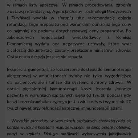
w ramach listy aptecznej. W ramach procedowania, zgodnie
z ustawą refundacyjną, Agencja Oceny Technologii Medycznych
i Taryfikacji wydała w sierpniu ub.r. rekomendację objęcia
refundacją tego preparatu pod warunkiem obniżenia jego ceny
co najmniej do poziomu dotychczasowej ceny preparatów. Po
zakończonych negocjacjach wnioskodawcy z Komisją
Ekonomiczną wydała ona negatywne uchwały, które wraz
z całością dokumentacji zostały przekazane ministrowi zdrowia.
Ostateczna decyzja jeszcze nie zapadła.
Eksperci argumentują, że rozszerzenie dostępu do immunoterapii
alergenowej w ambulatoriach byłoby nie tylko wygodniejsze
dla pacjentów, ale i tańsze dla systemu ochrony zdrowia. W
czasie pięcioletniej immunoterapii koszt leczenia jednego
pacjenta w warunkach szpitalnych sięga 63 tys. zł, podczas gdy
koszt leczenia ambulatoryjnego jest o wiele niższy i wynosi ok. 20
tys. zł nawet przy refundacji aptecznej immunoterapii jadami.
–
Wszystkie procedury w warunkach szpitalnych charakteryzują się
bardzo wysokimi kosztami, m.in. ze względu na samą opłatę hotelową,
pobyt w szpitalu. Dlatego możliwość wykonywania jakiejkolwiek