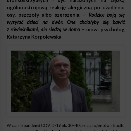
błonkoskrzydłych i być narażonych na ciężką
ogólnoustrojową reakcję alergiczną po użądleniu
osy, pszczoły albo szerszenia.
– Rodzice boją się
wysyłać dzieci na dwór. One chciałyby się bawić
z rówieśnikami, ale siedzą w domu –
mówi psycholog
Katarzyna Korpolewska.
W czasie pandemii COVID-19 ok. 30–40 proc. pacjentów straciło