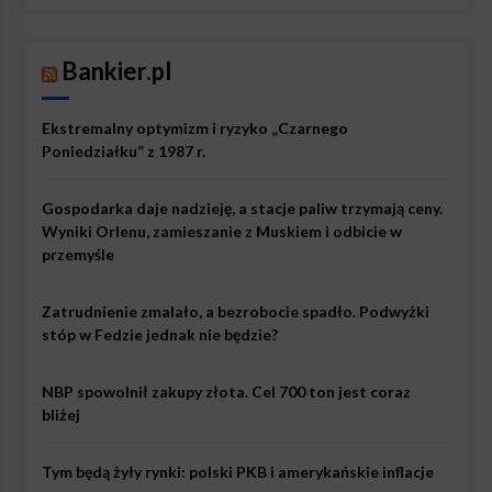
Bankier.pl
Ekstremalny optymizm i ryzyko „Czarnego
Poniedziałku” z 1987 r.
Gospodarka daje nadzieję, a stacje paliw trzymają ceny.
Wyniki Orlenu, zamieszanie z Muskiem i odbicie w
przemyśle
Zatrudnienie zmalało, a bezrobocie spadło. Podwyżki
stóp w Fedzie jednak nie będzie?
NBP spowolnił zakupy złota. Cel 700 ton jest coraz
bliżej
Tym będą żyły rynki: polski PKB i amerykańskie inflacje