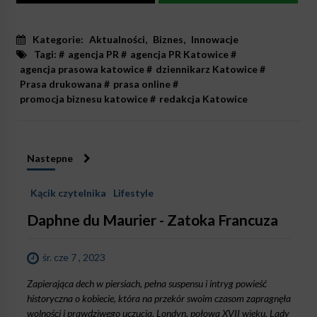
Kategorie:
Aktualności
,
Biznes
,
Innowacje
Tagi: #
agencja PR
#
agencja PR Katowice
#
agencja prasowa katowice
#
dziennikarz Katowice
#
Prasa drukowana
#
prasa online
#
promocja biznesu katowice
#
redakcja Katowice
Nastepne
Kącik czytelnika
Lifestyle
Daphne du Maurier - Zatoka Francuza
śr. cze 7 , 2023
Zapierająca dech w piersiach, pełna suspensu i intryg powieść
historyczna o kobiecie, która na przekór swoim czasom zapragnęła
wolności i prawdziwego uczucia. Londyn, połowa XVII wieku. Lady