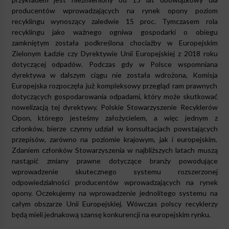
producentów wprowadzających na rynek opony poziom
recyklingu wynoszący zaledwie 15 proc. Tymczasem rola
recyklingu jako ważnego ogniwa gospodarki o obiegu
zamkniętym została podkreślona chociażby w Europejskim
Zielonym Ładzie czy Dyrektywie Unii Europejskiej z 2018 roku
dotyczącej odpadów. Podczas gdy w Polsce wspomniana
dyrektywa w dalszym ciągu nie została wdrożona, Komisja
Europejska rozpoczęła już kompleksowy przegląd ram prawnych
dotyczących gospodarowania odpadami, który może skutkować
nowelizacją tej dyrektywy. Polskie Stowarzyszenie Recyklerów
Opon, którego jesteśmy założycielem, a więc jednym z
członków, bierze czynny udział w konsultacjach powstających
przepisów, zarówno na poziomie krajowym, jak i europejskim.
Zdaniem członków Stowarzyszenia w najbliższych latach muszą
nastąpić zmiany prawne dotyczące branży powodujące
wprowadzenie skutecznego systemu rozszerzonej
odpowiedzialności producentów wprowadzających na rynek
opony. Oczekujemy na wprowadzenie jednolitego systemu na
całym obszarze Unii Europejskiej. Wówczas polscy recyklerzy
będą mieli jednakową szansę konkurencji na europejskim rynku.