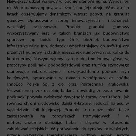
Największy udział wagowy w oponie stanowi guma. Wynosi on
ok. 65 proc. masy opony, w zależności od jej rodzaju. W ostatnich
latach obserwujemy dynamiczny wzrost popytu na granulat
gumowy. Opracowano szereg innowacyjnych i nieznanych
wcześniej zastosowań. Produkt granulat gumowy
wykorzystywany jest w takich branżach jak budownictwo
sportowe (np. boiska typu Orlik, bieżnie), budownictwo
infrastrukturalne (np. dodatek uszlachetniający do asfaltu) czy
przemysł gumowy (składnik mieszanek gumowych np. kółka do
kontenerów). Naszym najnowszym produktem innowacyjnym są
prototypy podkładki podpodkładowej oraz tłumika szynowego
stanowiące wibroizolacyjne i dźwiękochłonne podłoże szyn
kolejowych, opracowane w ramach współpracy ze spółką
InnoEco Polska Sp. z o.o. oraz Politechniką Krakowską.
Prowadzone przez uczelnię badania dowiodły, że zastosowanie
podkładki pozwala zwiększyć żywotność torów oraz taboru, jak
również chroni środowisko dzięki 4-krotnej redukcji hałasu w
sąsiedztwie linii kolejowej. Produkt ten może mieć także
zastosowanie na torowiskach tramwajowych i w
metrze, znacznie obniżając hałas i drgania w otoczeniu
zabudowań miejskich. W porównaniu do rynków rozwiniętych,
przede wszystkim amerykańskiego, widzimy jednak jeszcze