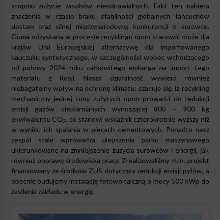
stopniu zużycie zasobów nieodnawialnych. Fakt ten nabiera
znaczenia w czasie braku stabilności globalnych łańcuchów
dostaw oraz silnej międzynarodowej konkurencji o surowce.
Guma odzyskana w procesie recyklingu opon stanowić może dla
krajów Unii Europejskiej alternatywę dla importowanego
kauczuku syntetycznego, w szczególności wobec wchodzącego
od połowy 2024 roku całkowitego embarga na import tego
materiału z Rosji. Nasza działalność wywiera również
niebagatelny wpływ na ochronę klimatu: szacuje się, iż recykling
mechaniczny jednej tony zużytych opon prowadzi do redukcji
emisji gazów cieplarnianych wynoszącej 800 – 900 kg
ekwiwalentu CO
, co stanowi wskaźnik czterokrotnie wyższy niż
2
w wyniku ich spalania w piecach cementowych. Ponadto nasz
zespół stale wprowadza ulepszenia parku maszynowego
ukierunkowane na zmniejszenie zużycia surowców i energii, jak
również poprawę środowiska pracy. Zrealizowaliśmy m.in. projekt
finansowany ze środków ZUS dotyczący redukcji emisji pyłów, a
obecnie budujemy instalację fotowoltaiczną o mocy 500 kWp do
zasilenia zakładu w energię.