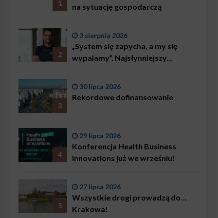
1
na sytuację gospodarczą
3 sierpnia 2026
„System się zapycha, a my się
2
wypalamy”. Najsłynniejszy
ratownik w Polsce, Karol
Bączkowski, mówi wprost:
30 lipca 2026
problemem są nie tylko choroby
Rekordowe dofinansowanie
3
29 lipca 2026
Konferencja Health Business
4
Innovations już we wrześniu!
27 lipca 2026
Wszystkie drogi prowadzą do…
5
Krakowa!