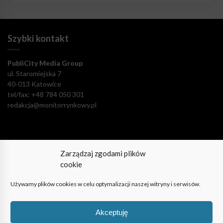
Szybki kontakt
PubliCity Media Group
ul. Staromiejska 7
40-013 Katowice
tel/fax: +48 784 050 301
redakcja@monitorrynkowy.pl
Zarządzaj zgodami plików
Pozostańmy w kontakcie!
cookie
Używamy plików cookies w celu optymalizacji naszej witryny i serwisów.
Akceptuję
© PubliCity Media Group 2009-2024. Wszystkie prawa