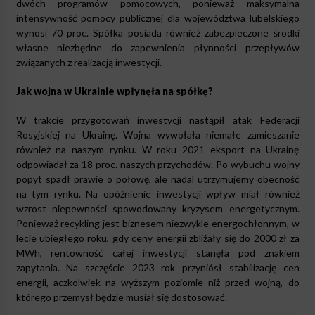
dwóch programów pomocowych, ponieważ maksymalna
intensywność pomocy publicznej dla województwa lubelskiego
wynosi 70 proc. Spółka posiada również zabezpieczone środki
własne niezbędne do zapewnienia płynności przepływów
związanych z realizacją inwestycji.
Jak wojna w Ukrainie wpłynęła na spółkę?
W trakcie przygotowań inwestycji nastąpił atak Federacji
Rosyjskiej na Ukrainę. Wojna wywołała niemałe zamieszanie
również na naszym rynku. W roku 2021 eksport na Ukrainę
odpowiadał za 18 proc. naszych przychodów. Po wybuchu wojny
popyt spadł prawie o połowę, ale nadal utrzymujemy obecność
na tym rynku. Na opóźnienie inwestycji wpływ miał również
wzrost niepewności spowodowany kryzysem energetycznym.
Ponieważ recykling jest biznesem niezwykle energochłonnym, w
lecie ubiegłego roku, gdy ceny energii zbliżały się do 2000 zł za
MWh, rentowność całej inwestycji stanęła pod znakiem
zapytania. Na szczęście 2023 rok przyniósł stabilizację cen
energii, aczkolwiek na wyższym poziomie niż przed wojną, do
którego przemysł będzie musiał się dostosować.