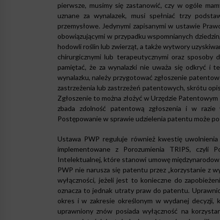
pierwsze, musimy się zastanowić, czy w ogóle mamy
uznane za wynalazek, musi spełniać trzy podsta
przemysłowe. Jedynymi zapisanymi w ustawie Praw
obowiązującymi w przypadku wspomnianych dziedzin, s
hodowli roślin lub zwierząt, a także wytwory uzyskiwa
chirurgicznymi lub terapeutycznymi oraz sposoby d
pamiętać, że za wynalazki nie uważa się odkryć i t
wynalazku, należy przygotować zgłoszenie patentowe 
zastrzeżenia lub zastrzeżeń patentowych, skrótu opis
Zgłoszenie to można złożyć w Urzędzie Patentowym 
zbada zdolność patentową zgłoszenia i w razie 
Postępowanie w sprawie udzielenia patentu może pot
Ustawa PWP reguluje również kwestię uwolnienia
implementowane z Porozumienia TRIPS, czyli 
Intelektualnej, które stanowi umowę międzynarodową 
PWP nie narusza się patentu przez „korzystanie z 
wyłączności, jeżeli jest to konieczne do zapobieże
oznacza to jednak utraty praw do patentu. Uprawnio
okres i w zakresie określonym w wydanej decyzji, 
uprawniony znów posiada wyłączność na korzysta