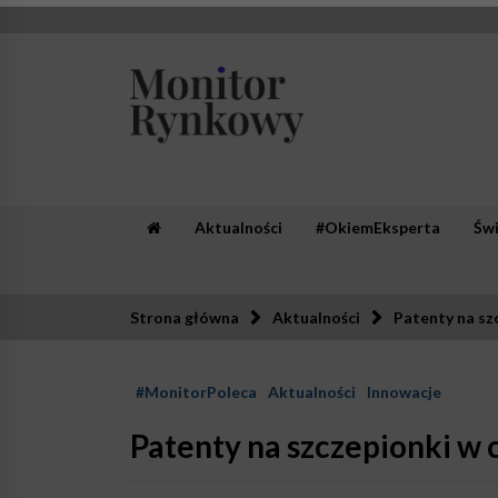
Skip
to
content
Monitor Rynkowy
Zaufana redakcja. Rzetelna prasa.
Aktualności
#OkiemEksperta
Św
Strona główna
Aktualności
Patenty na sz
#MonitorPoleca
Aktualności
Innowacje
Patenty na szczepionki w