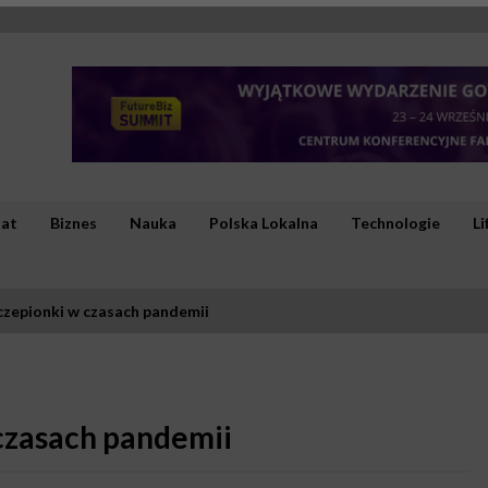
iat
Biznes
Nauka
Polska Lokalna
Technologie
Li
czepionki w czasach pandemii
 czasach pandemii