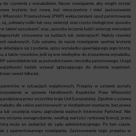
 do czynienia z wynalazkiem. Nasze rozwiązanie, aby mogło zostać
wowe kryteria: być nowe, być nieoczywiste i mieć zastosowanie
o Własności Przemysłowej (PWP) wykluczeniami spod patentowania
ą „odmiany roślin lub rasy zwierząt oraz czysto biologiczne sposoby
ne takimi sposobami”, oraz „sposoby leczenia ludzi i zwierząt metodami
iagnostyki stosowane na ludziach lub zwierzętach”. Należy również
eorii naukowych. Gdy uznamy, że nasze rozwiązanie spełnia kryteria
składające się z podania, opisu wynalazku ujawniającego jego istotę,
u, a także rysunków, jeśli są one niezbędne do zrozumienia wynalazku.
RP samodzielnie lub za pośrednictwem rzecznika patentowego. Urząd
wątpliwości będzie wzywał zgłaszającego do złożenia wyjaśnień.
rwać nawet kilka lat.
 patentów w sytuacjach wyjątkowych. Przepisy w ustawie zostały
Porozumienia w sprawie Handlowych Aspektów Praw Własności
podpisaną przez wszystkie kraje Unii Europejskiej. Zgodnie z ustawą
wynalazku dla celów państwowych w niezbędnym wymiarze, bez prawa
nia lub usunięcia stanu zagrożenia ważnych interesów Państwa”. Nie
ny otrzyma wynagrodzenie, według wartości rynkowej licencji, przez
którą może on zaskarżyć do sądu administracyjnego. Po tym czasie,
nie z opatentowanego rozwiązania. Zastosowanie tego przepisu w