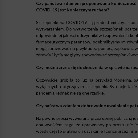
Czy państwa zdaniem proponowana konieczność 
COVID-19 jest koniecznym ruchem?
Szczepionki na COVID-19 są produktami zbyt skomp
wytwarzaniem. Do wytworzenia szczepionek potrzeba
odpowiedniej jakości odczynników i zapewnienia k
farmaceutycznym patentów, odebralibyśmy im równie
mogą sprawować na przykład za pomocą zapisów zawar
zdrowia i życia mogłyby spowodować szczepionki wytw
Czy można zrzec się dochodzenia w sprawie narus
Oczywiście, zrobiła to już na przykład Moderna, o
wyłącznych dotyczących szczepionki. Sytuacje takie 
pandemia, jednak nie są one rzadkie.
Czy państwa zdaniem dobrowolne uwalnianie patent
Na pewno presja wywierana przez opinię publiczną jes
ona wynikiem tego, że uprawniony po prostu nie je
wtedy często ułatwia on uzyskanie licencji przez inne