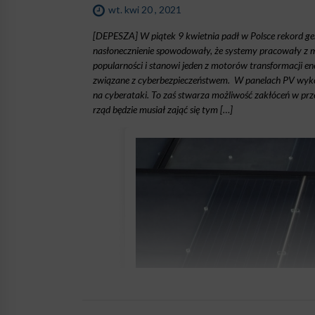
wt. kwi 20 , 2021
[DEPESZA] W piątek 9 kwietnia padł w Polsce rekord gen
nasłonecznienie spowodowały, że systemy pracowały z m
popularności i stanowi jeden z motorów transformacji en
związane z cyberbezpieczeństwem. W panelach PV wykorz
na cyberataki. To zaś stwarza możliwość zakłóceń w prze
rząd będzie musiał zająć się tym […]