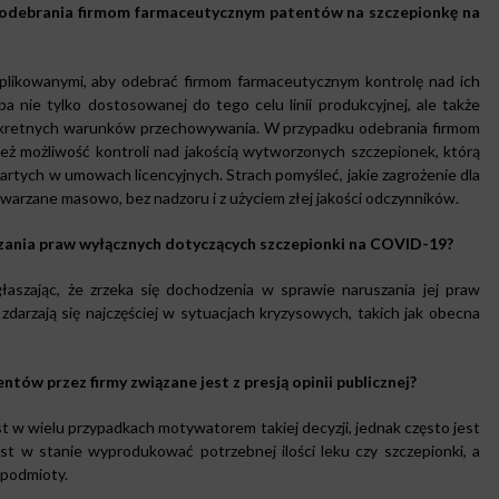
odebrania firmom farmaceutycznym patentów na szczepionkę na
likowanymi, aby odebrać firmom farmaceutycznym kontrolę nad ich
 nie tylko dostosowanej do tego celu linii produkcyjnej, ale także
onkretnych warunków przechowywania. W przypadku odebrania firmom
ż możliwość kontroli nad jakością wytworzonych szczepionek, którą
tych w umowach licencyjnych. Strach pomyśleć, jakie zagrożenie dla
arzane masowo, bez nadzoru i z użyciem złej jakości odczynników.
zania praw wyłącznych dotyczących szczepionki na COVID-19?
głaszając, że zrzeka się dochodzenia w sprawie naruszania jej praw
zdarzają się najczęściej w sytuacjach kryzysowych, takich jak obecna
ów przez firmy związane jest z presją opinii publicznej?
t w wielu przypadkach motywatorem takiej decyzji, jednak często jest
st w stanie wyprodukować potrzebnej ilości leku czy szczepionki, a
 podmioty.