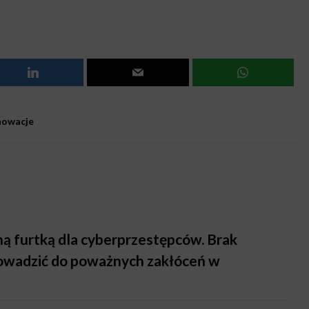
nowacje
ą furtką dla cyberprzestępców. Brak
owadzić do poważnych zakłóceń w