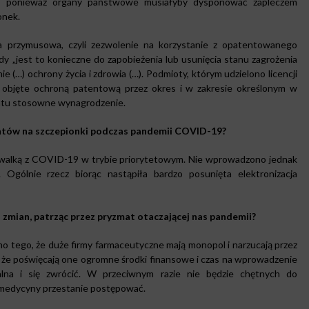
iwe, ponieważ organy państwowe musiałyby dysponować zapleczem
onek.
ja przymusowa, czyli zezwolenie na korzystanie z opatentowanego
dy „jest to konieczne do zapobieżenia lub usunięcia stanu zagrożenia
 (…) ochrony życia i zdrowia (…). Podmioty, którym udzielono licencji
 objęte ochroną patentową przez okres i w zakresie określonym w
tentu stosowne wynagrodzenie.
entów na szczepionki podczas pandemii COVID-19?
 walką z COVID-19 w trybie priorytetowym. Nie wprowadzono jednak
 Ogólnie rzecz biorąc nastąpiła bardzo posunięta elektronizacja
mian, patrząc przez pryzmat otaczającej nas pandemii?
 tego, że duże firmy farmaceutyczne mają monopol i narzucają przez
 że poświęcają one ogromne środki finansowe i czas na wprowadzenie
lna i się zwrócić. W przeciwnym razie nie będzie chętnych do
 medycyny przestanie postępować.