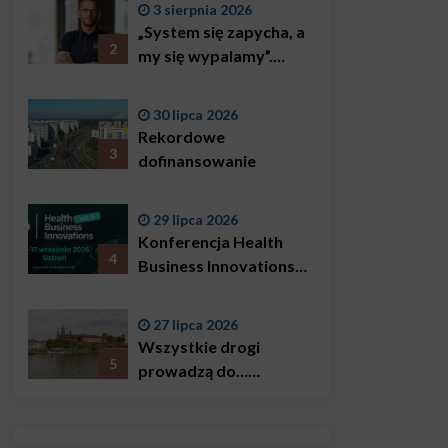
3 sierpnia 2026
„System się zapycha, a
2
my się wypalamy”.
Najsłynniejszy ratownik
w Polsce, Karol
30 lipca 2026
Bączkowski, mówi
Rekordowe
wprost: problemem są
3
dofinansowanie
nie tylko choroby
29 lipca 2026
Konferencja Health
4
Business Innovations
już we wrześniu!
27 lipca 2026
Wszystkie drogi
5
prowadzą do…
Krakowa!