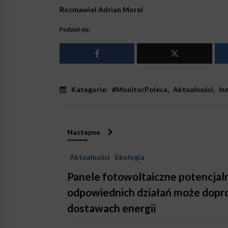
Rozmawiał Adrian Morel
Podziel się:
Kategorie:
#MonitorPoleca
,
Aktualności
,
In
Nastepne
Aktualności
Ekologia
Panele fotowoltaiczne potencjaln
odpowiednich działań może dopr
dostawach energii