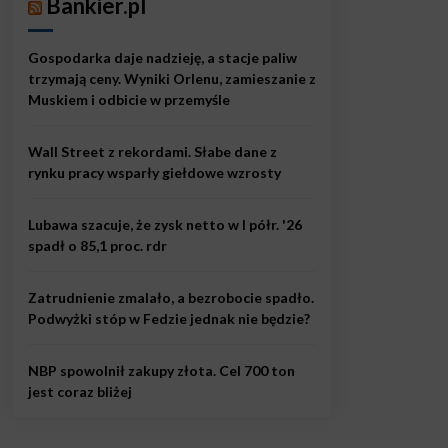
Bankier.pl
Gospodarka daje nadzieję, a stacje paliw
trzymają ceny. Wyniki Orlenu, zamieszanie z
Muskiem i odbicie w przemyśle
Wall Street z rekordami. Słabe dane z
rynku pracy wsparły giełdowe wzrosty
Lubawa szacuje, że zysk netto w I półr. '26
spadł o 85,1 proc. rdr
Zatrudnienie zmalało, a bezrobocie spadło.
Podwyżki stóp w Fedzie jednak nie będzie?
NBP spowolnił zakupy złota. Cel 700 ton
jest coraz bliżej