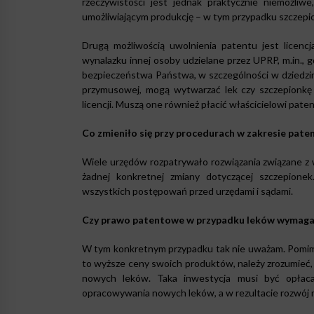
rzeczywistości jest jednak praktycznie niemożl
umożliwiającym produkcję – w tym przypadku szczepi
Drugą możliwością uwolnienia patentu jest licenc
wynalazku innej osoby udzielane przez UPRP, m.in., g
bezpieczeństwa Państwa, w szczególności w dziedzinie
przymusowej, mogą wytwarzać lek czy szczepionkę
licencji. Muszą one również płacić właścicielowi pa
Co zmieniło się przy procedurach w zakresie pat
Wiele urzędów rozpatrywało rozwiązania związane z
żadnej konkretnej zmiany dotyczącej szczepionek.
wszystkich postępowań przed urzędami i sądami.
Czy prawo patentowe w przypadku leków wymaga z
W tym konkretnym przypadku tak nie uważam. Pomimo
to wyższe ceny swoich produktów, należy zrozumieć,
nowych leków. Taka inwestycja musi być opłaca
opracowywania nowych leków, a w rezultacie rozwój