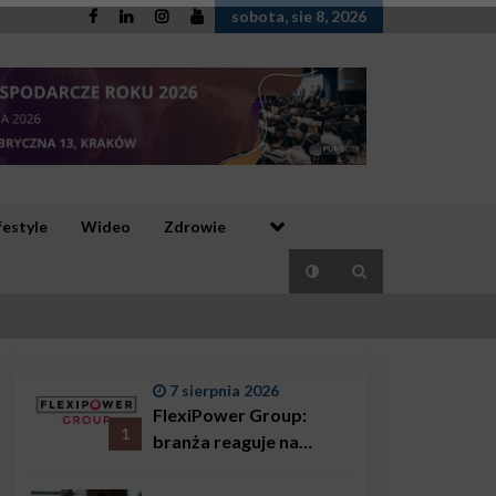
sobota, sie 8, 2026
festyle
Wideo
Zdrowie
7 sierpnia 2026
FlexiPower Group:
1
branża reaguje na
sytuację gospodarczą