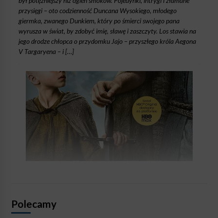
był potężniejszy niż ogień smoków. Pojedynki, intrygi i złamane
przysięgi – oto codzienność Duncana Wysokiego, młodego
giermka, zwanego Dunkiem, który po śmierci swojego pana
wyrusza w świat, by zdobyć imię, sławę i zaszczyty. Los stawia na
jego drodze chłopca o przydomku Jajo – przyszłego króla Aegona
V Targaryena – i […]
Polecamy