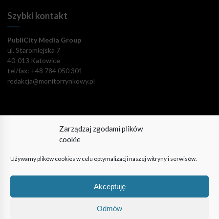
Szybki kontakt
PubliCity Media Group
ul. Staromiejska 7
40-013 Katowice
tel/fax: +48 784 050 301
redakcja@monitorrynkowy.pl
Zarządzaj zgodami plików
Pozostańmy w kontakcie!
cookie
Używamy plików cookies w celu optymalizacji naszej witryny i serwisów.
Akceptuję
© PubliCity Media Group 2009-2024. Wszystkie prawa
zastrzeżone. Korzystanie z portalu oznacza akceptację polityki
Odmów
prywatności.