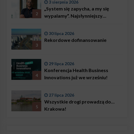
3 sierpnia 2026
„System się zapycha, a my się
2
wypalamy”. Najsłynniejszy
ratownik w Polsce, Karol
Bączkowski, mówi wprost:
30 lipca 2026
problemem są nie tylko choroby
Rekordowe dofinansowanie
3
29 lipca 2026
Konferencja Health Business
4
Innovations już we wrześniu!
27 lipca 2026
Wszystkie drogi prowadzą do…
5
Krakowa!