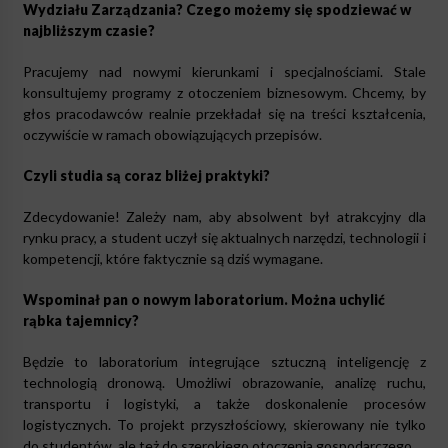
Wydziału Zarządzania? Czego możemy się spodziewać w
najbliższym czasie?
Pracujemy nad nowymi kierunkami i specjalnościami. Stale
konsultujemy programy z otoczeniem biznesowym. Chcemy, by
głos pracodawców realnie przekładał się na treści kształcenia,
oczywiście w ramach obowiązujących przepisów.
Czyli studia są coraz bliżej praktyki?
Zdecydowanie! Zależy nam, aby absolwent był atrakcyjny dla
rynku pracy, a student uczył się aktualnych narzędzi, technologii i
kompetencji, które faktycznie są dziś wymagane.
Wspominał pan o nowym laboratorium. Można uchylić
rąbka tajemnicy?
Będzie to laboratorium integrujące sztuczną inteligencję z
technologią dronową. Umożliwi obrazowanie, analizę ruchu,
transportu i logistyki, a także doskonalenie procesów
logistycznych. To projekt przyszłościowy, skierowany nie tylko
do studentów, ale też do szerokiego otoczenia gospodarczego.