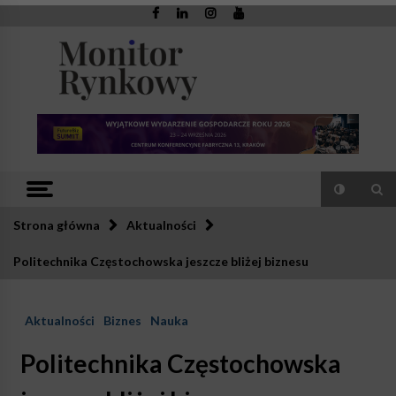
Skip
to
content
Monitor
Zaufana redakcja. Rzetelna prasa.
Rynkowy
Strona główna
Aktualności
Politechnika Częstochowska jeszcze bliżej biznesu
Aktualności
Biznes
Nauka
Politechnika Częstochowska