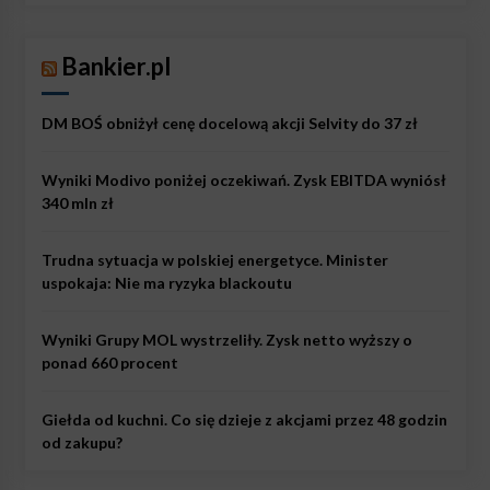
Bankier.pl
DM BOŚ obniżył cenę docelową akcji Selvity do 37 zł
Wyniki Modivo poniżej oczekiwań. Zysk EBITDA wyniósł
340 mln zł
Trudna sytuacja w polskiej energetyce. Minister
uspokaja: Nie ma ryzyka blackoutu
Wyniki Grupy MOL wystrzeliły. Zysk netto wyższy o
ponad 660 procent
Giełda od kuchni. Co się dzieje z akcjami przez 48 godzin
od zakupu?