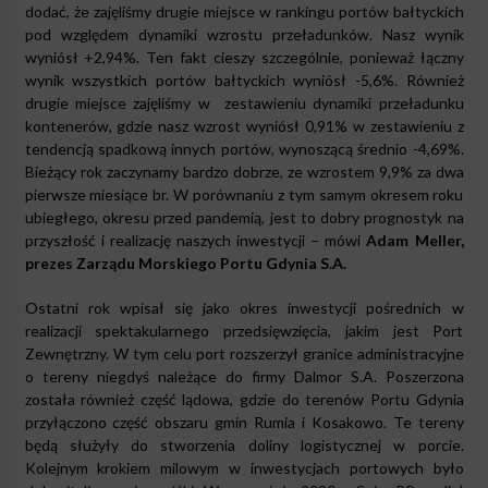
dodać, że zajęliśmy drugie miejsce w rankingu portów bałtyckich
pod względem dynamiki wzrostu przeładunków. Nasz wynik
wyniósł +2,94%. Ten fakt cieszy szczególnie, ponieważ łączny
wynik wszystkich portów bałtyckich wyniósł -5,6%. Również
drugie miejsce zajęliśmy w zestawieniu dynamiki przeładunku
kontenerów, gdzie nasz wzrost wyniósł 0,91% w zestawieniu z
tendencją spadkową innych portów, wynoszącą średnio -4,69%.
Bieżący rok zaczynamy bardzo dobrze, ze wzrostem 9,9% za dwa
pierwsze miesiące br. W porównaniu z tym samym okresem roku
ubiegłego, okresu przed pandemią, jest to dobry prognostyk na
przyszłość i realizację naszych inwestycji – mówi
Adam Meller,
prezes Zarządu Morskiego Portu Gdynia S.A.
Ostatni rok wpisał się jako okres inwestycji pośrednich w
realizacji spektakularnego przedsięwzięcia, jakim jest Port
Zewnętrzny. W tym celu port rozszerzył granice administracyjne
o tereny niegdyś należące do firmy Dalmor S.A. Poszerzona
została również część lądowa, gdzie do terenów Portu Gdynia
przyłączono część obszaru gmin Rumia i Kosakowo. Te tereny
będą służyły do stworzenia doliny logistycznej w porcie.
Kolejnym krokiem milowym w inwestycjach portowych było