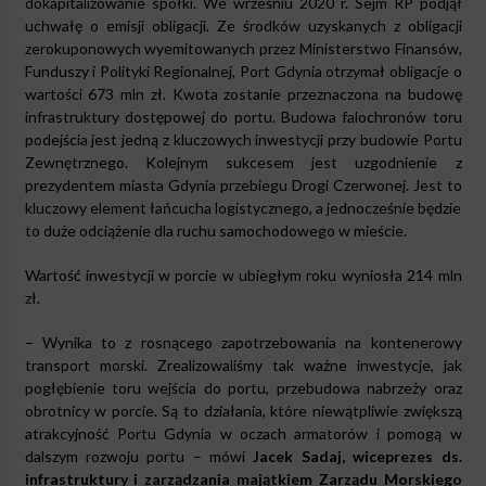
dokapitalizowanie spółki. We wrześniu 2020 r. Sejm RP podjął
uchwałę o emisji obligacji. Ze środków uzyskanych z obligacji
zerokuponowych wyemitowanych przez Ministerstwo Finansów,
Funduszy i Polityki Regionalnej, Port Gdynia otrzymał obligacje o
wartości 673 mln zł. Kwota zostanie przeznaczona na budowę
infrastruktury dostępowej do portu. Budowa falochronów toru
podejścia jest jedną z kluczowych inwestycji przy budowie Portu
Zewnętrznego. Kolejnym sukcesem jest uzgodnienie z
prezydentem miasta Gdynia przebiegu Drogi Czerwonej. Jest to
kluczowy element łańcucha logistycznego, a jednocześnie będzie
to duże odciążenie dla ruchu samochodowego w mieście.
Wartość inwestycji w porcie w ubiegłym roku wyniosła 214 mln
zł.
– Wynika to z rosnącego zapotrzebowania na kontenerowy
transport morski. Zrealizowaliśmy tak ważne inwestycje, jak
pogłębienie toru wejścia do portu, przebudowa nabrzeży oraz
obrotnicy w porcie. Są to działania, które niewątpliwie zwiększą
atrakcyjność Portu Gdynia w oczach armatorów i pomogą w
dalszym rozwoju portu – mówi
Jacek Sadaj, wiceprezes ds.
infrastruktury i zarządzania majątkiem Zarządu Morskiego