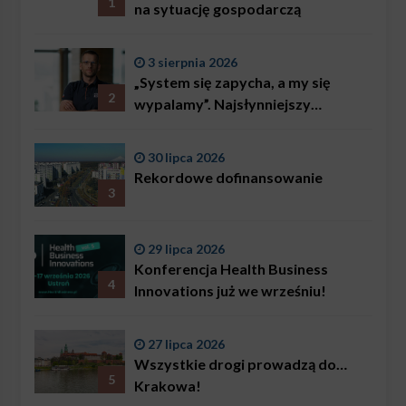
1
na sytuację gospodarczą
3 sierpnia 2026
„System się zapycha, a my się
2
wypalamy”. Najsłynniejszy
ratownik w Polsce, Karol
Bączkowski, mówi wprost:
30 lipca 2026
problemem są nie tylko choroby
Rekordowe dofinansowanie
3
29 lipca 2026
Konferencja Health Business
4
Innovations już we wrześniu!
27 lipca 2026
Wszystkie drogi prowadzą do…
5
Krakowa!