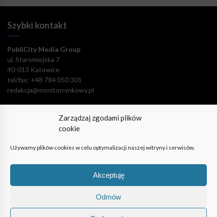
Szybki kontakt
PubliCity Media Group
ul. Staromiejska 7
40-013 Katowice
tel/fax: +48 784 050 301
redakcja@monitorrynkowy.pl
Zarządzaj zgodami plików
cookie
Pozostańmy w kontakcie!
Używamy plików cookies w celu optymalizacji naszej witryny i serwisów.
Akceptuję
Odmów
© PubliCity Media Group 2009-2024. Wszystkie prawa
zastrzeżone. Korzystanie z portalu oznacza akceptację polityki