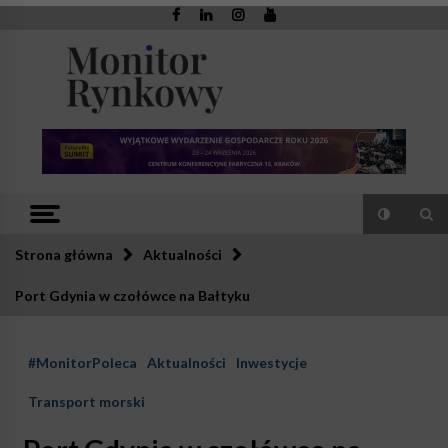
Skip
to
content
Monitor
Zaufana redakcja. Rzetelna prasa.
Rynkowy
Strona główna
Aktualności
Port Gdynia w czołówce na Bałtyku
#MonitorPoleca
Aktualności
Inwestycje
Transport morski