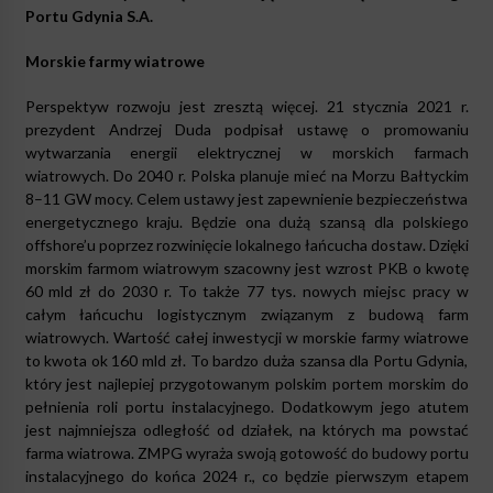
Portu Gdynia S.A.
Morskie farmy wiatrowe
Perspektyw rozwoju jest zresztą więcej. 21 stycznia 2021 r.
prezydent Andrzej Duda podpisał ustawę o promowaniu
wytwarzania energii elektrycznej w morskich farmach
wiatrowych. Do 2040 r. Polska planuje mieć na Morzu Bałtyckim
8–11 GW mocy. Celem ustawy jest zapewnienie bezpieczeństwa
energetycznego kraju. Będzie ona dużą szansą dla polskiego
offshore’u poprzez rozwinięcie lokalnego łańcucha dostaw. Dzięki
morskim farmom wiatrowym szacowny jest wzrost PKB o kwotę
60 mld zł do 2030 r. To także 77 tys. nowych miejsc pracy w
całym łańcuchu logistycznym związanym z budową farm
wiatrowych. Wartość całej inwestycji w morskie farmy wiatrowe
to kwota ok 160 mld zł. To bardzo duża szansa dla Portu Gdynia,
który jest najlepiej przygotowanym polskim portem morskim do
pełnienia roli portu instalacyjnego. Dodatkowym jego atutem
jest najmniejsza odległość od działek, na których ma powstać
farma wiatrowa. ZMPG wyraża swoją gotowość do budowy portu
instalacyjnego do końca 2024 r., co będzie pierwszym etapem