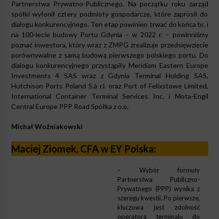
Partnerstwa Prywatno-Publicznego. Na początku roku zarząd
spółki wyłonił cztery podmioty gospodarcze, które zaprosił do
dialogu konkurencyjnego. Ten etap powinien trwać do końca br. i
na 100-lecie budowy Portu Gdynia – w 2022 r. – powinniśmy
poznać inwestora, który wraz z ZMPG zrealizuje przedsięwzięcie
porównywalne z samą budową pierwszego polskiego portu. Do
dialogu konkurencyjnego przystąpiły Meridiam Eastern Europe
Investments 4 SAS wraz z Gdynia Terminal Holding SAS,
Hutchison Ports Poland S.à r.l. oraz Port of Felixstowe Limited,
International Container Terminal Services Inc. i Mota-Engil
Central Europe PPP Road Spółka z o.o.
Michał Woźniakowski
Maciej Ziomek, CFA w EY Polska:
– Wybór formuły
Partnerstwa Publiczno-
Prywatnego (PPP) wynika z
szeregu kwestii. Po pierwsze,
kluczowa jest zdolność
operatora terminalu do