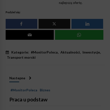
najlepszą ofertę.
Podziel się:
Kategorie:
#MonitorPoleca
,
Aktualności
,
Inwestycje
,
Transport morski
Nastepne
#MonitorPoleca
Biznes
Praca u podstaw