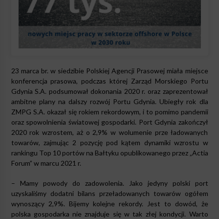
23 marca br. w siedzibie Polskiej Agencji Prasowej miała miejsce
konferencja prasowa, podczas której Zarząd Morskiego Portu
Gdynia S.A. podsumował dokonania 2020 r. oraz zaprezentował
ambitne plany na dalszy rozwój Portu Gdynia. Ubiegły rok dla
ZMPG S.A. okazał się rokiem rekordowym, i to pomimo pandemii
oraz spowolnienia światowej gospodarki. Port Gdynia zakończył
2020 rok wzrostem, aż o 2,9% w wolumenie prze ładowanych
towarów, zajmując 2 pozycję pod kątem dynamiki wzrostu w
rankingu Top 10 portów na Bałtyku opublikowanego przez „Actia
Forum” w marcu 2021 r.
– Mamy powody do zadowolenia. Jako jedyny polski port
uzyskaliśmy dodatni bilans przeładowanych towarów ogółem
wynoszący 2,9%. Bijemy kolejne rekordy. Jest to dowód, że
polska gospodarka nie znajduje się w tak złej kondycji. Warto