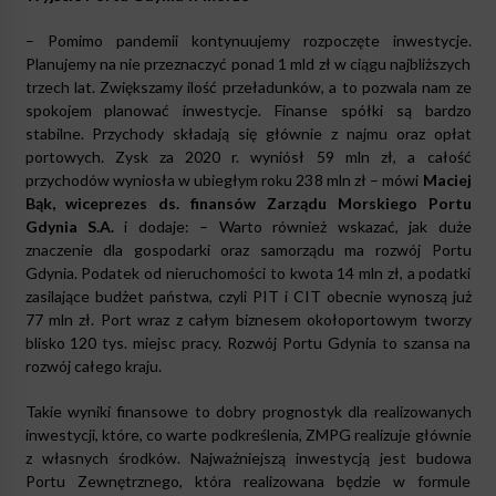
– Pomimo pandemii kontynuujemy rozpoczęte inwestycje.
Planujemy na nie przeznaczyć ponad 1 mld zł w ciągu najbliższych
trzech lat. Zwiększamy ilość przeładunków, a to pozwala nam ze
spokojem planować inwestycje. Finanse spółki są bardzo
stabilne. Przychody składają się głównie z najmu oraz opłat
portowych. Zysk za 2020 r. wyniósł 59 mln zł, a całość
przychodów wyniosła w ubiegłym roku 238 mln zł – mówi
Maciej
Bąk, wiceprezes ds. finansów Zarządu Morskiego Portu
Gdynia S.A.
i dodaje: – Warto również wskazać, jak duże
znaczenie dla gospodarki oraz samorządu ma rozwój Portu
Gdynia. Podatek od nieruchomości to kwota 14 mln zł, a podatki
zasilające budżet państwa, czyli PIT i CIT obecnie wynoszą już
77 mln zł. Port wraz z całym biznesem okołoportowym tworzy
blisko 120 tys. miejsc pracy. Rozwój Portu Gdynia to szansa na
rozwój całego kraju.
Takie wyniki finansowe to dobry prognostyk dla realizowanych
inwestycji, które, co warte podkreślenia, ZMPG realizuje głównie
z własnych środków. Najważniejszą inwestycją jest budowa
Portu Zewnętrznego, która realizowana będzie w formule