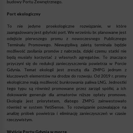
budowy Portu Zewnętrznego.
Port ekologiczny
To nie jedyne proekologiczne rozwiązanie, w które
zaangażowany jest gdyński port. We wrześniu br. planowane jest
odejście pierwszego promu z nowoczesnego Publicznego
Terminalu Promowego. Niewątpliwą zaletą terminala będzie
możliwość zasilania promów z nabrzeża, dzięki czemu statki nie
będą musiały korzystać z własnych agregatów. To znacząco
przyczyni się do redukcji zanieczyszczenia powietrza w Porcie
Gdynia. Temat ekologii jest zresztą dla ZMPG jednym z
kluczowych elementów na drodze do rozwoju. Od 2019 r. promy
ekologiczne mają możliwość bunkrowania paliwa LNG. Jednostki
tego typu są również promowane przez zarząd spółki, a ich
dokowanie generuje dla armatorów niższe opłaty promowe.
Ekologia jest priorytetem, dlatego ZMPG zainwestowało
również w system YetiSense. To rozwiązanie pozwalające na
analizę próbek powietrza i eliminację zanieczyszczeń w czasie
rzeczywistym.
Wyjście Portu Gdynia w morze