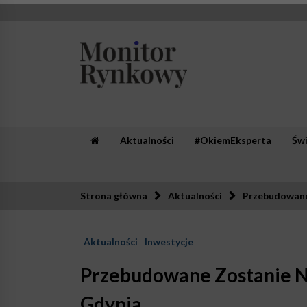
Skip
to
content
Monitor Rynkowy
Zaufana redakcja. Rzetelna prasa.
Aktualności
#OkiemEksperta
Św
Strona główna
Aktualności
Przebudowane
Aktualności
Inwestycje
Przebudowane Zostanie N
Gdynia