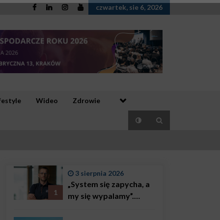
czwartek, sie 6, 2026
festyle
Wideo
Zdrowie
3 sierpnia 2026
„System się zapycha, a
1
my się wypalamy”.
Najsłynniejszy ratownik
w Polsce, Karol