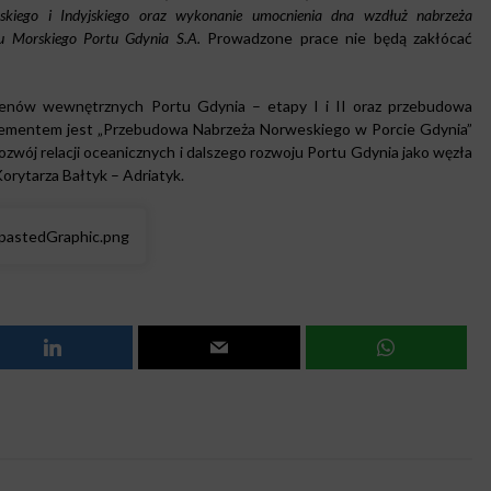
skiego i Indyjskiego oraz wykonanie umocnienia dna wzdłuż nabrzeża
du Morskiego Portu Gdynia S.A.
Prowadzone prace nie będą zakłócać
kwenów wewnętrznych Portu Gdynia – etapy I i II oraz przebudowa
o elementem jest „Przebudowa Nabrzeża Norweskiego w Porcie Gdynia”
zwój relacji oceanicznych i dalszego rozwoju Portu Gdynia jako węzła
orytarza Bałtyk – Adriatyk.