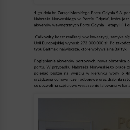
4 grudnia br. Zarząd Morskiego Portu Gdynia S.A. 
Nabrzeża Norweskiego w Porcie Gdynia”, która jest
akwenów wewnętrznych Portu Gdynia – etapy I i II ora
Całkowity koszt realizacji ww inwestycji, zamyka s
Unii Europejskiej wynosi: 273 000 000 zł. Po zakońc
typu Baltmax, największe, które wpływają na Bałtyk.
Pogłębienie akwenów portowych, nowa obrotnica o
portu. W przypadku Nabrzeża Norweskiego prace zo
polegać będzie na wyjściu w kierunku wody o 4
urządzenia cumownicze i odbojowe oraz drabinki rat
co pozwoli na częściowe wygaszenie falowania w kan