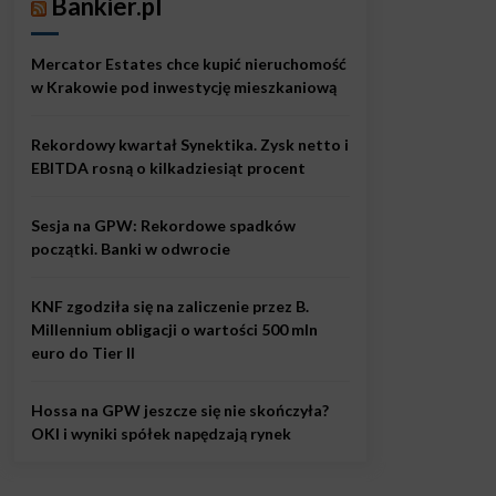
Bankier.pl
Mercator Estates chce kupić nieruchomość
w Krakowie pod inwestycję mieszkaniową
Rekordowy kwartał Synektika. Zysk netto i
EBITDA rosną o kilkadziesiąt procent
Sesja na GPW: Rekordowe spadków
początki. Banki w odwrocie
KNF zgodziła się na zaliczenie przez B.
Millennium obligacji o wartości 500 mln
euro do Tier II
Hossa na GPW jeszcze się nie skończyła?
OKI i wyniki spółek napędzają rynek