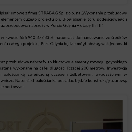
podpisał umowę z firmą STRABAG Sp. z o.o. na „Wykonanie przebudowy
 elementem dużego projektu pn. „Pogłębianie toru podejściowego i
z przebudowa nabrzeży w Porcie Gdynia – etapy II i III”.
ię w kwocie 556 940 377,83 zł, natomiast dofinansowanie ze środków
zeniu całego projektu, Port Gdynia będzie mógł obsługiwać jednostki
raz przebudowa nabrzeży to kluczowe elementy rozwoju gdyńskiego
staną wykonane na całej długości liczącej 200 metrów. Inwestycja
m palościanką, zwieńczoną oczepem żelbetowym, wyposażonym w
ownicze. Natomiast palościanka posiadać będzie konstrukcję ażurową,
ale portowym.