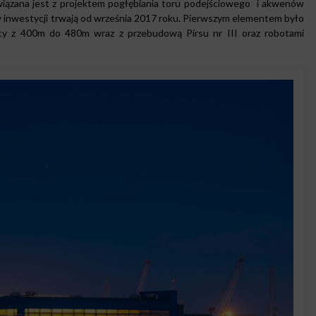
ązana jest z projektem pogłębiania toru podejściowego i akwenów
ów inwestycji trwają od września 2017 roku. Pierwszym elementem było
icy z 400m do 480m wraz z przebudową Pirsu nr III oraz robotami