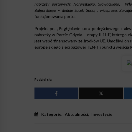
nabrzeży portowych: Norweskiego, Słowackiego, Wło
Bułgarskiego – dodaje Jacek Sadaj , wiceprezes Zarzą
funkcjonowania portu.
Projekt pn. „Pogłębianie toru podejściowego i a
nabrzeży w Porcie Gdynia – etapy II i III”, któreg
jest współfinansowany ze środków UE. Umożliwi on ro
europejskiego sieci bazowej TEN-T i punktu wejścia K
Podziel się:
Kategorie:
Aktualności
,
Inwestycje