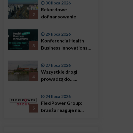
30 lipca 2026
Bączkowski, mówi
Rekordowe
wprost: problemem są
2
dofinansowanie
nie tylko choroby
29 lipca 2026
Konferencja Health
3
Business Innovations
już we wrześniu!
27 lipca 2026
Wszystkie drogi
4
prowadzą do…
Krakowa!
24 lipca 2026
FlexiPower Group:
5
branża reaguje na
sytuację gospodarczą