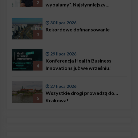
2
wypalamy”. Najsłynniejszy
ratownik w Polsce, Karol
Bączkowski, mówi wprost:
30 lipca 2026
problemem są nie tylko choroby
Rekordowe dofinansowanie
3
29 lipca 2026
Konferencja Health Business
4
Innovations już we wrześniu!
27 lipca 2026
Wszystkie drogi prowadzą do…
5
Krakowa!