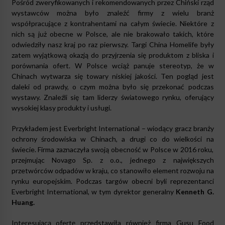
Pośród zweryfikowanych i rekomendowanych przez Chiński rząd
wystawców można było znaleźć firmy z wielu branż
współpracujące z kontrahentami na całym świecie. Niektóre z
nich są już obecne w Polsce, ale nie brakowało takich, które
odwiedziły nasz kraj po raz pierwszy. Targi China Homelife były
zatem wyjątkową okazją do przyjrzenia się produktom z bliska i
porównania ofert. W Polsce wciąż panuje stereotyp, że w
Chinach wytwarza się towary niskiej jakości. Ten pogląd jest
daleki od prawdy, o czym można było się przekonać podczas
wystawy. Znaleźli się tam liderzy światowego rynku, oferujący
wysokiej klasy produkty i usługi.
Przykładem jest Everbright International – wiodący gracz branży
ochrony środowiska w Chinach, a drugi co do wielkości na
świecie. Firma zaznaczyła swoją obecność w Polsce w 2016 roku,
przejmując Novago Sp. z o.o., jednego z największych
przetwórców odpadów w kraju, co stanowiło element rozwoju na
rynku europejskim. Podczas targów obecni byli reprezentanci
Everbright International, w tym dyrektor generalny
Kenneth G.
Huang.
Interesującą ofertę przedstawiła również firma Gusu Food