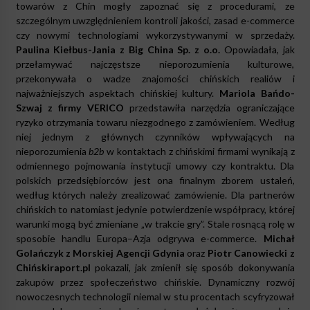
towarów z Chin mogły zapoznać się z procedurami, ze
szczególnym uwzględnieniem kontroli jakości, zasad e-commerce
czy nowymi technologiami wykorzystywanymi w sprzedaży.
Paulina Kiełbus-Jania z Big China Sp. z o.o.
Opowiadała, jak
przełamywać najczęstsze nieporozumienia kulturowe,
przekonywała o wadze znajomości chińskich realiów i
najważniejszych aspektach chińskiej kultury.
Mariola Bańdo-
Szwaj z firmy VERICO
przedstawiła narzędzia ograniczające
ryzyko otrzymania towaru niezgodnego z zamówieniem. Według
niej jednym z głównych czynników wpływających na
nieporozumienia
b2b
w kontaktach z chińskimi firmami wynikają z
odmiennego pojmowania instytucji umowy czy kontraktu. Dla
polskich przedsiębiorców jest ona finalnym zborem ustaleń,
według których należy zrealizować zamówienie. Dla partnerów
chińskich to natomiast jedynie potwierdzenie współpracy, której
warunki mogą być zmieniane „w trakcie gry”. Stale rosnącą rolę w
sposobie handlu Europa–Azja odgrywa e-commerce.
Michał
Golańczyk z Morskiej Agencji Gdynia
oraz
Piotr Canowiecki z
Chińskiraport.pl
pokazali, jak zmienił się sposób dokonywania
zakupów przez społeczeństwo chińskie. Dynamiczny rozwój
nowoczesnych technologii niemal w stu procentach scyfryzował