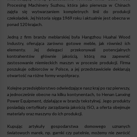
Procesing Machinery Suzhou, która jako pierwsza w Chinach
zajęła się wytwarzaniem kompletnych linii do produkcji
czekoladek. Jej historia sięga 1969 roku i aktualnie jest obecna w
ponad 120 krajach.
Jedną z firm branży meblarskiej była Hangzhou Huahai Wood
Industry, oferująca zarówno gotowe meble, jak również ich
elementy. Jej delegaci przekonywali potencjalnych
kontrahentów głównie jakością, którą ma zapewnić
zastosowanie niemieckich maszyn w procesie produkcji. Firma
poszukuje odbiorców w Polsce, a jej przedstawiciele deklarują
otwartość na różne formy współpracy.
Kolejne przedsiębiorstwo odwiedzające nasz kraj po raz pierwszy,
a jednocześnie obecne na kilku kontynentach, to Henan Lanxing
Power Equipment, działające w branży tekstylnej. Jego produkty
posiadają certyfikaty zarządzania jakością ISO, a oferta obejmuje
materiały oraz maszyny do ich produkcji.
Kupując artykuły gospodarstwa domowego uznanych
światowych marek, np. garnki czy patelnie, możemy nie zwrócić