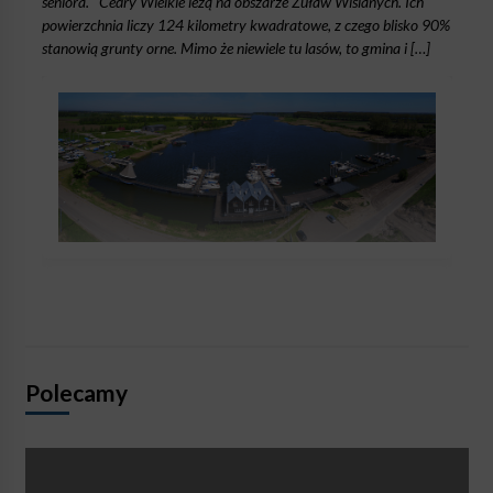
seniora. Cedry Wielkie leżą na obszarze Żuław Wiślanych. Ich
powierzchnia liczy 124 kilometry kwadratowe, z czego blisko 90%
stanowią grunty orne. Mimo że niewiele tu lasów, to gmina i […]
Polecamy