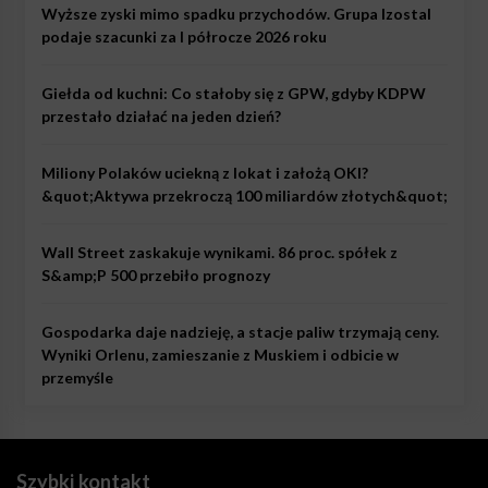
Wyższe zyski mimo spadku przychodów. Grupa Izostal
podaje szacunki za I półrocze 2026 roku
Giełda od kuchni: Co stałoby się z GPW, gdyby KDPW
przestało działać na jeden dzień?
Miliony Polaków uciekną z lokat i założą OKI?
&quot;Aktywa przekroczą 100 miliardów złotych&quot;
Wall Street zaskakuje wynikami. 86 proc. spółek z
S&amp;P 500 przebiło prognozy
Gospodarka daje nadzieję, a stacje paliw trzymają ceny.
Wyniki Orlenu, zamieszanie z Muskiem i odbicie w
przemyśle
Szybki kontakt