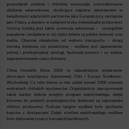
gospodarek polskiej i chińskiej wymuszają scentralizowane
działania wizerunkowe, skutkujące najpierw zaistnieniem w
świadomości azjatyckich partnerów jako Europejczycy, następnie
jako Polacy, a dopiero w kolejnym kroku indywidualni producenci.
Istotną ścieżką jest także promocja sektorowa –
szczególnie
popularne i pożądane w tej części świata są polska żywność oraz
meble. Obecnie niezależnie od wyboru transportu – drogą
morską, kolejową czy powietrzną – możliwe jest zapewnienie
pełnej i profesjonalnej obsługi, fachowej pomocy i co ważne,
zagwarantowanie czasu dostawy.
China Homelife Show 2018 to najważniejsze wydarzenie
dotyczące współpracy biznesowej Chin i Europy Środkowo-
Wschodniej. Co roku bierze w nim udział ponad 1000 staranie
wybranych chińskich wystawców. Organizatorzy zaproponowali
także bardzo dobrze przyjęty program
match-makingu
, dzięki
któremu do polskich przedsiębiorców dobierani są odpowiedni
chińscy producenci. Podczas targów możliwe były spotkania
kupców z dostawcami. Dzięki strefom
match-makingu
możliwe
było dokonanie tysięcy transakcji handlowych.