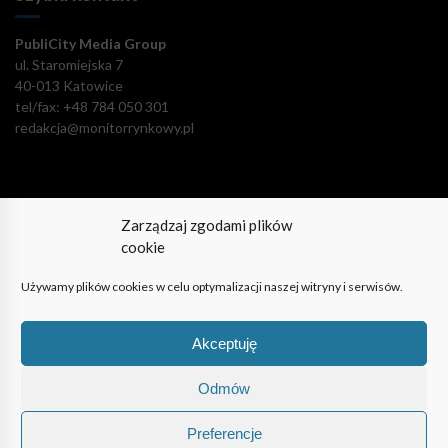
PubliCity Media Group
ul. Staromiejska 7
40-013 Katowice
tel/fax: +48 784 050 301
redakcja@monitorrynkowy.pl
Zarządzaj zgodami plików
Pozostańmy w kontakcie!
cookie
Używamy plików cookies w celu optymalizacji naszej witryny i serwisów.
Akceptuję
© PubliCity Media Group 2009-2024. Wszystkie prawa
zastrzeżone. Korzystanie z portalu oznacza akceptację polityki
Odmów
prywatności.
Preferencje
| Reklama
| O nas
| Polityka prywatności
| Regulamin