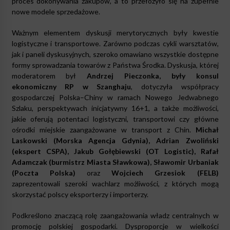
proces dokonywania zakupów, a to przełożyło się na zupełnie
nowe modele sprzedażowe.
Ważnym elementem dyskusji merytorycznych były kwestie
logistyczne i transportowe. Zarówno podczas cykli warsztatów,
jak i paneli dyskusyjnych, szeroko omawiano wszystkie dostępne
formy sprowadzania towarów z Państwa Środka. Dyskusja, której
moderatorem był
Andrzej Pieczonka, były konsul
ekonomiczny RP w Szanghaju
, dotyczyła współpracy
gospodarczej Polska–Chiny w ramach Nowego Jedwabnego
Szlaku, perspektywach inicjatywny 16+1, a także możliwości,
jakie oferują potentaci logistyczni, transportowi czy główne
ośrodki miejskie zaangażowane w transport z Chin.
Michał
Laskowski (Morska Agencja Gdynia), Adrian Zwoliński
(ekspert CSPA), Jakub Gołębiewski (OT Logistic), Rafał
Adamczak (burmistrz Miasta Sławkowa), Sławomir Urbaniak
(Poczta Polska)
oraz
Wojciech Grzesiok (FELB)
zaprezentowali szeroki wachlarz możliwości, z których mogą
skorzystać polscy eksporterzy i importerzy.
Podkreślono znaczącą rolę zaangażowania władz centralnych w
promocję polskiej gospodarki. Dysproporcje w wielkości