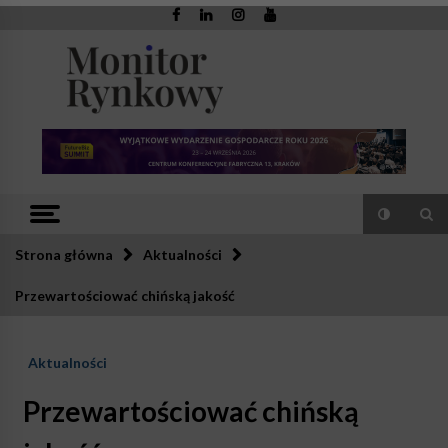
Skip
to
content
Monitor
Zaufana redakcja. Rzetelna prasa.
Rynkowy
Strona główna
Aktualności
Przewartościować chińską jakość
Aktualności
Przewartościować chińską