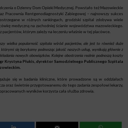
adczenia o Dzienny Dom Opieki Medycznej. Powstało też Mazowieckie
az Pracownia Rentgenodiagnostyki Zabiegowej – najnowszy sukces
ostrzegane w różnych rankingach, grodziski szpital zdobywa wiele
placówkę medyczną na zachodniej ścianie województwa mazowieckiego.
z pacjentów, którym zależy na leczeniu właśnie w tej placówce.
szy wielka popularność szpitala wśród pacjentów, ale jest to również duże
z którymi się borykamy podnosząc jakość naszych usług, wynikają głównie z
kładania nowych obowiązków. Kolejne obostrzenia realnie podnoszą koszty
gr Krystyna Płukis, dyrektor Samodzielnego Publicznego Szpitala
azowieckim.
gażuje się w badania kliniczne, które prowadzone są w oddziałach
cza oraz świetnie przygotowanemu do tego zadania zespołowi lekarzy,
z opracowanych wyników korzysta cała służba zdrowia.