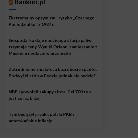
Bankier.pl
Ekstremalny optymizm i ryzyko „Czarnego
Poniedziałku” z 1987 r.
Gospodarka daje nadzieję, a stacje paliw
trzymają ceny. Wyniki Orlenu, zamieszanie z
Muskiem i odbicie w przemyśle
Zatrudnienie zmalało, a bezrobocie spadło.
Podwyżki stóp w Fedzie jednak nie będzie?
NBP spowolnił zakupy złota. Cel 700 ton
jest coraz bliżej
Tym będą żyły rynki: polski PKB i
amerykańskie inflacje