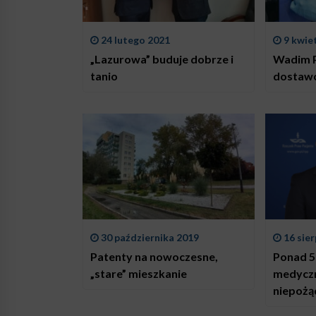
24 lutego 2021
9 kwie
„Lazurowa” buduje dobrze i
Wadim P
tanio
dostawc
30 października 2019
16 sier
Patenty na nowoczesne,
Ponad 5
„stare” mieszkanie
medyczn
niepożą
rejestr