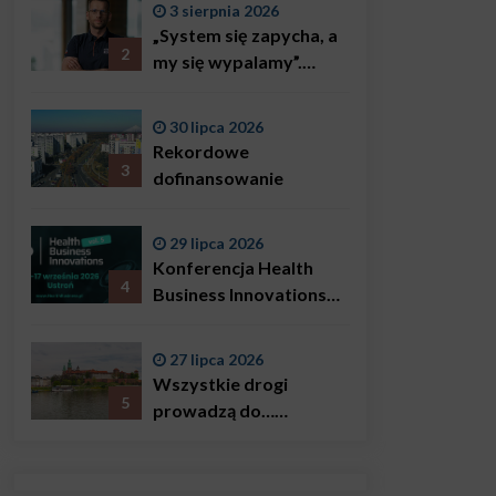
3 sierpnia 2026
„System się zapycha, a
2
my się wypalamy”.
Najsłynniejszy ratownik
w Polsce, Karol
30 lipca 2026
Bączkowski, mówi
Rekordowe
wprost: problemem są
3
dofinansowanie
nie tylko choroby
29 lipca 2026
Konferencja Health
4
Business Innovations
już we wrześniu!
27 lipca 2026
Wszystkie drogi
5
prowadzą do…
Krakowa!