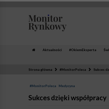
Skip
to
content
Monitor Rynkowy
Zaufana redakcja. Rzetelna prasa.
Aktualności
#OkiemEksperta
Św
Strona główna
#MonitorPoleca
Sukces dz
#MonitorPoleca
Medycyna
Sukces dzięki współpracy