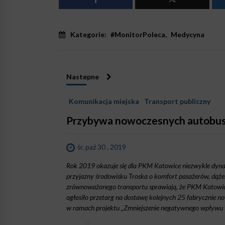
Kategorie:
#MonitorPoleca
,
Medycyna
Nastepne
Komunikacja miejska
Transport publiczny
Przybywa nowoczesnych autobu
śr. paź 30 , 2019
Rok 2019 okazuje się dla PKM Katowice niezwykle dyn
przyjazny środowisku Troska o komfort pasażerów, dążen
zrównoważonego transportu sprawiają, że PKM Katowic
ogłosiło przetarg na dostawę kolejnych 25 fabrycznie 
w ramach projektu „Zmniejszenie negatywnego wpływu 