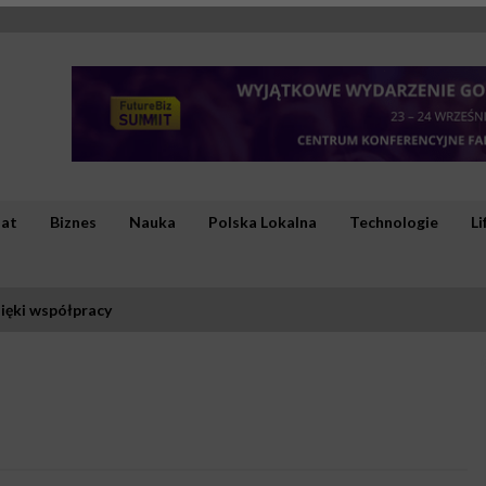
iat
Biznes
Nauka
Polska Lokalna
Technologie
Li
ięki współpracy