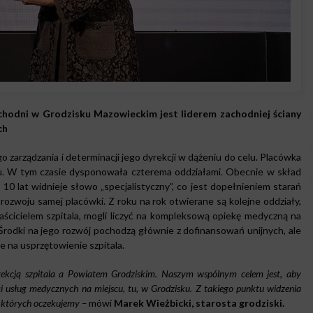
achodni w Grodzisku Mazowieckim jest liderem zachodniej ściany
ch
zarządzania i determinacji jego dyrekcji w dążeniu do celu. Placówka
ku. W tym czasie dysponowała czterema oddziałami. Obecnie w skład
10 lat widnieje słowo „specjalistyczny”, co jest dopełnieniem starań
 rozwoju samej placówki. Z roku na rok otwierane są kolejne oddziały,
aścicielem szpitala, mogli liczyć na kompleksową opiekę medyczną na
Środki na jego rozwój pochodzą głównie z dofinansowań unijnych, ale
e na usprzętowienie szpitala.
yrekcją szpitala a Powiatem Grodziskim. Naszym wspólnym celem jest, aby
ci usług medycznych na miejscu, tu, w Grodzisku. Z takiego punktu widzenia
, których oczekujemy –
mówi
Marek Wieżbicki, starosta grodziski.