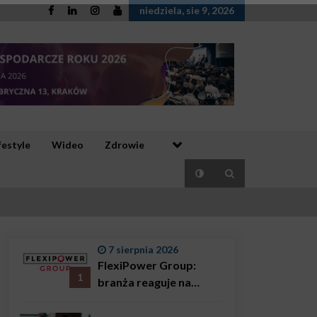
niedziela, sie 9, 2026
festyle
Wideo
Zdrowie
7 sierpnia 2026
FlexiPower Group:
1
branża reaguje na
sytuację gospodarczą