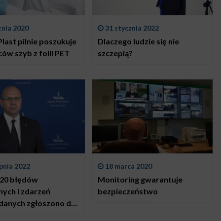
tnia 2020
31 stycznia 2022
last pilnie poszukuje
Dlaczego ludzie się nie
ów szyb z folii PET
szczepią?
pnia 2022
18 marca 2020
20 błędów
Monitoring gwarantuje
ych i zdarzeń
bezpieczeństwo
danych zgłoszono do
u Rzecznika Praw