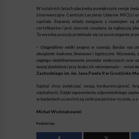
W ostatnich latach placówka powiększyła swoje świ
Interwencyjne Centrum Leczenia Udarów MICLU or
szpitala. Starania władz związane z rozwojem są d
certyfikatów i jest obecnie uważany za najlepszą 
Ta wysoka pozycja przekłada się na postrzeganie prze
– Osiągnęliśmy wielki progres w rozwoju. Bardzo nas cie
obciążenie: kadrowe, finansowe i logistyczne. Wyzwania, 
ciągłego niedofinansowania procedur medycznych oraz na
naszej działalności przy braku ich rekompensaty –
mówi
m
Zachodniego im. św. Jana Pawła II w Grodzisku M
Szpital chce zwiększać swoją konkurencyjność. An
szpitalnych. Dzięki zapewnieniu odpowiedniego zaple
w badaniach uczestniczą setki pacjentów rocznie, a 
Michał Woźniakowski
Podziel się: