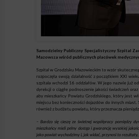
Samodzielny Publiczny Specjalistyczny Szpital Z
Mazowsza wśród publicznych placówek medyczny
Szpital w Grodzisku Mazowieckim to wzór skutecznego 
rozpoczęła swoją działalność z początkiem XXI wie
szpitala wchodzi 16 oddziałów. W jego nazwie już od 
dyrekcji o ciągłe podnoszenie jakości świadczeń oraz
aby mieszkańcy Powiatu Grodziskiego, który jest wł
miejscu bez konieczności dojazdów do innych miast. 
również z budżetu powiatu, który przeznacza pieniądz
– Bardzo się cieszę ze świetnej współpracy pomiędzy d
mieszkańcy mieli pełny dostęp i gwarancję wysokiej jakoś
jako powiat wychodzimy i, jak widać, przynosi to rezultaty