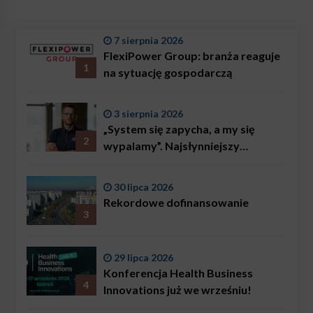
7 sierpnia 2026
FlexiPower Group: branża reaguje
1
na sytuację gospodarczą
3 sierpnia 2026
„System się zapycha, a my się
2
wypalamy”. Najsłynniejszy
ratownik w Polsce, Karol
Bączkowski, mówi wprost:
30 lipca 2026
problemem są nie tylko choroby
Rekordowe dofinansowanie
3
29 lipca 2026
Konferencja Health Business
4
Innovations już we wrześniu!