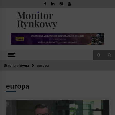
Skip
to
content
Monitor
Zaufana redakcja. Rzetelna prasa.
Rynkowy
Strona główna
europa
europa