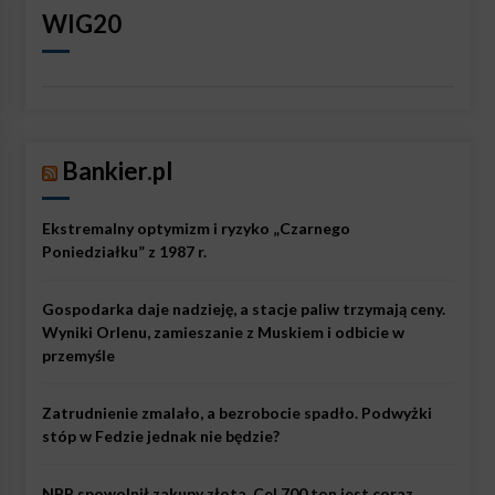
WIG20
Bankier.pl
Ekstremalny optymizm i ryzyko „Czarnego
Poniedziałku” z 1987 r.
Gospodarka daje nadzieję, a stacje paliw trzymają ceny.
Wyniki Orlenu, zamieszanie z Muskiem i odbicie w
przemyśle
Zatrudnienie zmalało, a bezrobocie spadło. Podwyżki
stóp w Fedzie jednak nie będzie?
NBP spowolnił zakupy złota. Cel 700 ton jest coraz