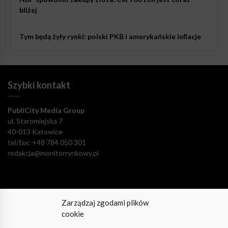
bliżej
Tym będą żyły rynki: polski PKB i amerykańskie inflacje
Szybki kontakt
PubliCity Media Group
ul. Staromiejska 7
40-013 Katowice
tel/fax: +48 784 050 301
redakcja@monitorrynkowy.pl
Zarządzaj zgodami plików
Pozostańmy w kontakcie!
cookie