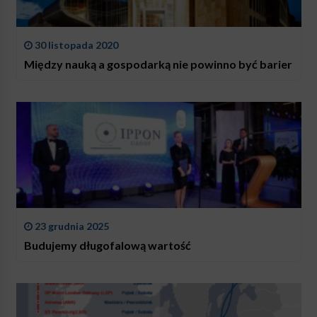
30 listopada 2020
Między nauką a gospodarką nie powinno być barier
23 grudnia 2025
Budujemy długofalową wartość