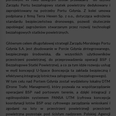
Zarządu Portu bezzałogowy statek powietrzny dedykowany i
zaprojektowany na potrzeby Portu Gdynia. Z kolei umowa
podpisana z firmą Terra Hexen Sp. z o.o., dotycząca wdrożenia
standardu bezpieczeństwa dronowego, pozwoli skutecznie
zapobiegać zagrożeniom stwarzanym przez rozwój technologii
bezzałogowych statków powietrznych.
Głównym celem długofalowej strategii Zarządu Morskiego Portu
Gdynia S.A. jest zbudowanie w Porcie Gdynia zintegrowanego,
bezpiecznego środowiska, dla wszystkich użytkowników
przestrzeni powietrznej, do przeprowadzenia operacji BSP (
Bezzałogowe Statki Powietrzne), a co za tym idzie rozwoju usług
w myśl koncepcji U-Space (koncepcja ta zakłada bezpieczną i
efektywną integrację lotnictwa załogowego i bezzałogowego).
W tym celu nad Portem Gdynia został wydzielony lokalny DTM
(Drone Trafic Managment), który pozwala na współzarządzanie
operacjami BSP nad portowym terenie, a dzięki integracji z
ogólnopolskim systemem PANSA UTM (cyfrowa koncepcja
koordynacji lotów BSP oraz cyfrowego zarządzania wnioskami i
zgodami na loty w przestrzeni powietrznej) przestrzeń
powietrzna pozostaje pod ścisłym nadzorem Polskiej Agencji