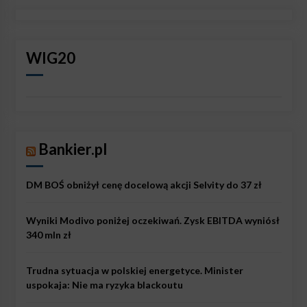
WIG20
Bankier.pl
DM BOŚ obniżył cenę docelową akcji Selvity do 37 zł
Wyniki Modivo poniżej oczekiwań. Zysk EBITDA wyniósł
340 mln zł
Trudna sytuacja w polskiej energetyce. Minister
uspokaja: Nie ma ryzyka blackoutu