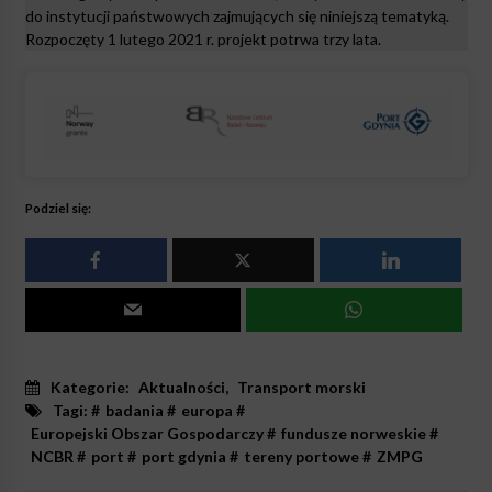
do instytucji państwowych zajmujących się niniejszą tematyką.
Rozpoczęty 1 lutego 2021 r. projekt potrwa trzy lata.
Podziel się:
Kategorie:
Aktualności
,
Transport morski
Tagi: #
badania
#
europa
#
Europejski Obszar Gospodarczy
#
fundusze norweskie
#
NCBR
#
port
#
port gdynia
#
tereny portowe
#
ZMPG