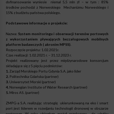
dofinansowanie wyniesie niemal 5,5 mln zł – w tym : 85%
środków pochodzi z Norweskiego Mechanizmu Norweskiego i
15% z budżetu państwa polskiego.
Podstawowe informacje o projekcie:
Nazwa:
System monitoringu i obserwacji terenów portowych
z wykorzystaniem pływających bezzałogowych mobilnych
platform badawczych ( akronim MPSS)
.
Rozpoczęcie projektu: 1.02.2021r.
Czas realizacji: 1.02.2021 r. – 31.12.2023 r.
Projekt realizowany jest przez międzynarodowe konsorcjum
składające się z 5 pięciu podmiotów:
1.
Zarząd Morskiego Portu Gdynia S.A. jako lider
2.
Politechnika Gdańska (partner)
3.
Uniwersytet Morski (partner)
4.
Norwegian Institute of Water Research (partner)
5.
Miros AS. (partner)
ZMPG-a S.A. realizując strategię ukierunkowaną na eko i smart
port jest liderem w rozwijaniu technologii dronowej w obszarze
portowym. W roku ubiegłym został przekazany do użytku