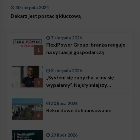
30 sierpnia 2024
Dekarz jest postacią kluczową
7 sierpnia 2026
FlexiPower Group: branża reaguje
1
na sytuację gospodarczą
3 sierpnia 2026
„System się zapycha, a my się
2
wypalamy”. Najsłynniejszy
ratownik w Polsce, Karol
Bączkowski, mówi wprost:
30 lipca 2026
problemem są nie tylko choroby
Rekordowe dofinansowanie
3
29 lipca 2026