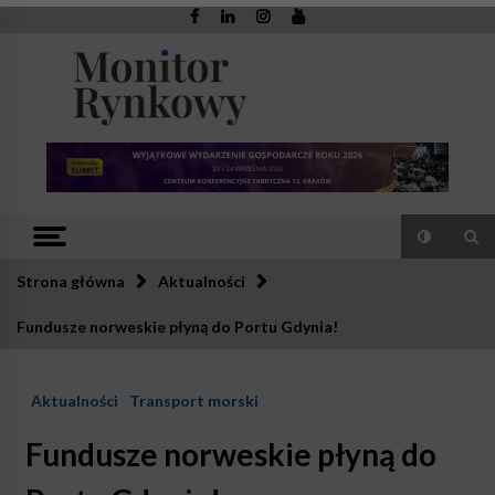
Skip
to
content
Monitor
Zaufana redakcja. Rzetelna prasa.
Rynkowy
Strona główna
Aktualności
Fundusze norweskie płyną do Portu Gdynia!
Aktualności
Transport morski
Fundusze norweskie płyną do