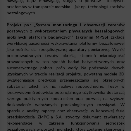
nawigacji, bądź e-nawigacji, stojący u podstaw kolejnych
przełomów w transporcie morskim – jak np. technologii statków
bezzałogowych.
Projekt pn.: „System monitoringu i obserwacji terenów
portowych z wykorzystaniem pływających bezzałogowych
mobilnych platform badawczych” (akronim MPSS)
zakłada
weryfikację zasadności wykorzystania platformy bezzałogowej
jako nośnika dla specjalistycznej aparatury pomiarowej. Wyniki
przeprowadzanych testów określą stopnień miarodajności
prowadzonych w ten sposób badań batymetrycznych oraz
automatycznego poboru prób wody. Na podstawie danych
uzyskanych w trakcie realizacji projektu, powstaną modele 3D
uwzględniające predykcję przemieszczania się określonych
substancji takich jak np. rozlewy ropopochodne. Testy w
rzeczywistym środowisku potencjalnego użytkownika dostarczą
szeregu praktycznych spostrzeżeń oraz pozwolą na szybsze
doskonalenie wdrażanych proekologicznych rozwiązań. W
oparciu o analizy, raporty oraz obserwację, w końcowej fazie
przedsięwzięcia ZMPG-a S.A. stworzy dokument zawierający
rekomendacje w zakresie funkcjonowania jednostek
bezzałogowych w portach morskich, który zostanie skierowany