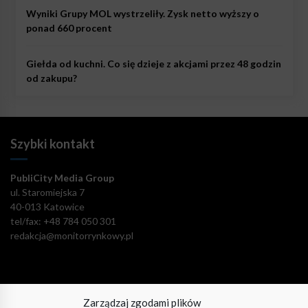
Wyniki Grupy MOL wystrzeliły. Zysk netto wyższy o
ponad 660 procent
Giełda od kuchni. Co się dzieje z akcjami przez 48 godzin
od zakupu?
Szybki kontakt
PubliCity Media Group
ul. Staromiejska 7
40-013 Katowice
tel/fax: +48 784 050 301
redakcja@monitorrynkowy.pl
Zarządzaj zgodami plików
Pozostańmy w kontakcie!