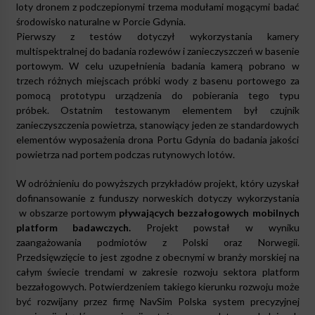
loty dronem z podczepionymi trzema modułami mogącymi badać
środowisko naturalne w Porcie Gdynia.
Pierwszy z testów dotyczył wykorzystania kamery
multispektralnej do badania rozlewów i zanieczyszczeń w basenie
portowym. W celu uzupełnienia badania kamerą pobrano w
trzech różnych miejscach próbki wody z basenu portowego za
pomocą prototypu urządzenia do pobierania tego typu
próbek. Ostatnim testowanym elementem był czujnik
zanieczyszczenia powietrza, stanowiący jeden ze standardowych
elementów wyposażenia drona Portu Gdynia do badania jakości
powietrza nad portem podczas rutynowych lotów.
W odróżnieniu do powyższych przykładów projekt, który uzyskał
dofinansowanie z funduszy norweskich dotyczy wykorzystania
w obszarze portowym
pływających bezzałogowych mobilnych
platform badawczych.
Projekt powstał w wyniku
zaangażowania podmiotów z Polski oraz Norwegii.
Przedsięwzięcie to jest zgodne z obecnymi w branży morskiej na
całym świecie trendami w zakresie rozwoju sektora platform
bezzałogowych. Potwierdzeniem takiego kierunku rozwoju może
być rozwijany przez firmę NavSim Polska system precyzyjnej