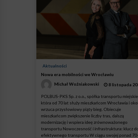
Aktualności
Nowa era mobilności we Wrocławiu
Michał Woźniakowski
8 listopada 20
POLBUS-PKS Sp. z o.o., spółka transportu miejskie
która od 70 lat służy mieszkańcom Wrocławia i okol
wrzuca przysłowiowy piąty bieg. Obiecuje
mieszkańcom zwiększenie liczby tras, dalszą
modernizację i wspiera ideę zrównoważonego
transportu Nowoczesność i infrastruktura: klucz d
efektywnego transportu W ciągu swojej ponad 70