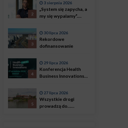
3 sierpnia 2026
„System się zapycha, a
2
my się wypalamy”.
Najsłynniejszy ratownik
w Polsce, Karol
30 lipca 2026
Bączkowski, mówi
Rekordowe
wprost: problemem są
3
dofinansowanie
nie tylko choroby
29 lipca 2026
Konferencja Health
4
Business Innovations
już we wrześniu!
27 lipca 2026
Wszystkie drogi
5
prowadzą do…
Krakowa!