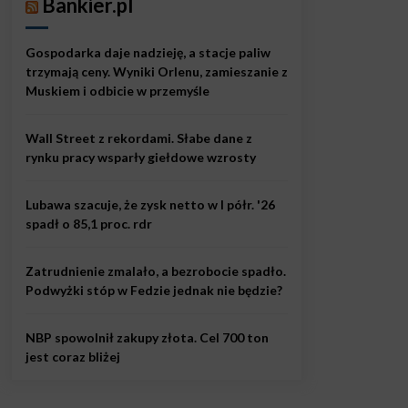
Bankier.pl
Gospodarka daje nadzieję, a stacje paliw
trzymają ceny. Wyniki Orlenu, zamieszanie z
Muskiem i odbicie w przemyśle
Wall Street z rekordami. Słabe dane z
rynku pracy wsparły giełdowe wzrosty
Lubawa szacuje, że zysk netto w I półr. '26
spadł o 85,1 proc. rdr
Zatrudnienie zmalało, a bezrobocie spadło.
Podwyżki stóp w Fedzie jednak nie będzie?
NBP spowolnił zakupy złota. Cel 700 ton
jest coraz bliżej