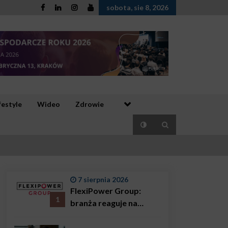
sobota, sie 8, 2026
festyle
Wideo
Zdrowie
7 sierpnia 2026
FlexiPower Group:
1
branża reaguje na
sytuację gospodarczą