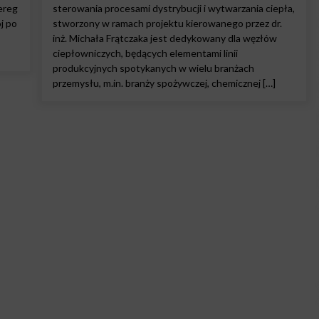
zereg
sterowania procesami dystrybucji i wytwarzania ciepła,
j po
stworzony w ramach projektu kierowanego przez dr.
inż. Michała Frątczaka jest dedykowany dla węzłów
ciepłowniczych, będących elementami linii
produkcyjnych spotykanych w wielu branżach
przemysłu, m.in. branży spożywczej, chemicznej […]