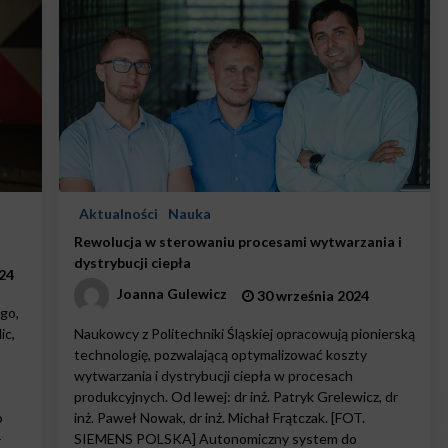
Aktualności
Nauka
Rewolucja w sterowaniu procesami wytwarzania i
dystrybucji ciepła
24
Joanna Gulewicz
30 września 2024
go,
ic,
Naukowcy z Politechniki Śląskiej opracowują pionierską
technologię, pozwalającą optymalizować koszty
wytwarzania i dystrybucji ciepła w procesach
produkcyjnych. Od lewej: dr inż. Patryk Grelewicz, dr
o
inż. Paweł Nowak, dr inż. Michał Frątczak. [FOT.
-
SIEMENS POLSKA] Autonomiczny system do