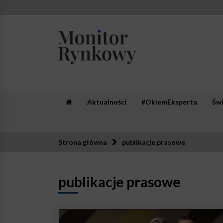
Skip
to
content
Monitor Rynkowy
Zaufana redakcja. Rzetelna prasa.
Aktualności
#OkiemEksperta
Św
Strona główna
publikacje prasowe
publikacje prasowe