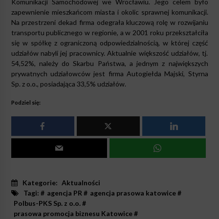
Komunikacji Samochodowej we Wrocławiu. Jego celem było
zapewnienie mieszkańcom miasta i okolic sprawnej komunikacji.
Na przestrzeni dekad firma odegrała kluczową rolę w rozwijaniu
transportu publicznego w regionie, a w 2001 roku przekształciła
się w spółkę z ograniczoną odpowiedzialnością, w której część
udziałów nabyli jej pracownicy. Aktualnie większość udziałów, tj.
54,52%, należy do Skarbu Państwa, a jednym z największych
prywatnych udziałowców jest firma Autogiełda Majski, Styrna
Sp. z o.o., posiadająca 33,5% udziałów.
Podziel się:
Kategorie:
Aktualności
Tagi: #
agencja PR
#
agencja prasowa katowice
#
Polbus-PKS Sp. z o.o.
#
prasowa promocja biznesu Katowice
#