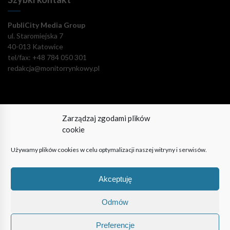
PubliCity Media Group
ul. Staromiejska 7
40-013 Katowice
tel/fax: +48 784 050 301
redakcja@monitorrynkowy.pl
Zarządzaj zgodami plików
Pozostańmy w kontakcie!
cookie
Używamy plików cookies w celu optymalizacji naszej witryny i serwisów.
Akceptuję
© PubliCity Media Group 2009-2024. Wszystkie prawa
zastrzeżone. Korzystanie z portalu oznacza akceptację polityki
Odmów
prywatności.
Preferencje
| Reklama
| O nas
| Polityka prywatności
| Regulamin