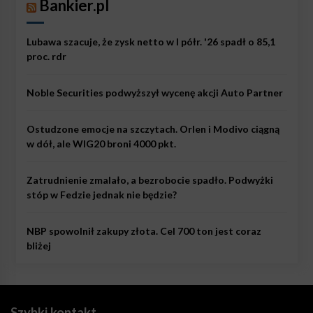
Bankier.pl
Lubawa szacuje, że zysk netto w I półr. '26 spadł o 85,1
proc. rdr
Noble Securities podwyższył wycenę akcji Auto Partner
Ostudzone emocje na szczytach. Orlen i Modivo ciągną
w dół, ale WIG20 broni 4000 pkt.
Zatrudnienie zmalało, a bezrobocie spadło. Podwyżki
stóp w Fedzie jednak nie będzie?
NBP spowolnił zakupy złota. Cel 700 ton jest coraz
bliżej
Szybki kontakt