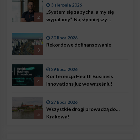
3 sierpnia 2026
„System się zapycha, a my się
2
wypalamy”. Najsłynniejszy
ratownik w Polsce, Karol
Bączkowski, mówi wprost:
30 lipca 2026
problemem są nie tylko choroby
Rekordowe dofinansowanie
3
29 lipca 2026
Konferencja Health Business
4
Innovations już we wrześniu!
27 lipca 2026
Wszystkie drogi prowadzą do…
5
Krakowa!