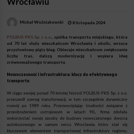
Wrocławiu
Michał Woźniakowski
8 listopada 2024
POLBUS-PKS Sp. z o.o.
, spółka transportu miejskiego, która
od 70 lat służy mieszkańcom Wrocławia i okolic, wrzuca
przysłowiowy piąty bieg. Obiecuje mieszkańcom zwiększenie
liczby tras, dalszą modernizację i wspiera ideę
zrównoważonego transportu
Nowoczesność i infrastruktura: klucz do efektywnego
transportu
W ciągu swojej ponad 70-letniej historii POLBUS-PKS Sp. z o.o.
przeszedł szereg transformacji, w tym szczególnie dynamiczny
rozwój po 1989 roku. Przezwyciężając trudności związane z
przeobrażeniem ustrojowym w latach 90., firma zdołała
wykorzystać swoje zasoby do budowy nowoczesnego dworca
autobusowego w samym sercu Wrocławia, który stał się
kluczowym elementem transportowej infrastruktury regionu.