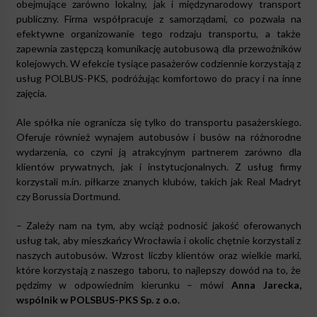
obejmujące zarówno lokalny, jak i międzynarodowy transport
publiczny. Firma współpracuje z samorządami, co pozwala na
efektywne organizowanie tego rodzaju transportu, a także
zapewnia zastępczą komunikację autobusową dla przewoźników
kolejowych. W efekcie tysiące pasażerów codziennie korzystają z
usług POLBUS-PKS, podróżując komfortowo do pracy i na inne
zajęcia.
Ale spółka nie ogranicza się tylko do transportu pasażerskiego.
Oferuje również wynajem autobusów i busów na różnorodne
wydarzenia, co czyni ją atrakcyjnym partnerem zarówno dla
klientów prywatnych, jak i instytucjonalnych. Z usług firmy
korzystali m.in. piłkarze znanych klubów, takich jak Real Madryt
czy Borussia Dortmund.
– Zależy nam na tym, aby wciąż podnosić jakość oferowanych
usług tak, aby mieszkańcy Wrocławia i okolic chętnie korzystali z
naszych autobusów. Wzrost liczby klientów oraz wielkie marki,
które korzystają z naszego taboru, to najlepszy dowód na to, że
pędzimy w odpowiednim kierunku – mówi
Anna Jarecka,
wspólnik w POLSBUS-PKS Sp. z o.o.