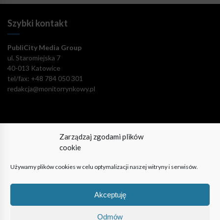
Szybki kontakt
PubliCity Media Group
ul. Staromiejska 7
40-013 Katowice
tel/fax: +48 784 050 301
redakcja@monitorrynkowy.pl
Zarządzaj zgodami plików
Pozostańmy w kontakcie!
cookie
Używamy plików cookies w celu optymalizacji naszej witryny i serwisów.
Akceptuję
© PubliCity Media Group 2009-2024. Wszystkie prawa
zastrzeżone. Korzystanie z portalu oznacza akceptację polityki
Odmów