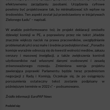
efektywnemu zarządzaniu zasobami. Urządzenia cyfrowe
powinny być projektowane tak, by minimalizować ich wpływ na
środowisko. Ten aspekt został już przedstawiony w inicjatywach
Zielonego Ładu” – napisali.
W analizie poinformowano też, że projekt deklaracji omówiło
dziewięć komisji w PE, a poprawiony przez nie tekst „kładzie
znacznie większy nacisk na prawa pracowników, uwzględnianie
problematyki płci oraz małe i średnie przedsiębiorstwa”. „Ponadto
komisje wyraźnie odnoszą się do kwestii wolności mediów, zakazu
cenzury i masowej inwigilacji, a także zwiększenia kontroli
użytkowników nad własnymi danymi osobowymi i zasadą
zrównoważonego rozwoju. Zmieniona wersja projektu
zawierająca poprawki Parlamentu będzie teraz przedmiotem
negocjacji z Radą i Komisją. Oczekuje się, że po osiągnięciu
porozumienia ostateczny tekst zostanie podpisany w
późniejszym terminie w 2022 r.” – podsumowano.
Źródło informacji: EuroPAP News
Podziel się: