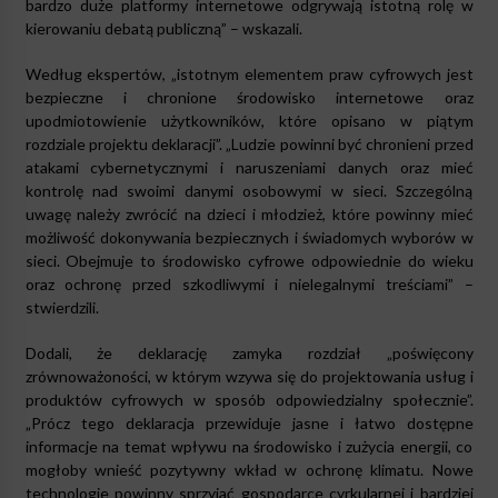
bardzo duże platformy internetowe odgrywają istotną rolę w
kierowaniu debatą publiczną” – wskazali.
Według ekspertów, „istotnym elementem praw cyfrowych jest
bezpieczne i chronione środowisko internetowe oraz
upodmiotowienie użytkowników, które opisano w piątym
rozdziale projektu deklaracji”. „Ludzie powinni być chronieni przed
atakami cybernetycznymi i naruszeniami danych oraz mieć
kontrolę nad swoimi danymi osobowymi w sieci. Szczególną
uwagę należy zwrócić na dzieci i młodzież, które powinny mieć
możliwość dokonywania bezpiecznych i świadomych wyborów w
sieci. Obejmuje to środowisko cyfrowe odpowiednie do wieku
oraz ochronę przed szkodliwymi i nielegalnymi treściami” –
stwierdzili.
Dodali, że deklarację zamyka rozdział „poświęcony
zrównoważoności, w którym wzywa się do projektowania usług i
produktów cyfrowych w sposób odpowiedzialny społecznie”.
„Prócz tego deklaracja przewiduje jasne i łatwo dostępne
informacje na temat wpływu na środowisko i zużycia energii, co
mogłoby wnieść pozytywny wkład w ochronę klimatu. Nowe
technologie powinny sprzyjać gospodarce cyrkularnej i bardziej