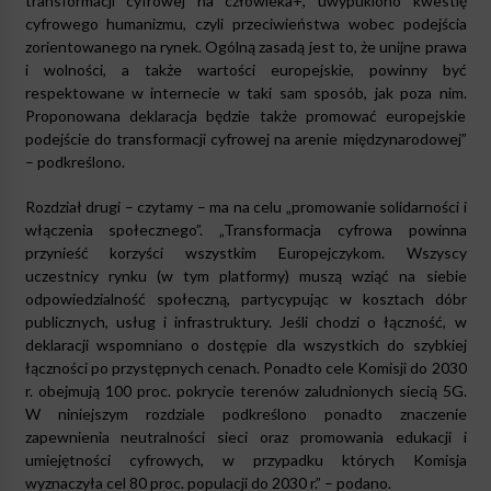
transformacji cyfrowej na człowieka+, uwypuklono kwestię
cyfrowego humanizmu, czyli przeciwieństwa wobec podejścia
zorientowanego na rynek. Ogólną zasadą jest to, że unijne prawa
i wolności, a także wartości europejskie, powinny być
respektowane w internecie w taki sam sposób, jak poza nim.
Proponowana deklaracja będzie także promować europejskie
podejście do transformacji cyfrowej na arenie międzynarodowej”
– podkreślono.
Rozdział drugi – czytamy – ma na celu „promowanie solidarności i
włączenia społecznego”. „Transformacja cyfrowa powinna
przynieść korzyści wszystkim Europejczykom. Wszyscy
uczestnicy rynku (w tym platformy) muszą wziąć na siebie
odpowiedzialność społeczną, partycypując w kosztach dóbr
publicznych, usług i infrastruktury. Jeśli chodzi o łączność, w
deklaracji wspomniano o dostępie dla wszystkich do szybkiej
łączności po przystępnych cenach. Ponadto cele Komisji do 2030
r. obejmują 100 proc. pokrycie terenów zaludnionych siecią 5G.
W niniejszym rozdziale podkreślono ponadto znaczenie
zapewnienia neutralności sieci oraz promowania edukacji i
umiejętności cyfrowych, w przypadku których Komisja
wyznaczyła cel 80 proc. populacji do 2030 r.” – podano.