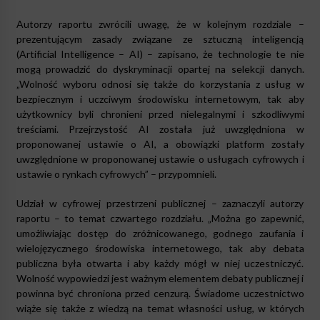
Autorzy raportu zwrócili uwagę, że w kolejnym rozdziale –
prezentującym zasady związane ze sztuczną inteligencją
(Artificial Intelligence – AI) – zapisano, że technologie te nie
mogą prowadzić do dyskryminacji opartej na selekcji danych.
„Wolność wyboru odnosi się także do korzystania z usług w
bezpiecznym i uczciwym środowisku internetowym, tak aby
użytkownicy byli chronieni przed nielegalnymi i szkodliwymi
treściami. Przejrzystość AI została już uwzględniona w
proponowanej ustawie o AI, a obowiązki platform zostały
uwzględnione w proponowanej ustawie o usługach cyfrowych i
ustawie o rynkach cyfrowych” – przypomnieli.
Udział w cyfrowej przestrzeni publicznej – zaznaczyli autorzy
raportu – to temat czwartego rozdziału. „Można go zapewnić,
umożliwiając dostęp do zróżnicowanego, godnego zaufania i
wielojęzycznego środowiska internetowego, tak aby debata
publiczna była otwarta i aby każdy mógł w niej uczestniczyć.
Wolność wypowiedzi jest ważnym elementem debaty publicznej i
powinna być chroniona przed cenzurą. Świadome uczestnictwo
wiąże się także z wiedzą na temat własności usług, w których