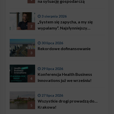
na sytuację gospodarczą
3 sierpnia 2026
„System się zapycha, a my się
2
wypalamy”. Najsłynniejszy
ratownik w Polsce, Karol
Bączkowski, mówi wprost:
30 lipca 2026
problemem są nie tylko choroby
Rekordowe dofinansowanie
3
29 lipca 2026
Konferencja Health Business
4
Innovations już we wrześniu!
27 lipca 2026
Wszystkie drogi prowadzą do…
5
Krakowa!