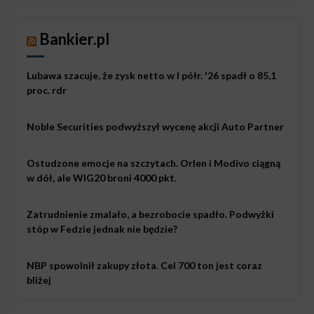
Bankier.pl
Lubawa szacuje, że zysk netto w I półr. '26 spadł o 85,1
proc. rdr
Noble Securities podwyższył wycenę akcji Auto Partner
Ostudzone emocje na szczytach. Orlen i Modivo ciągną
w dół, ale WIG20 broni 4000 pkt.
Zatrudnienie zmalało, a bezrobocie spadło. Podwyżki
stóp w Fedzie jednak nie będzie?
NBP spowolnił zakupy złota. Cel 700 ton jest coraz
bliżej