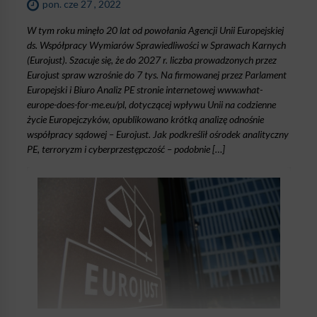
pon. cze 27 , 2022
W tym roku minęło 20 lat od powołania Agencji Unii Europejskiej
ds. Współpracy Wymiarów Sprawiedliwości w Sprawach Karnych
(Eurojust). Szacuje się, że do 2027 r. liczba prowadzonych przez
Eurojust spraw wzrośnie do 7 tys. Na firmowanej przez Parlament
Europejski i Biuro Analiz PE stronie internetowej www.what-
europe-does-for-me.eu/pl, dotyczącej wpływu Unii na codzienne
życie Europejczyków, opublikowano krótką analizę odnośnie
współpracy sądowej – Eurojust. Jak podkreślił ośrodek analityczny
PE, terroryzm i cyberprzestępczość – podobnie […]