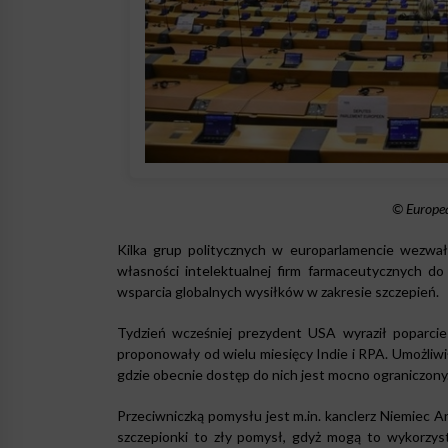
© Europea
Kilka grup politycznych w europarlamencie wezwa
własności intelektualnej firm farmaceutycznych d
wsparcia globalnych wysiłków w zakresie szczepień.
Tydzień wcześniej prezydent USA wyraził poparcie
proponowały od wielu miesięcy Indie i RPA. Umożliw
gdzie obecnie dostęp do nich jest mocno ograniczony
Przeciwniczką pomysłu jest m.in. kanclerz Niemiec 
szczepionki to zły pomysł, gdyż mogą to wykorzyst