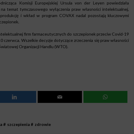
nicząca Komisji Europejskiej Ursula von der Leyen powiedziała
” na temat tymczasowego wyłączenia praw własności intelektualnej,
ą produkcję i wkład w program COVAX nadal pozostają kluczowymi
czepionek.
telektualnej firm farmaceutycznych do szczepionek przeciw Covid-19
0 czerwca. Wszelkie decyzje dotyczące zrzeczenia się praw własności
Światowej Organizacji Handlu (WTO).
ia
#
szczepienia
#
zdrowie