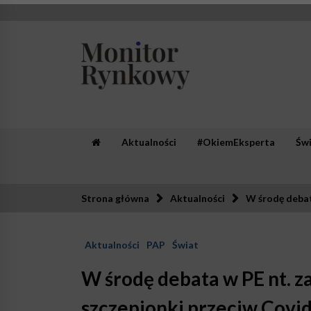
Skip
to
content
Monitor Rynkowy
Zaufana redakcja. Rzetelna prasa.
Aktualności
#OkiemEksperta
Św
Strona główna
Aktualności
W środę debat
Aktualności
PAP
Świat
W środę debata w PE nt. 
szczepionki przeciw Covi