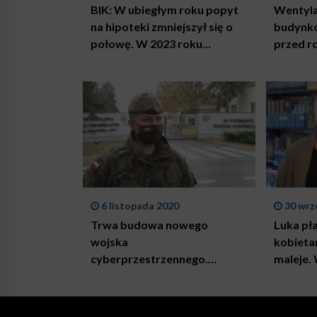
BIK: W ubiegłym roku popyt
Wentyla
na hipoteki zmniejszył się o
budynkó
połowę. W 2023 roku
przed r
spodziewany jest kolejny
się kor
duży spadek
apelują 
projek
6 listopada 2020
30 wrz
Trwa budowa nowego
Luka pł
wojska
kobieta
cyberprzestrzennego.
maleje.
Wzoruje się na amerykańskiej
może po
cyberarmii
najmniej