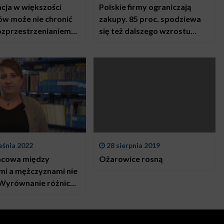
cja w większości
Polskie firmy ograniczają
w może nie chronić
zakupy. 85 proc. spodziewa
ozprzestrzenianiem
się też dalszego wzrostu
onawirusa. Naukowcy
kosztów działalności
o zmiany w filozofii
towania budynków
eśnia 2022
28 sierpnia 2019
acowa między
Ożarowice rosną
mi a mężczyznami nie
 Wyrównanie różnic
trwać jeszcze co
 130 lat