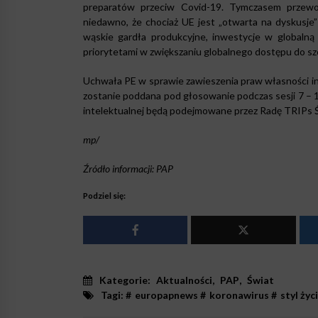
preparatów przeciw Covid-19. Tymczasem przewod
niedawno, że chociaż UE jest „otwarta na dyskusje
wąskie gardła produkcyjne, inwestycje w globaln
priorytetami w zwiększaniu globalnego dostępu do sz
Uchwała PE w sprawie zawieszenia praw własności in
zostanie poddana pod głosowanie podczas sesji 7 – 1
intelektualnej będą podejmowane przez Radę TRIPs 
mp/
Źródło informacji: PAP
Podziel się:
Kategorie:
Aktualności
,
PAP
,
Świat
Tagi: #
europapnews
#
koronawirus
#
styl życ