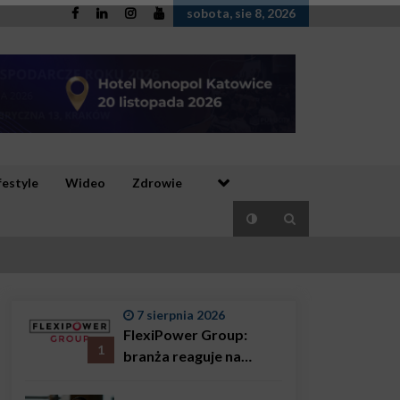
sobota, sie 8, 2026
festyle
Wideo
Zdrowie
7 sierpnia 2026
FlexiPower Group:
1
branża reaguje na
sytuację gospodarczą