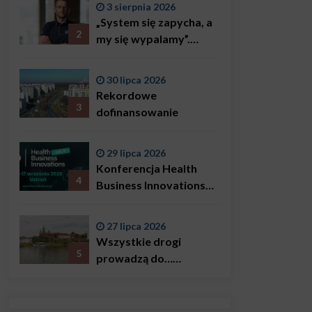
3 sierpnia 2026
„System się zapycha, a
2
my się wypalamy”.
Najsłynniejszy ratownik
w Polsce, Karol
30 lipca 2026
Bączkowski, mówi
Rekordowe
wprost: problemem są
3
dofinansowanie
nie tylko choroby
29 lipca 2026
Konferencja Health
4
Business Innovations
już we wrześniu!
27 lipca 2026
Wszystkie drogi
5
prowadzą do…
Krakowa!