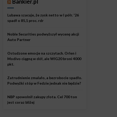
Bankier.pl
Lubawa szacuje, że zysk netto w I półr. '26
spadł o 85,1 proc. rdr
Noble Securities podwyższył wycenę akcji
Auto Partner
Ostudzone emocje na szczytach. Orlen i
Modivo ciągną w dół, ale WIG20 broni 4000
pkt.
Zatrudnienie zmalało, a bezrobocie spadło.
Podwyżki stóp w Fedzie jednak nie będzie?
NBP spowolnił zakupy złota. Cel 700 ton
jest coraz bliżej