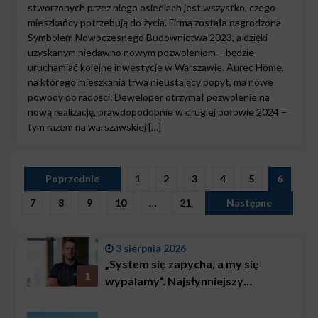
stworzonych przez niego osiedlach jest wszystko, czego
mieszkańcy potrzebują do życia. Firma została nagrodzona
Symbolem Nowoczesnego Budownictwa 2023, a dzięki
uzyskanym niedawno nowym pozwoleniom – będzie
uruchamiać kolejne inwestycje w Warszawie. Aurec Home,
na którego mieszkania trwa nieustający popyt, ma nowe
powody do radości. Deweloper otrzymał pozwolenie na
nową realizację, prawdopodobnie w drugiej połowie 2024 –
tym razem na warszawskiej […]
Stronicowanie
Poprzednie
1
2
3
4
5
6
wpisów
7
8
9
10
…
21
Następne
3 sierpnia 2026
„System się zapycha, a my się
1
wypalamy”. Najsłynniejszy
ratownik w Polsce, Karol
Bączkowski, mówi wprost: