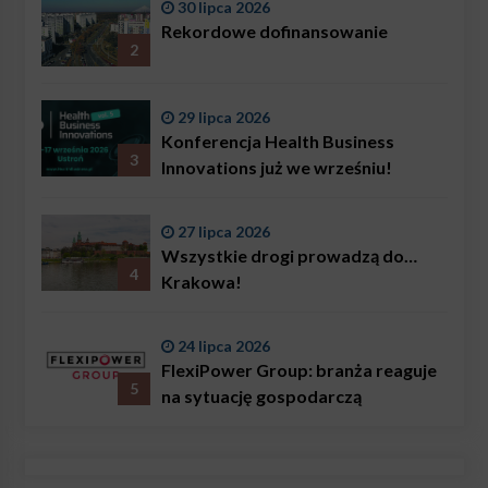
30 lipca 2026
problemem są nie tylko choroby
Rekordowe dofinansowanie
2
29 lipca 2026
Konferencja Health Business
3
Innovations już we wrześniu!
27 lipca 2026
Wszystkie drogi prowadzą do…
4
Krakowa!
24 lipca 2026
FlexiPower Group: branża reaguje
5
na sytuację gospodarczą