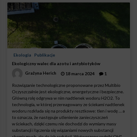
Ekologia
Publikacje
Ekologiczny walec dla azotu i antybiotyków
Grażyna Herich
18 marca 2024
1
Rozwiązanie technologiczne proponowane przez Multibio
Oczyszczalnie jest ekologiczne, energetyczne i bezpieczne.
Główną rolę odgrywa w nim nadtlenek wodoru H2O2. To
technologia, w której przereagowany ze ściekami nadtlenek
wodoru rozkłada się na produkty resztkowe: tlen i wodę … a
to oznacza, że następuje utlenienie zanieczyszczeń
w ściekach, dzięki czemu nie dochodzi do wymiany masy
substancji i łączenia się wiązaniami nowych substancji
chemicznych, ale do ich redukcji. Wytworzone rodniki OH*