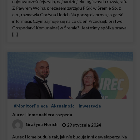
najnowocześniejszych, najbardziej ekologicznych rozwiązań.
Z Pawłem Wojną, prezesem zarządu PGK w Śremie Sp. z
o.o., rozmawia Grażyna Herich Na początek proszę o garść
informacji. Czym zajmuje się na co dzień Przedsiębiorstwo
Gospodarki Komunalnej w Śremie? Jesteśmy spółką prawa
[…]
#MonitorPoleca
Aktualności
Inwestycje
Aurec Home nabiera rozpędu
Grażyna Herich
29 stycznia 2024
Aurec Home buduje tak, jak nie budują inni deweloperzy. Na