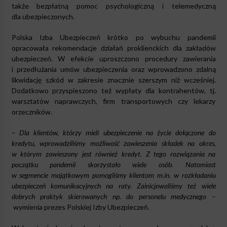
także bezpłatną pomoc psychologiczną i telemedyczną
dla ubezpieczonych.
Polska Izba Ubezpieczeń krótko po wybuchu pandemii
opracowała rekomendacje działań proklienckich dla zakładów
ubezpieczeń. W efekcie uproszczono procedury zawierania
i przedłużania umów ubezpieczenia oraz wprowadzono zdalną
likwidację szkód w zakresie znacznie szerszym niż wcześniej.
Dodatkowo przyspieszono też wypłaty dla kontrahentów, tj.
warsztatów naprawczych, firm transportowych czy lekarzy
orzeczników.
– Dla klientów, którzy mieli ubezpieczenie na życie dołączone do
kredytu, wprowadziliśmy możliwość zawieszenia składek na okres,
w którym zawieszony jest również kredyt. Z tego rozwiązania na
początku pandemii skorzystało wiele osób. Natomiast
w segmencie majątkowym pomogliśmy klientom m.in. w rozkładaniu
ubezpieczeń komunikacyjnych na raty. Zainicjowaliśmy też wiele
dobrych praktyk skierowanych np. do personelu medycznego
–
wymienia prezes Polskiej Izby Ubezpieczeń.