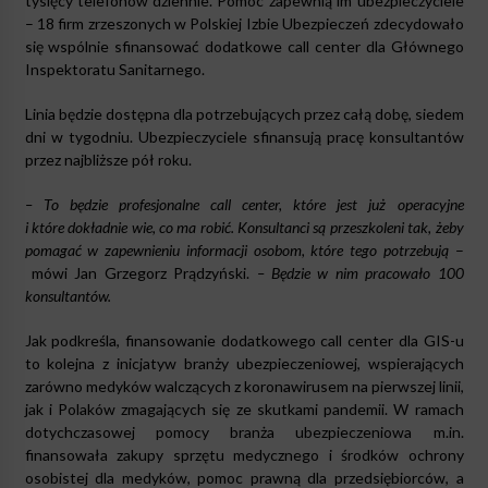
tysięcy telefonów dziennie. Pomoc zapewnią im ubezpieczyciele
– 18 firm zrzeszonych w Polskiej Izbie Ubezpieczeń zdecydowało
się wspólnie sfinansować dodatkowe call center dla Głównego
Inspektoratu Sanitarnego.
Linia będzie dostępna dla potrzebujących przez całą dobę, siedem
dni w tygodniu. Ubezpieczyciele sfinansują pracę konsultantów
przez najbliższe pół roku.
– To będzie profesjonalne call center, które jest już operacyjne
i które dokładnie wie, co ma robić. Konsultanci są przeszkoleni tak, żeby
pomagać w zapewnieniu informacji osobom, które tego potrzebują
–
mówi Jan Grzegorz Prądzyński.
– Będzie w nim pracowało 100
konsultantów.
Jak podkreśla, finansowanie dodatkowego call center dla GIS-u
to kolejna z inicjatyw branży ubezpieczeniowej, wspierających
zarówno medyków walczących z koronawirusem na pierwszej linii,
jak i Polaków zmagających się ze skutkami pandemii. W ramach
dotychczasowej pomocy branża ubezpieczeniowa m.in.
finansowała zakupy sprzętu medycznego i środków ochrony
osobistej dla medyków, pomoc prawną dla przedsiębiorców, a