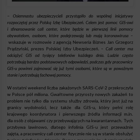
–
Osiemnastu ubezpieczycieli przystąpiło do wspólnej inicjatywy
rozpoczętej przez Polską Izbę Ubezpieczeń. Celem jest pomoc GIS-owi
i sfinansowanie call center, które będzie w pierwszej linii pomocy
obywatelom, osobom, które podejrzewają lub mają koronawirusa –
wskazuje w rozmowie z agencją Newseria Biznes Jan Grzegorz
Prądzyński, prezes Polskiej Izby Ubezpieczeń. –
Call center ma
odciążyć GIS od tysięcy telefonów każdego dnia. Ludzie często
potrzebują bardzo podstawowych odpowiedzi, podczas gdy pracownicy
GIS-u powinni zajmować się już tymi osobami, które są w poważnym
stanie i potrzebują fachowej pomocy.
W ostatni weekend liczba zakażonych SARS-CoV-2 przekroczyła
w Polsce pół miliona. Gwałtowne przyrosty nowych zakażeń to
problem nie tylko dla systemu służby zdrowia, który jest już na
granicy wydolności, lecz także dla GIS-u, który pełni rolę
krajowego koordynatora i pierwszego źródła informacji m.in.
dla osób z objawami czy przebywających na kwarantannach. Tych
przybywa lawinowo, dlatego infolinia GIS-u jest przeważnie
zajęta, a pracownicy call center fizycznie nie są w stanie obsłużyć