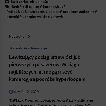
Kategorie:
Aktualności
Tagi: #
call center
#
koronawirus
#
Polska Izba Ubezpieczeń
#
pomoc
#
problemy społeczne
#
sanepid
#
ubezpieczyciele
#
zdrowie
Nastepne
Aktualności
Innowacje
Lewitujący pociąg przewiózł już
pierwszych pasażerów. W ciągu
najbliższych lat mogą ruszyć
komercyjne podróże hyperloopem
czw. lis 12 , 2020
[DEPESZA] Pierwsi pasażerowie podróżowali już w lewitującym
systemie Hyperloop. Virgin Hyperloop osiągnął prędkość 172