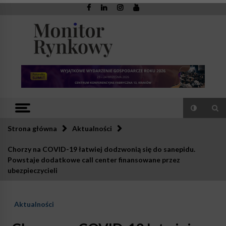
Skip
to
content
Monitor
Zaufana redakcja. Rzetelna prasa.
Rynkowy
Strona główna
Aktualności
Chorzy na COVID-19 łatwiej dodzwonią się do sanepidu.
Powstaje dodatkowe call center finansowane przez
ubezpieczycieli
Aktualności