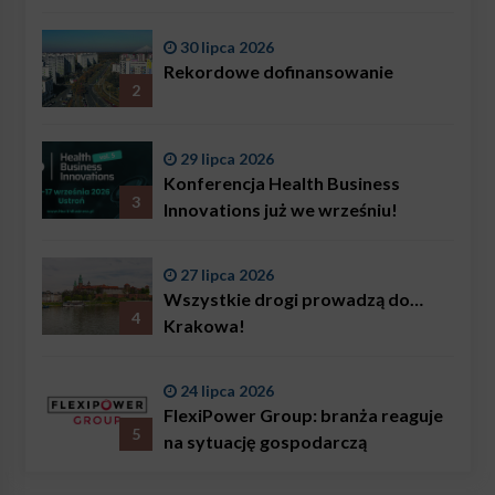
ratownik w Polsce, Karol
Bączkowski, mówi wprost:
30 lipca 2026
problemem są nie tylko choroby
Rekordowe dofinansowanie
2
29 lipca 2026
Konferencja Health Business
3
Innovations już we wrześniu!
27 lipca 2026
Wszystkie drogi prowadzą do…
4
Krakowa!
24 lipca 2026
FlexiPower Group: branża reaguje
5
na sytuację gospodarczą