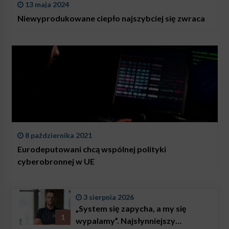
13 maja 2024
Niewyprodukowane ciepło najszybciej się zwraca
8 października 2021
Eurodeputowani chcą wspólnej polityki
cyberobronnej w UE
3 sierpnia 2026
„System się zapycha, a my się
1
wypalamy”. Najsłynniejszy