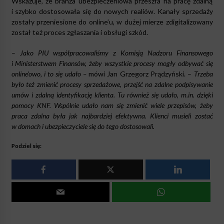
Wskazuje, że branża ubezpieczeniowa przeszła na pracę zdalną
i szybko dostosowała się do nowych realiów. Kanały sprzedaży
zostały przeniesione do online’u, w dużej mierze zdigitalizowany
został też proces zgłaszania i obsługi szkód.
–
Jako PIU współpracowaliśmy z Komisją Nadzoru Finansowego
i Ministerstwem Finansów, żeby wszystkie procesy mogły odbywać się
online’owo, i to się udało
–
mówi Jan Grzegorz Prądzyński. –
Trzeba
było też zmienić procesy sprzedażowe, przejść na zdalne podpisywanie
umów i zdalną
identyfikację
klienta. Tu również się udało, m.in. dzięki
pomocy KNF. Wspólnie udało nam się zmienić wiele przepisów, żeby
praca zdalna była jak najbardziej efektywna. Klienci musieli zostać
w domach i ubezpieczyciele się do tego dostosowali.
Podziel się: