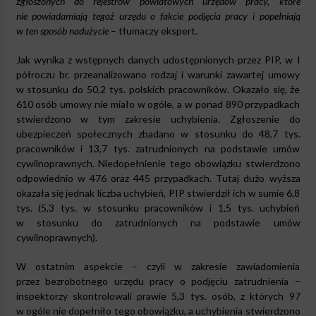
zgłoszonych do rejestrów powiatowych urzędów pracy, które
nie powiadamiają tegoż urzędu o fakcie podjęcia pracy i popełniają
w ten sposób nadużycie
– tłumaczy ekspert.
Jak wynika z wstępnych danych udostępnionych przez PIP, w I
półroczu br. przeanalizowano rodzaj i warunki zawartej umowy
w stosunku do 50,2 tys. polskich pracowników. Okazało się, że
610 osób umowy nie miało w ogóle, a w ponad 890 przypadkach
stwierdzono w tym zakresie uchybienia. Zgłoszenie do
ubezpieczeń społecznych zbadano w stosunku do 48,7 tys.
pracowników i 13,7 tys. zatrudnionych na podstawie umów
cywilnoprawnych. Niedopełnienie tego obowiązku stwierdzono
odpowiednio w 476 oraz 445 przypadkach. Tutaj dużo wyższa
okazała się jednak liczba uchybień, PIP stwierdził ich w sumie 6,8
tys. (5,3 tys. w stosunku pracowników i 1,5 tys. uchybień
w stosunku do zatrudnionych na podstawie umów
cywilnoprawnych).
W ostatnim aspekcie – czyli w zakresie zawiadomienia
przez bezrobotnego urzędu pracy o podjęciu zatrudnienia –
inspektorzy skontrolowali prawie 5,3 tys. osób, z których 97
w ogóle nie dopełniło tego obowiązku, a uchybienia stwierdzono