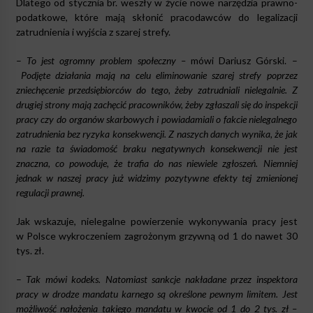
Dlatego od stycznia br. weszły w życie nowe narzędzia prawno-
podatkowe, które mają skłonić pracodawców do legalizacji
zatrudnienia i wyjścia z szarej strefy.
–
To jest ogromny problem społeczny –
mówi Dariusz Górski. –
Podjęte działania mają na celu eliminowanie szarej strefy poprzez
zniechęcenie przedsiębiorców do tego, żeby zatrudniali nielegalnie. Z
drugiej strony mają zachęcić pracowników, żeby zgłaszali się do inspekcji
pracy czy do organów skarbowych i powiadamiali o fakcie nielegalnego
zatrudnienia bez ryzyka konsekwencji. Z naszych danych wynika, że jak
na razie ta świadomość braku negatywnych konsekwencji nie jest
znaczna, co powoduje, że trafia do nas niewiele zgłoszeń. Niemniej
jednak w naszej pracy już widzimy pozytywne efekty tej zmienionej
regulacji prawnej.
Jak wskazuje, nielegalne powierzenie wykonywania pracy jest
w Polsce wykroczeniem zagrożonym grzywną od 1 do nawet 30
tys. zł.
–
Tak mówi kodeks. Natomiast sankcje nakładane przez inspektora
pracy w drodze mandatu karnego są określone pewnym limitem. Jest
możliwość nałożenia takiego mandatu w kwocie od 1 do 2 tys. zł –