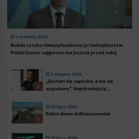
5 września 2022
Rośnie ryzyko niewypłacalności przedsiębiorstw.
Polski biznes najgorsze ma jeszcze przed sobą
3 sierpnia 2026
„System się zapycha, a my się
1
wypalamy”. Najsłynniejszy
ratownik w Polsce, Karol
Bączkowski, mówi wprost:
30 lipca 2026
problemem są nie tylko choroby
Rekordowe dofinansowanie
2
29 lipca 2026