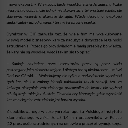
mówi ekspert. –
W sytuacji, kiedy inspektor stwierdzi znaczną liczbę
nieprawidłowości, może jednak nie skorzystać z tej prostszej ścieżki, ale
skierować wniosek o ukaranie do sądu. Wtedy decyzja o wysokości
sankcji zależy już od organu, który w tej sprawie orzeka.
Dyrektor w GIP zauważa też, że wiele firm ma wkalkulowane
w swój model biznesowy kary za nadużycia dotyczące legalności
zatrudnienia. Przedsiębiorcy świadomie łamią przepisy, bo wiedzą,
że kary nie są wysokie, więc i tak im się to opłaci.
–
Sankcje nakładane przez inspektorów pracy są przez wielu
postrzegane jako nieodstraszające. I dlatego też są nieskuteczne –
mówi
Dariusz Górski. –
Wnioskujemy nie tylko o podwyższenie wysokości
tych kar, ale i o zmianę filozofii nakładania takich sankcji, tzn. za
każdego nielegalnie zatrudnionego pracownika do kwoty nie wyższej
niż. Są kraje takie jak Austria, Finlandia czy Norwegia, gdzie wysokość
kar za nielegalne zatrudnienie jest bardzo wysoka.
Z opublikowanego w zeszłym roku raportu Polskiego Instytutu
Ekonomicznego wynika, że aż 1,4 mln pracowników w Polsce
(12 proc. osób zatrudnionych na umowie o pracę) otrzymuje część