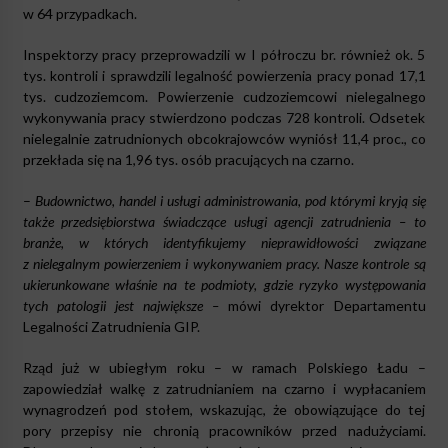
w 64 przypadkach.
Inspektorzy pracy przeprowadzili w I półroczu br. również ok. 5
tys. kontroli i sprawdzili legalność powierzenia pracy ponad 17,1
tys. cudzoziemcom. Powierzenie cudzoziemcowi nielegalnego
wykonywania pracy stwierdzono podczas 728 kontroli. Odsetek
nielegalnie zatrudnionych obcokrajowców wyniósł 11,4 proc., co
przekłada się na 1,96 tys. osób pracujących na czarno.
–
Budownictwo, handel i usługi administrowania, pod którymi kryją się
także przedsiębiorstwa świadczące usługi agencji zatrudnienia – to
branże, w których identyfikujemy nieprawidłowości związane
z nielegalnym powierzeniem i wykonywaniem pracy. Nasze kontrole są
ukierunkowane właśnie na te podmioty, gdzie ryzyko występowania
tych patologii jest największe –
mówi dyrektor Departamentu
Legalności Zatrudnienia GIP.
Rząd już w ubiegłym roku – w ramach Polskiego Ładu –
zapowiedział walkę z zatrudnianiem na czarno i wypłacaniem
wynagrodzeń pod stołem, wskazując, że obowiązujące do tej
pory przepisy nie chronią pracowników przed nadużyciami.