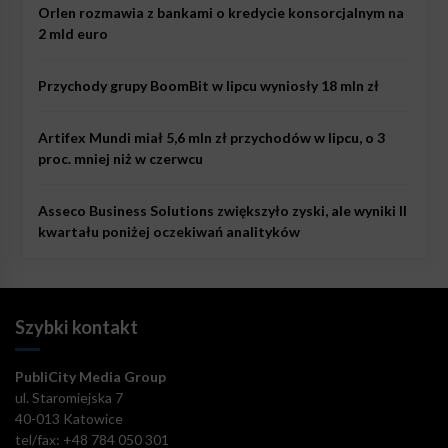
Orlen rozmawia z bankami o kredycie konsorcjalnym na
2 mld euro
Przychody grupy BoomBit w lipcu wyniosły 18 mln zł
Artifex Mundi miał 5,6 mln zł przychodów w lipcu, o 3
proc. mniej niż w czerwcu
Asseco Business Solutions zwiększyło zyski, ale wyniki II
kwartału poniżej oczekiwań analityków
Szybki kontakt
PubliCity Media Group
ul. Staromiejska 7
40-013 Katowice
tel/fax: +48 784 050 301