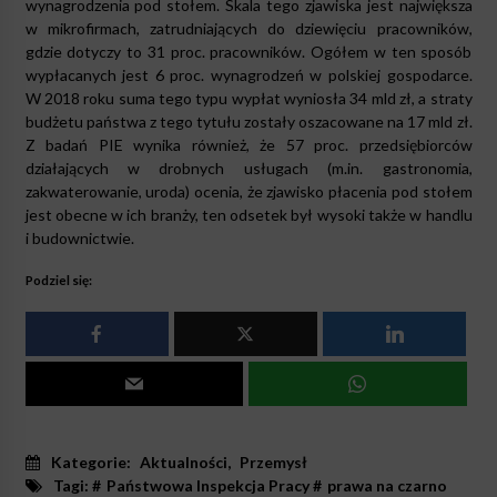
wynagrodzenia pod stołem. Skala tego zjawiska jest największa
w mikrofirmach, zatrudniających do dziewięciu pracowników,
gdzie dotyczy to 31 proc. pracowników. Ogółem w ten sposób
wypłacanych jest 6 proc. wynagrodzeń w polskiej gospodarce.
W 2018 roku suma tego typu wypłat wyniosła 34 mld zł, a straty
budżetu państwa z tego tytułu zostały oszacowane na 17 mld zł.
Z badań PIE wynika również, że 57 proc. przedsiębiorców
działających w drobnych usługach (m.in. gastronomia,
zakwaterowanie, uroda) ocenia, że zjawisko płacenia pod stołem
jest obecne w ich branży, ten odsetek był wysoki także w handlu
i budownictwie.
Podziel się:
Kategorie:
Aktualności
,
Przemysł
Tagi: #
Państwowa Inspekcja Pracy
#
prawa na czarno