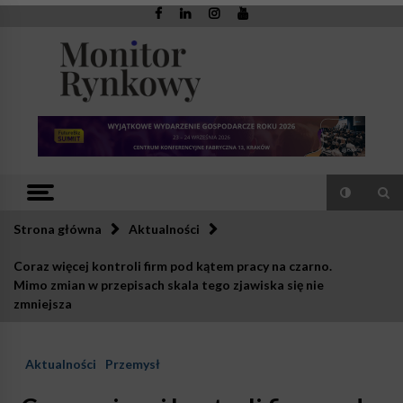
Skip
to
content
Monitor
Zaufana redakcja. Rzetelna prasa.
Rynkowy
Strona główna
Aktualności
Coraz więcej kontroli firm pod kątem pracy na czarno.
Mimo zmian w przepisach skala tego zjawiska się nie
zmniejsza
Aktualności
Przemysł