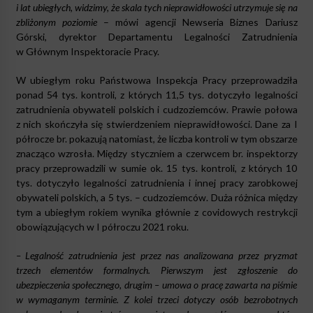
i lat ubiegłych, widzimy, że skala tych nieprawidłowości utrzymuje się na
zbliżonym poziomie
– mówi agencji Newseria Biznes Dariusz
Górski, dyrektor Departamentu Legalności Zatrudnienia
w Głównym Inspektoracie Pracy.
W ubiegłym roku Państwowa Inspekcja Pracy przeprowadziła
ponad 54 tys. kontroli, z których 11,5 tys. dotyczyło legalności
zatrudnienia obywateli polskich i cudzoziemców. Prawie połowa
z nich skończyła się stwierdzeniem nieprawidłowości. Dane za I
półrocze br. pokazują natomiast, że liczba kontroli w tym obszarze
znacząco wzrosła. Między styczniem a czerwcem br. inspektorzy
pracy przeprowadzili w sumie ok. 15 tys. kontroli, z których 10
tys. dotyczyło legalności zatrudnienia i innej pracy zarobkowej
obywateli polskich, a 5 tys. – cudzoziemców. Duża różnica między
tym a ubiegłym rokiem wynika głównie z covidowych restrykcji
obowiązujących w I półroczu 2021 roku.
– Legalność zatrudnienia jest przez nas analizowana przez pryzmat
trzech elementów formalnych. Pierwszym jest zgłoszenie do
ubezpieczenia społecznego, drugim – umowa o pracę zawarta na piśmie
w wymaganym terminie. Z kolei trzeci dotyczy osób bezrobotnych