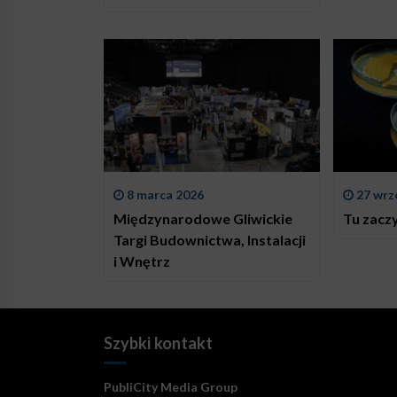
morskich CSI-POM
8 marca 2026
27 wrz
Międzynarodowe Gliwickie
Tu zacz
Targi Budownictwa, Instalacji
i Wnętrz
Szybki kontakt
PubliCity Media Group