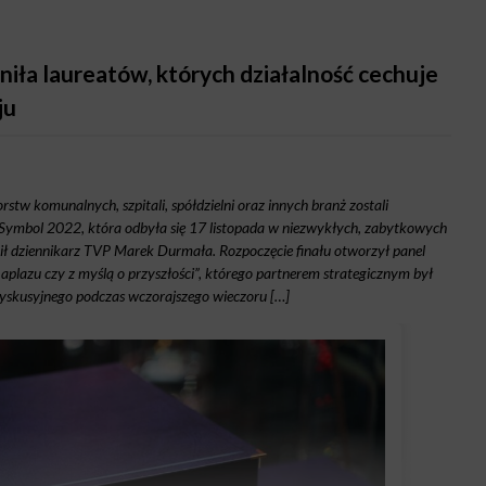
iła laureatów, których działalność cechuje
ju
rstw komunalnych, szpitali, spółdzielni oraz innych branż zostali
 Symbol 2022, która odbyła się 17 listopada w niezwykłych, zabytkowych
ł dziennikarz TVP Marek Durmała. Rozpoczęcie finału otworzył panel
aplazu czy z myślą o przyszłości”, którego partnerem strategicznym był
skusyjnego podczas wczorajszego wieczoru […]