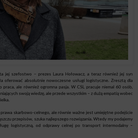
ata jej szefostwo – prezes Laura Hołowacz, a teraz również jej syn
a oferować absolutnie nowoczesne usługi logistyczne. Zresztą dla
ko praca, ale również ogromna pasja. W CSL pracuje niemal 60 osób,
łniających swoją wiedzę, ale przede wszystkim – z dużą empatią wobec
elka.
zy prawa skarbowo-celnego, ale równie ważne jest umiejętne podejście
w gąszczu przepisów, szuka najlepszego rozwiązania. Wtedy my podajemy
ugę logistyczną, od odprawy celnej po transport intermodalny –