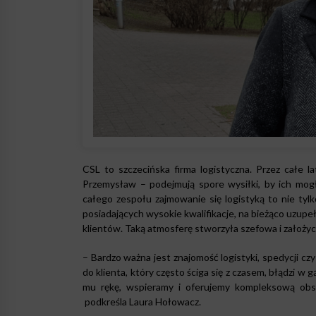
CSL to szczecińska firma logistyczna. Przez całe l
Przemysław – podejmują spore wysiłki, by ich mogł
całego zespołu zajmowanie się logistyką to nie tyl
posiadających wysokie kwalifikacje, na bieżąco uzupe
klientów. Taką atmosferę stworzyła szefowa i założyci
– Bardzo ważna jest znajomość logistyki, spedycji c
do klienta, który często ściga się z czasem, błądzi 
mu rękę, wspieramy i oferujemy kompleksową obsł
podkreśla Laura Hołowacz.