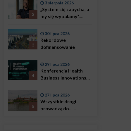
3 sierpnia 2026
„System się zapycha, a
2
my się wypalamy”.
Najsłynniejszy ratownik
w Polsce, Karol
30 lipca 2026
Bączkowski, mówi
Rekordowe
wprost: problemem są
3
dofinansowanie
nie tylko choroby
29 lipca 2026
Konferencja Health
4
Business Innovations
już we wrześniu!
27 lipca 2026
Wszystkie drogi
5
prowadzą do…
Krakowa!