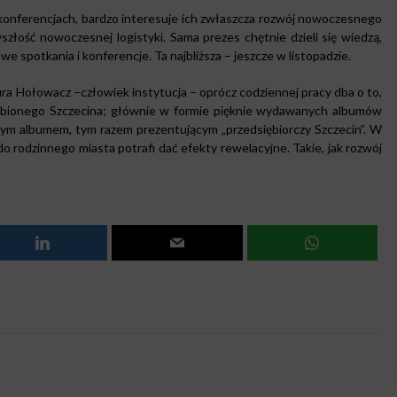
 konferencjach, bardzo interesuje ich zwłaszcza rozwój nowoczesnego
szłość nowoczesnej logistyki. Sama prezes chętnie dzieli się wiedzą,
e spotkania i konferencje. Ta najbliższa – jeszcze w listopadzie.
aura Hołowacz –człowiek instytucja – oprócz codziennej pracy dba o to,
lubionego Szczecina; głównie w formie pięknie wydawanych albumów
jnym albumem, tym razem prezentującym „przedsiębiorczy Szczecin”. W
 do rodzinnego miasta potrafi dać efekty rewelacyjne. Takie, jak rozwój