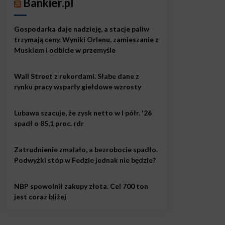
Bankier.pl
Gospodarka daje nadzieję, a stacje paliw
trzymają ceny. Wyniki Orlenu, zamieszanie z
Muskiem i odbicie w przemyśle
Wall Street z rekordami. Słabe dane z
rynku pracy wsparły giełdowe wzrosty
Lubawa szacuje, że zysk netto w I półr. '26
spadł o 85,1 proc. rdr
Zatrudnienie zmalało, a bezrobocie spadło.
Podwyżki stóp w Fedzie jednak nie będzie?
NBP spowolnił zakupy złota. Cel 700 ton
jest coraz bliżej