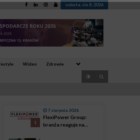
sobota, sie 8, 2026
festyle
Wideo
Zdrowie
7 sierpnia 2026
FlexiPower Group:
1
branża reaguje na
sytuację gospodarczą