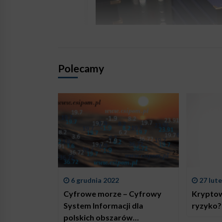
Polecamy
6 grudnia 2022
27 lut
Cyfrowe morze – Cyfrowy
Kryptow
System Informacji dla
ryzyko?
polskich obszarów