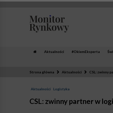
Skip
to
content
Monitor Rynkowy
Zaufana redakcja. Rzetelna prasa.
Aktualności
#OkiemEksperta
Św
Strona główna
Aktualności
CSL: zwinny p
Aktualności
Logistyka
CSL: zwinny partner w log