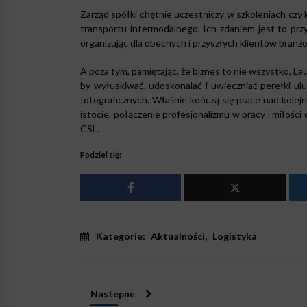
Zarząd spółki chętnie uczestniczy w szkoleniach czy
transportu intermodalnego. Ich zdaniem jest to przy
organizując dla obecnych i przyszłych klientów branżow
A poza tym, pamiętając, że biznes to nie wszystko, L
by wyłuskiwać, udoskonalać i uwieczniać perełki u
fotograficznych. Właśnie kończą się prace nad kole
istocie, połączenie profesjonalizmu w pracy i miłości
CSL.
Podziel się:
Kategorie:
Aktualności
,
Logistyka
Nastepne