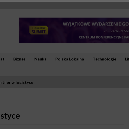
iat
Biznes
Nauka
Polska Lokalna
Technologie
Li
artner w logistyce
istyce