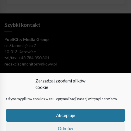
Szybki kontakt
PubliCity Media Group
ul. Staromiejska 7
40-013 Katowice
tel/fax: +48 784 050 301
redakcja@monitorrynkowy.pl
Zarządzaj zgodami plików
cookie
Pozostańmy w kontakcie!
Używamy plików cookies w celu optymalizacji naszej witryny i serwisów.
Akceptuję
Odmów