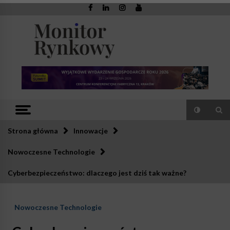
Skip
to
content
Monitor
Zaufana redakcja. Rzetelna prasa.
Rynkowy
Strona główna
Innowacje
Nowoczesne Technologie
Cyberbezpieczeństwo: dlaczego jest dziś tak ważne?
Nowoczesne Technologie