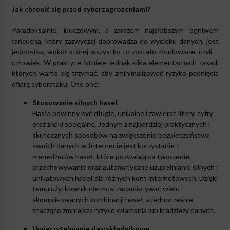
Jak chronić się przed cyberzagrożeniami?
Paradoksalnie: kluczowym, a zarazem najsłabszym ogniwem
łańcucha, który zazwyczaj doprowadza do wycieku danych, jest
jednostka, wokół której wszystko to zostało zbudowane, czyli –
człowiek. W praktyce istnieje jednak kilka elementarnych zasad,
których warto się trzymać, aby zminimalizować ryzyko padnięcia
ofiarą cyberataku. Oto one:
Stosowanie silnych haseł
Hasła powinny być długie, unikalne i zawierać litery, cyfry
oraz znaki specjalne. Jednym z najbardziej praktycznych i
skutecznych sposobów na zwiększenie bezpieczeństwa
swoich danych w Internecie jest korzystanie z
menedżerów haseł, które pozwalają na tworzenie,
przechowywanie oraz automatyczne uzupełnianie silnych i
unikatowych haseł dla różnych kont internetowych. Dzięki
temu użytkownik nie musi zapamiętywać wielu
skomplikowanych kombinacji haseł, a jednocześnie
znacząco zmniejsza ryzyko włamania lub kradzieży danych.
Uwierzytelnianie dwuskładnikowe