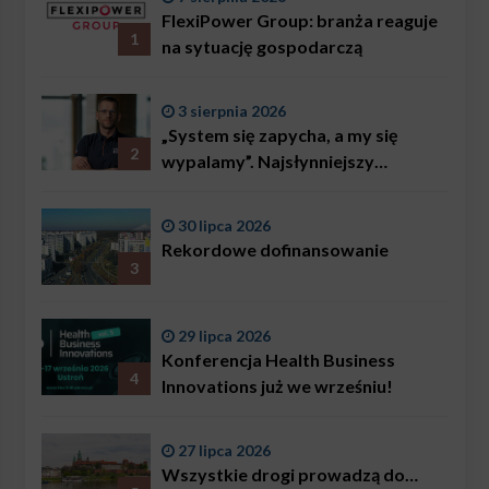
FlexiPower Group: branża reaguje
1
na sytuację gospodarczą
3 sierpnia 2026
„System się zapycha, a my się
2
wypalamy”. Najsłynniejszy
ratownik w Polsce, Karol
Bączkowski, mówi wprost:
30 lipca 2026
problemem są nie tylko choroby
Rekordowe dofinansowanie
3
29 lipca 2026
Konferencja Health Business
4
Innovations już we wrześniu!
27 lipca 2026
Wszystkie drogi prowadzą do…