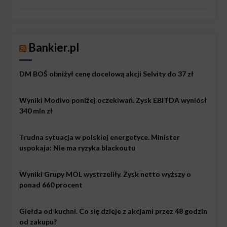
Bankier.pl
DM BOŚ obniżył cenę docelową akcji Selvity do 37 zł
Wyniki Modivo poniżej oczekiwań. Zysk EBITDA wyniósł
340 mln zł
Trudna sytuacja w polskiej energetyce. Minister
uspokaja: Nie ma ryzyka blackoutu
Wyniki Grupy MOL wystrzeliły. Zysk netto wyższy o
ponad 660 procent
Giełda od kuchni. Co się dzieje z akcjami przez 48 godzin
od zakupu?