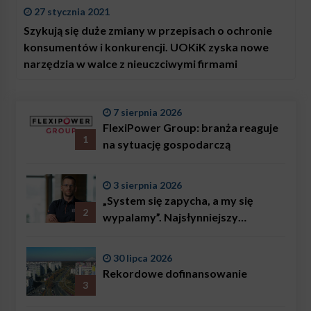
27 stycznia 2021
Szykują się duże zmiany w przepisach o ochronie
konsumentów i konkurencji. UOKiK zyska nowe
narzędzia w walce z nieuczciwymi firmami
7 sierpnia 2026
FlexiPower Group: branża reaguje
1
na sytuację gospodarczą
3 sierpnia 2026
„System się zapycha, a my się
2
wypalamy”. Najsłynniejszy
ratownik w Polsce, Karol
Bączkowski, mówi wprost:
30 lipca 2026
problemem są nie tylko choroby
Rekordowe dofinansowanie
3