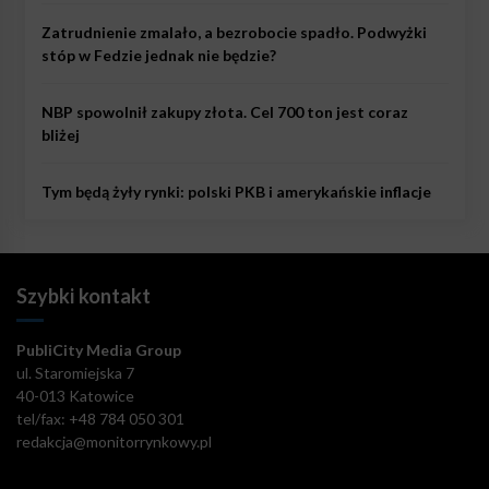
Zatrudnienie zmalało, a bezrobocie spadło. Podwyżki
stóp w Fedzie jednak nie będzie?
NBP spowolnił zakupy złota. Cel 700 ton jest coraz
bliżej
Tym będą żyły rynki: polski PKB i amerykańskie inflacje
Szybki kontakt
PubliCity Media Group
ul. Staromiejska 7
40-013 Katowice
tel/fax: +48 784 050 301
redakcja@monitorrynkowy.pl