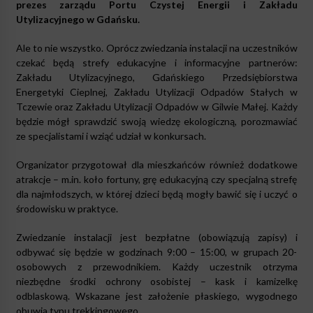
prezes zarządu Portu Czystej Energii i Zakładu
Utylizacyjnego w Gdańsku.
Ale to nie wszystko. Oprócz zwiedzania instalacji na uczestników
czekać będą strefy edukacyjne i informacyjne partnerów:
Zakładu Utylizacyjnego, Gdańskiego Przedsiębiorstwa
Energetyki Cieplnej, Zakładu Utylizacji Odpadów Stałych w
Tczewie oraz Zakładu Utylizacji Odpadów w Gilwie Małej. Każdy
będzie mógł sprawdzić swoją wiedzę ekologiczną, porozmawiać
ze specjalistami i wziąć udział w konkursach.
Organizator przygotował dla mieszkańców również dodatkowe
atrakcje – m.in. koło fortuny, grę edukacyjną czy specjalną strefę
dla najmłodszych, w której dzieci będą mogły bawić się i uczyć o
środowisku w praktyce.
Zwiedzanie instalacji jest bezpłatne (obowiązują zapisy) i
odbywać się będzie w godzinach 9:00 – 15:00, w grupach 20-
osobowych z przewodnikiem. Każdy uczestnik otrzyma
niezbędne środki ochrony osobistej – kask i kamizelkę
odblaskową. Wskazane jest założenie płaskiego, wygodnego
obuwia typu trekkingowego.