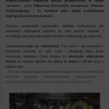
niepotrzebnych odpadów można przekształcić w cenne
surowce
– mówi
Sebastian Kozłowski, wiceprezes Zakładu
Utylizacyjnego.
–
To możliwe tylko dzięki prawidłowej
segregacji w naszych domach.
Podczas wydarzenia pracownicy zakładu wytłumaczą, jak
poprawna segregacja wpływa na cały proces odzysku i
recyklingu oraz dlaczego nawet drobne błędy mogą go zaburzyć.
Zaplanowano
pięć tur zwiedzania
. Trzy z nich – dla dorosłych i
młodzieży powyżej 13. roku życia – obejmują trasę przez
sortownię odpadów. Dwie kolejne to
wycieczki objazdowe
busem
po terenie zakładu dla
dzieci w wieku 5–12 lat
wraz z
opiekunami.
–
Po raz drugi przygotowaliśmy specjalne trasy rodzinne, bo
widzimy ogromne zainteresowanie mieszkańców
–
podkreśla
Sara Miotk
, kierownik Działu Komunikacji i PR.