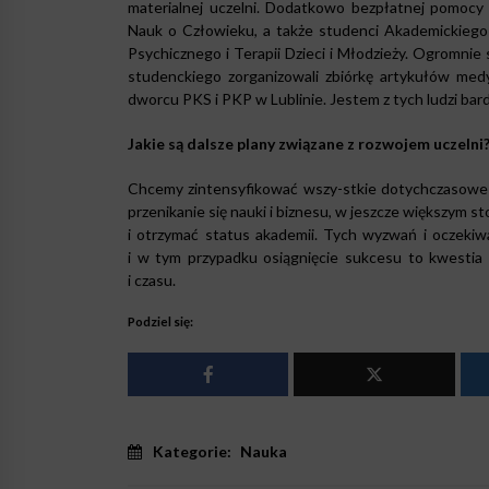
materialnej uczelni. Dodatkowo bezpłatnej pomocy 
Nauk o Człowieku, a także studenci Akademickieg
Psychicznego i Terapii Dzieci i Młodzieży. Ogromnie 
studenckiego zorganizowali zbiórkę artykułów medy
dworcu PKS i PKP w Lublinie. Jestem z tych ludzi ba
Jakie są dalsze plany związane z rozwojem uczelni
Chcemy zintensyfikować wszy-stkie dotychczasowe 
przenikanie się nauki i biznesu, w jeszcze większym 
i otrzymać status akademii. Tych wyzwań i oczekiw
i w tym przypadku osiągnięcie sukcesu to kwestia 
i czasu.
Podziel się:
Kategorie:
Nauka