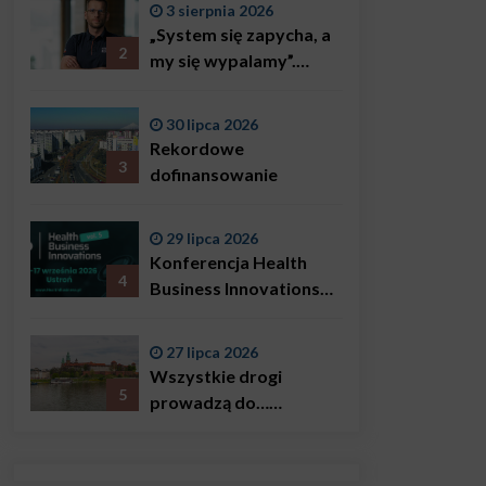
3 sierpnia 2026
„System się zapycha, a
2
my się wypalamy”.
Najsłynniejszy ratownik
w Polsce, Karol
30 lipca 2026
Bączkowski, mówi
Rekordowe
wprost: problemem są
3
dofinansowanie
nie tylko choroby
29 lipca 2026
Konferencja Health
4
Business Innovations
już we wrześniu!
27 lipca 2026
Wszystkie drogi
5
prowadzą do…
Krakowa!