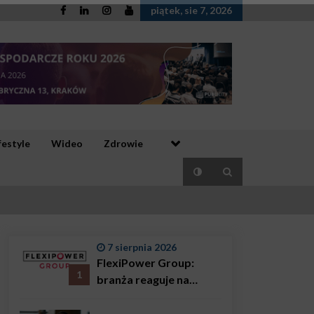
piątek, sie 7, 2026
festyle
Wideo
Zdrowie
7 sierpnia 2026
FlexiPower Group:
1
branża reaguje na
sytuację gospodarczą