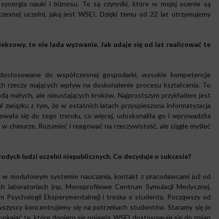
 synergia nauki i biznesu. To są czynniki, które w mojej ocenie są
snej uczelni, jaką jest WSEI. Dzięki temu od 22 lat utrzymujemy
ksowy, to nie lada wyzwanie. Jak udaje się od lat realizować te
y dostosowane do współczesnej gospodarki, wysokie kompetencje
ch rzeczy mających wpływ na doskonalenie procesu kształcenia. To
dą małych, ale nieustających kroków. Najprostszym przykładem jest
 związku z tym, że w ostatnich latach przyspieszona informatyzacja
sowała się do tego trendu, co więcej, udoskonaliła go i wprowadziła
a w chmurze. Rozumieć i reagować na rzeczywistość, ale ciągle myśleć
łodych ludzi uczelni niepublicznych. Co decyduje o sukcesie?
ia w modułowym systemie nauczania, kontakt z pracodawcami już od
ych laboratoriach (np. Monoprofilowe Centrum Symulacji Medycznej,
 Psychologii Eksperymentalnej) i troska o studenta. Począwszy od
 wszyscy koncentrujemy się na potrzebach studentów. Staramy się je
pokajać te, które dopiero się pojawią. WSEI dostosowuje się do zmian