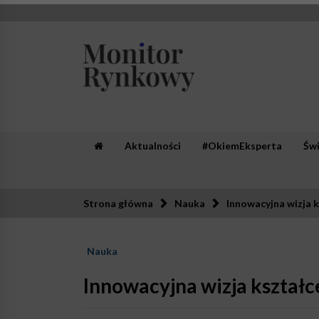
Skip
to
content
Monitor Rynkowy
Zaufana redakcja. Rzetelna prasa.
Aktualności
#OkiemEksperta
Św
Strona główna
Nauka
Innowacyjna wizja 
Nauka
Innowacyjna wizja kształc