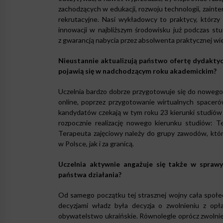
zachodzących w edukacji, rozwoju technologii, zain
rekrutacyjne. Nasi wykładowcy to praktycy, którz
innowacji w najbliższym środowisku już podczas s
z gwarancją nabycia przez absolwenta praktycznej wi
Nieustannie aktualizują państwo ofertę dydaktyc
pojawią się w nadchodzącym roku akademickim?
Uczelnia bardzo dobrze przygotowuje się do nowego
online, poprzez przygotowanie wirtualnych spaceró
kandydatów czekają w tym roku 23 kierunki studiów 
rozpocznie realizację nowego kierunku studiów: Tera
Terapeuta zajęciowy należy do grupy zawodów, któr
w Polsce, jak i za granicą.
Uczelnia aktywnie angażuje się także w sprawy
państwa działania?
Od samego początku tej strasznej wojny cała społe
decyzjami władz była decyzja o zwolnieniu z op
obywatelstwo ukraińskie. Równolegle oprócz zwolnie