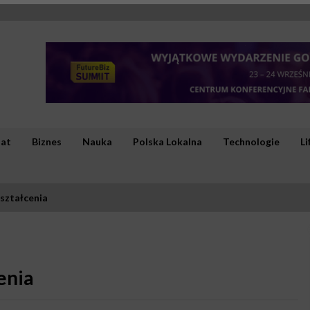
iat
Biznes
Nauka
Polska Lokalna
Technologie
Li
kształcenia
enia