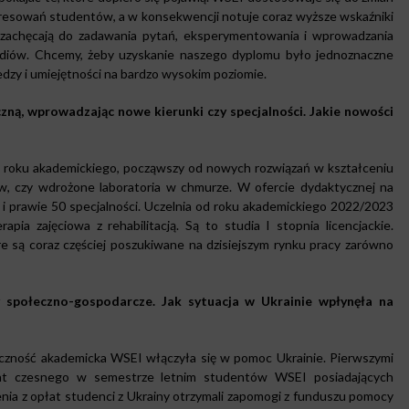
teresowań studentów, a w konsekwencji notuje coraz wyższe wskaźniki
y zachęcają do zadawania pytań, eksperymentowania i wprowadzania
tudiów. Chcemy, żeby uzyskanie naszego dyplomu było jednoznaczne
edzy i umiejętności na bardzo wysokim poziomie.
zną, wprowadzając nowe kierunki czy specjalności. Jakie nowości
 roku akademickiego, począwszy od nowych rozwiązań w kształceniu
w, czy wdrożone laboratoria w chmurze. W ofercie dydaktycznej na
i prawie 50 specjalności. Uczelnia od roku akademickiego 2022/2023
pia zajęciowa z rehabilitacją. Są to studia I stopnia licencjackie.
e są coraz częściej poszukiwane na dzisiejszym rynku pracy zarówno
 społeczno-gospodarcze. Jak sytuacja w Ukrainie wpłynęła na
czność akademicka WSEI włączyła się w pomoc Ukrainie. Pierwszymi
łat czesnego w semestrze letnim studentów WSEI posiadających
nia z opłat studenci z Ukrainy otrzymali zapomogi z funduszu pomocy