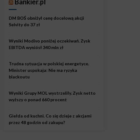
Bankier.pl
DM BOŚ obniżył cenę docelową akcji
Selvity do 37 zł
Wyniki Modivo poniżej oczekiwań. Zysk
EBITDA wyniósł 340 mln zł
Trudna sytuacja w polskiej energetyce.
Minister uspokaja: Nie ma ryzyka
blackoutu
Wyniki Grupy MOL wystrzeliły. Zysk netto
wyższy o ponad 660 procent
Giełda od kuchni. Co się dzieje z akcjami
przez 48 godzin od zakupu?