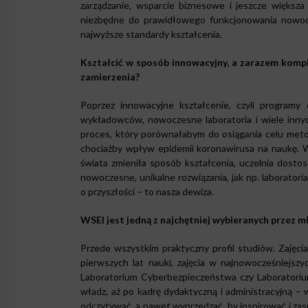
zarządzanie, wsparcie biznesowe i jeszcze większa
niezbędne do prawidłowego funkcjonowania nowocze
najwyższe standardy kształcenia.
Kształcić w sposób innowacyjny, a zarazem komple
zamierzenia?
Poprzez innowacyjne kształcenie, czyli program
wykładowców, nowoczesne laboratoria i wiele inny
proces, który porównałabym do osiągania celu meto
chociażby wpływ epidemii koronawirusa na naukę. W
świata zmieniła sposób kształcenia, uczelnia dosto
nowoczesne, unikalne rozwiązania, jak np. laboratori
o przyszłości – to nasza dewiza.
WSEI jest jedną z najchętniej wybieranych przez m
Przede wszystkim praktyczny profil studiów. Zajęc
pierwszych lat nauki, zajęcia w najnowocześniejsz
Laboratorium Cyberbezpieczeństwa czy Laboratorium
władz, aż po kadrę dydaktyczną i administracyjną –
odczytywać, a nawet wyprzedzać, by inspirować i zas