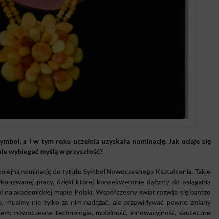
bol, a i w tym roku uczelnia uzyskała nominację. Jak udaje się
le wybiegać myślą w przyszłość?
 kolejną nominację do tytułu Symbol Nowoczesnego Kształcenia. Takie
konywanej pracy, dzięki której konsekwentnie dążymy do osiągania
 na akademickiej mapie Polski. Współczesny świat rozwija się bardzo
owo, musimy nie tylko za nim nadążać, ale przewidywać pewne zmiany
ojem: nowoczesne technologie, mobilność, innowacyjność, skuteczne