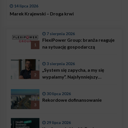
14 lipca 2026
Marek Krajewski – Droga krwi
7 sierpnia 2026
FlexiPower Group: branża reaguje
1
na sytuację gospodarczą
3 sierpnia 2026
„System się zapycha, a my się
2
wypalamy”. Najsłynniejszy
ratownik w Polsce, Karol
Bączkowski, mówi wprost:
30 lipca 2026
problemem są nie tylko choroby
Rekordowe dofinansowanie
3
29 lipca 2026