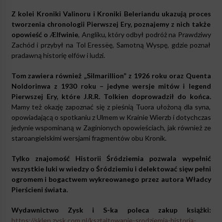
Z kolei Kroniki Valinoru i Kroniki Beleriandu ukazują proces
tworzenia chronologii Pierwszej Ery, poznajemy z nich także
opowieść o Ӕlfwinie
, Angliku, który odbył podróż na Prawdziwy
Zachód i przybył na Tol Eressëę, Samotną Wyspę, gdzie poznał
pradawną historię elfów i ludzi.
Tom zawiera również „Silmarillion” z 1926 roku oraz Quenta
Noldorinwa z 1930 roku – jedyne wersje mitów i legend
Pierwszej Ery, które J.R.R. Tolkien doprowadził do końca.
Mamy też okazję zapoznać się z pieśnią Tuora ułożoną dla syna,
opowiadającą o spotkaniu z Ulmem w Krainie Wierzb i dotychczas
jedynie wspominaną w Zaginionych opowieściach, jak również ze
staroangielskimi wersjami fragmentów obu Kronik.
Tylko znajomość Historii Śródziemia pozwala wypełnić
wszystkie luki w wiedzy o Śródziemiu i delektować sięw pełni
ogromem i bogactwem wykreowanego przez autora Władcy
Pierścieni świata.
Wydawnictwo Zysk i S-ka poleca zakup książki:
https://sklep.zysk.com.pl/ksztaltowanie-srodziemia-historia-