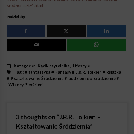
srodziemia-t-4.html
Podziel się:
Kategorie:
Kącik czytelnika
,
Lifestyle
Tagi: #
fantastyka
#
Fantasy
#
J.R.R. Tolkien
#
książka
#
Kształtowanie Śródziemia
#
podziemie
#
śródziemie
#
Władcy Pierścieni
3 thoughts on “
J.R.R. Tolkien –
Kształtowanie Śródziemia
”