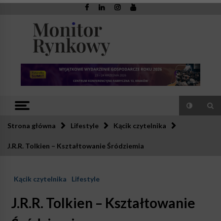
Skip
to
content
Monitor
Zaufana redakcja. Rzetelna prasa.
Rynkowy
Strona główna
Lifestyle
Kącik czytelnika
J.R.R. Tolkien – Kształtowanie Śródziemia
Kącik czytelnika
Lifestyle
J.R.R. Tolkien – Kształtowanie