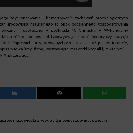
a jego zdyskontowanie.– Kształtowanie zachowań proekologicznych
 stan środowiska naturalnego to obok codziennego gospodarowania
ologicznej i społecznej – podkreśla M. Chilińska. – Wykonujemy
dzi na różne sposoby: od typowych, jak ulotki, foldery czy audycje
stkich imprezach przygotowanychprzez miasto, aż po konferencje,
opularyzowaliśmy firmę, wystawiając maskotki-kropelki, z którymi –
RP Andrzej Duda.
aszów mazowiecki
#
wodociągi tomaszów mazowiecki