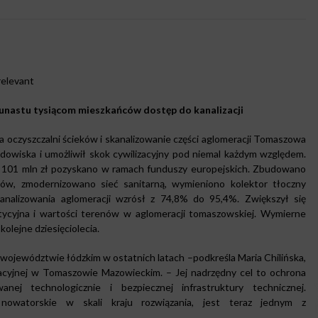
relevant
astu tysiącom mieszkańców dostęp do kanalizacji
a oczyszczalni ścieków i skanalizowanie części aglomeracji Tomaszowa
dowiska i umożliwił skok cywilizacyjny pod niemal każdym względem.
d 101 mln zł pozyskano w ramach funduszy europejskich. Zbudowano
ków, zmodernizowano sieć sanitarną, wymieniono kolektor tłoczny
analizowania aglomeracji wzrósł z 74,8% do 95,4%. Zwiększył się
tycyjna i wartości terenów w aglomeracji tomaszowskiej. Wymierne
olejne dziesięciolecia.
w województwie łódzkim w ostatnich latach –podkreśla Maria Chilińska,
cyjnej w Tomaszowie Mazowieckim. – Jej nadrzędny cel to ochrona
ej technologicznie i bezpiecznej infrastruktury technicznej.
nowatorskie w skali kraju rozwiązania, jest teraz jednym z