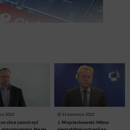
ca 2022
11 kwietnia 2022
e chce zaostrzyć
J. Wojciechowski: Mimo
 antysmogową. Na jej
niestabilnej sytuacji na