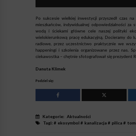
Po sukcesie wielkiej inwestycji przyszedł czas n
mieszkańców, indywidualnej odpowiedzialności za
wodą i ściekami główne cele naszej polityki ek
wielokierunkową pracę edukacyjną. Docieramy do lu
radiowe, przez uczestnictwo praktycznie we wszy
happeningi i szkolenia organizowane przez nas. Sp
ciekawostka – chętnie sfotografował się prezydent 
Danuta Klimek
Podziel się:
Kategorie:
Aktualności
Tagi: #
ekosymbol
#
kanalizacja
#
pilica
#
tom