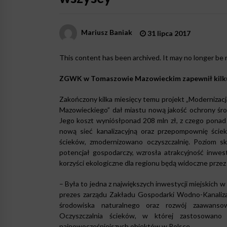
Mariusz Baniak
31 lipca 2017
This content has been archived. It may no longer be 
ZGWK w Tomaszowie Mazowieckim zapewnił kilkun
Zakończony kilka miesięcy temu projekt „Modernizacj
Mazowieckiego” dał miastu nową jakość ochrony śro
Jego koszt wyniósłponad 208 mln zł, z czego pona
nową sieć kanalizacyjną oraz przepompownię ście
ścieków, zmodernizowano oczyszczalnię. Poziom sk
potencjał gospodarczy, wzrosła atrakcyjność inwes
korzyści ekologiczne dla regionu będą widoczne przez k
– Była to jedna z największych inwestycji miejskich 
prezes zarządu Zakładu Gospodarki Wodno-Kanaliza
środowiska naturalnego oraz rozwój zaawansowan
Oczyszczalnia ścieków, w której zastosowano 
najnowocześniejszych obiektów w Polsce.