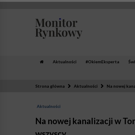
Skip
to
content
Monitor Rynkowy
Zaufana redakcja. Rzetelna prasa.
Aktualności
#OkiemEksperta
Św
Strona główna
Aktualności
Na nowej kana
Aktualności
Na nowej kanalizacji w T
wszyscy