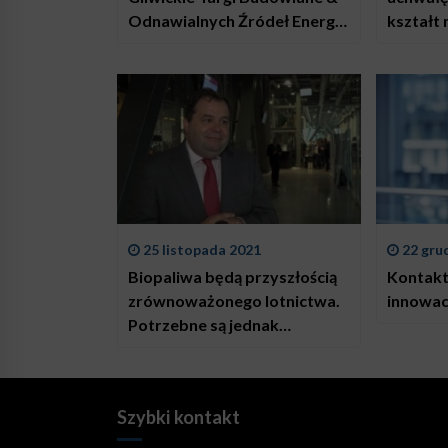
Odnawialnych Źródeł Energii
kształt
16-17 marca, PreZero Arena
w Ukrai
Gliwice
25 listopada 2021
22 gru
Biopaliwa będą przyszłością
Kontakt 
zrównoważonego lotnictwa.
innowac
Potrzebne są jednak
inwestycje w rozwój tej
technologii
Szybki kontakt