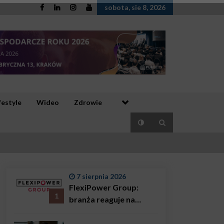
sobota, sie 8, 2026
festyle
Wideo
Zdrowie
7 sierpnia 2026
FlexiPower Group:
1
branża reaguje na
sytuację gospodarczą