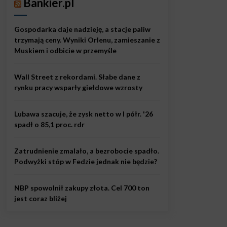
Bankier.pl
Gospodarka daje nadzieję, a stacje paliw
trzymają ceny. Wyniki Orlenu, zamieszanie z
Muskiem i odbicie w przemyśle
Wall Street z rekordami. Słabe dane z
rynku pracy wsparły giełdowe wzrosty
Lubawa szacuje, że zysk netto w I półr. '26
spadł o 85,1 proc. rdr
Zatrudnienie zmalało, a bezrobocie spadło.
Podwyżki stóp w Fedzie jednak nie będzie?
NBP spowolnił zakupy złota. Cel 700 ton
jest coraz bliżej