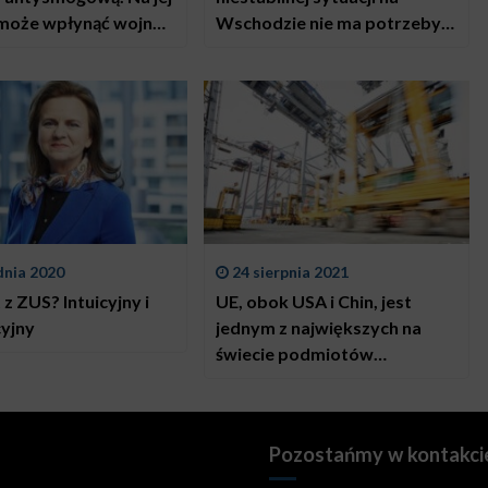
 może wpłynąć wojna
Wschodzie nie ma potrzeby
nie
rewizji Zielonego Ładu w
rolnictwie. Jego realizacja ma
wzmocnić ilość i jakość
produkcji rolnej
dnia 2020
24 sierpnia 2021
z ZUS? Intuicyjny i
UE, obok USA i Chin, jest
yjny
jednym z największych na
świecie podmiotów
handlowych
Pozostańmy w kontakci