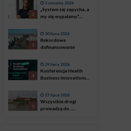
3 sierpnia 2026
„System się zapycha, a
2
my się wypalamy”.
Najsłynniejszy ratownik
w Polsce, Karol
30 lipca 2026
Bączkowski, mówi
Rekordowe
wprost: problemem są
3
dofinansowanie
nie tylko choroby
29 lipca 2026
Konferencja Health
4
Business Innovations
już we wrześniu!
27 lipca 2026
Wszystkie drogi
5
prowadzą do…
Krakowa!