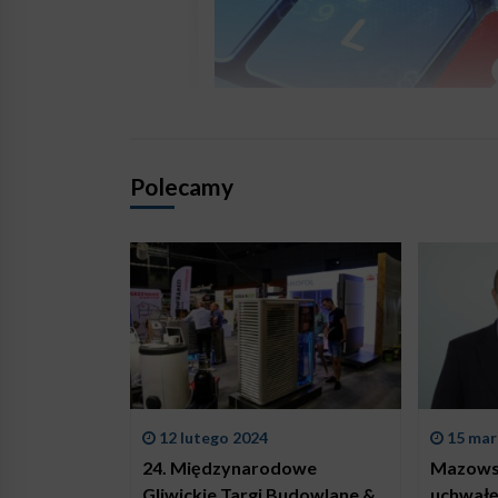
Polecamy
12 lutego 2024
15 mar
24. Międzynarodowe
Mazowsz
Gliwickie Targi Budowlane &
uchwałę