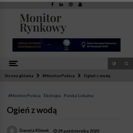
Skip
to
content
Monitor
Zaufana redakcja. Rzetelna prasa.
Rynkowy
Strona główna
#MonitorPoleca
Ogień z wodą
#MonitorPoleca
Ekologia
Polska Lokalna
Ogień z wodą
Danuta Klimek
29 października 2020