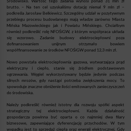
Środowisko. Wartość tego zadania wynosi ponad 31 mln zł
brutto. – Na ten cel uzyskaliśmy dotację niemal 9 mln zł –
podkreśla Jarosław Belkiewicz. Szczególny udział w pozytywnym
przebiegu procesu budowlanego mają władze zarówno Miasta
Mińska Mazowieckiego jak i Powiatu Mińskiego. Chciałbym
również podkreślić rolę NFOŚiGW, z którym współpraca układa
się wzorowo. Zadanie budowy elektrociepłowni poza
dofinansowaniem unijnym otrzymało bowiem
współfinansowanie ze środków NFOŚiGW ponad 12,3 mln zł.
Nowo powstała elektrociepłownia gazowa, wytwarzająca prąd
elektryczny i ciepło, stanie się źródłem podstawowym
ogrzewania. Węgiel wykorzystywany będzie jedynie podczas
silnych mrozów, gdy nastąpi potrzeba zwiększenia mocy. To
spowoduje znaczne obniżenie ilości emitowanych zanieczyszczeń
do środowiska.
Należy podkreślić również istotny dla rozwoju spółki aspekt
strategiczny tej elektrociepłowni. Każda działalność
gospodarcza powinna być oparta o co najmniej dwa filary
biznesowe, zapewniające dyferencjację przychodów. W tym
wypadku jest to sprzedaż ciepła oraz energii elektrycznej. Gdy