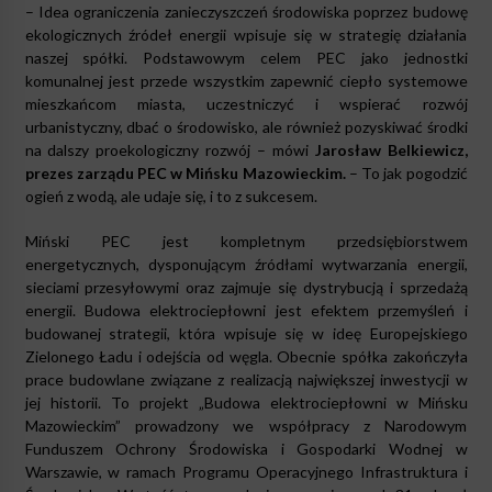
– Idea ograniczenia zanieczyszczeń środowiska poprzez budowę
ekologicznych źródeł energii wpisuje się w strategię działania
naszej spółki. Podstawowym celem PEC jako jednostki
komunalnej jest przede wszystkim zapewnić ciepło systemowe
mieszkańcom miasta, uczestniczyć i wspierać rozwój
urbanistyczny, dbać o środowisko, ale również pozyskiwać środki
na dalszy proekologiczny rozwój – mówi
Jarosław Belkiewicz,
prezes zarządu PEC w Mińsku Mazowieckim.
– To jak pogodzić
ogień z wodą, ale udaje się, i to z sukcesem.
Miński PEC jest kompletnym przedsiębiorstwem
energetycznych, dysponującym źródłami wytwarzania energii,
sieciami przesyłowymi oraz zajmuje się dystrybucją i sprzedażą
energii. Budowa elektrociepłowni jest efektem przemyśleń i
budowanej strategii, która wpisuje się w ideę Europejskiego
Zielonego Ładu i odejścia od węgla. Obecnie spółka zakończyła
prace budowlane związane z realizacją największej inwestycji w
jej historii. To projekt „Budowa elektrociepłowni w Mińsku
Mazowieckim” prowadzony we współpracy z Narodowym
Funduszem Ochrony Środowiska i Gospodarki Wodnej w
Warszawie, w ramach Programu Operacyjnego Infrastruktura i