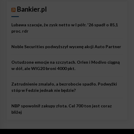
Bankier.pl
Lubawa szacuje, że zysk netto w I półr. '26 spadł o 85,1
proc. rdr
Noble Securities podwyższył wycenę akcji Auto Partner
Ostudzone emocje na szczytach. Orlen i Modivo ciągną
w dół, ale WIG20 broni 4000 pkt.
Zatrudnienie zmalało, a bezrobocie spadło. Podwyżki
stóp w Fedzie jednak nie będzie?
NBP spowolnił zakupy złota. Cel 700 ton jest coraz
bliżej