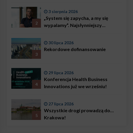
3 sierpnia 2026
„System się zapycha, a my się
2
wypalamy”. Najsłynniejszy
ratownik w Polsce, Karol
Bączkowski, mówi wprost:
30 lipca 2026
problemem są nie tylko choroby
Rekordowe dofinansowanie
3
29 lipca 2026
Konferencja Health Business
4
Innovations już we wrześniu!
27 lipca 2026
Wszystkie drogi prowadzą do…
5
Krakowa!